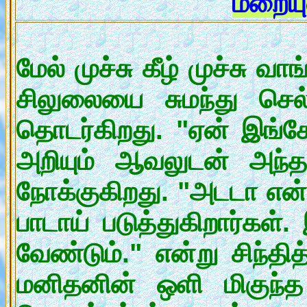
மறையு
மேல் முச்சு கீழ் முச்சு
சிலுலையை சுமந்து செல
தொடர்கிறது. "ஏன் இங்கே
அறியும் ஆவலுடன் அந்தக
நோக்குகிறது. "அடடா எ
பாடாய் படுத்துகிறார்கள
வேண்டும்." என்று சிந்த
மனிதனின் ஒளி மிகுந்த 