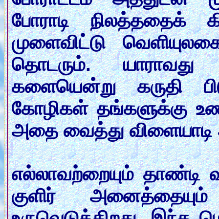
போராடி நிலத்ததைக் க
முளைவிட்டு வெளியுலகை
தொடரும். யாராவது த
களையென்று கருதி பிட
கோழிகள் தங்களுக்கு உண
அதை வைத்து விளையாடி அ
எல்லாவற்றையும் தாண்டி வ
குளிர் அனைத்தையு
உருவெடுக்கிறது. இந்த