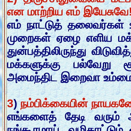
என மாற்றிய எம் இயேசுவே
எம் நாட்டுத் தலைவர்கள் 
முறைகள் ஏழை எளிய மக்
துன்பத்திலிருந்து விடுவித
மக்களுக்கு பல்வேறு ச
அமைந்திட இறைவா உம்மை 
3
)
நம்பிக்கையின் நாயகனே
எங்களைத் தேடி வரும் 
நங்கூரமாய், வழிகாட்டும்