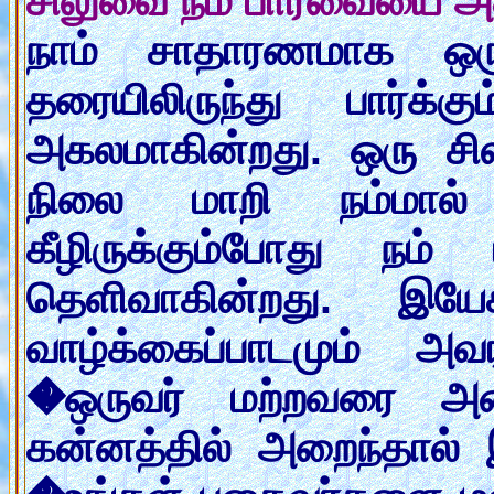
சிலுவை நம் பார்வையை அ
நாம் சாதாரணமாக ஒரு ம
தரையிலிருந்து பார்க
அகலமாகின்றது. ஒரு சில
நிலை மாறி நம்மால் 
கீழிருக்கும்போது நம்
தெளிவாகின்றது. இயே
வாழ்க்கைப்பாடமும் அவ
�ஒருவர் மற்றவரை அன்
கன்னத்தில் அறைந்தால் 