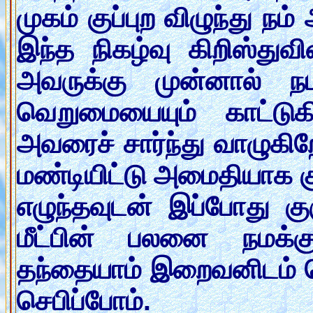
முகம் குப்புற விழுந்து நம
இந்த நிகழ்வு கிறிஸ்துவ
அவருக்கு முன்னால் ந
வெறுமையையும் காட்ட
அவரைச் சார்ந்து வாழுகிற
மண்டியிட்டு அமைதியாக க
எழுந்தவுடன் இப்போது க
மீட்பின் பலனை நமக்
தந்தையாம் இறைவனிடம் செப
செபிப்போம்.