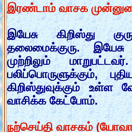
இரண்டாம் வாசக முன்னுரை 
இயேசு கிறிஸ்து குரு
தலைமைக்குரு. இயேசு க
முற்றிலும் மாறுபட்ட
பலிப்பொருளுக்கும், புத
கிறிஸ்துவுக்கும் உள்
வாசிக்க கேட்போம்.
நற்செய்தி வாசகம் (யோவா