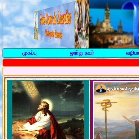
முகப்பு
லூர்து நகர்
வழிபா