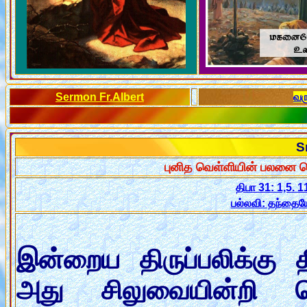
Sermon Fr.Albert
வர
S
புனித வெள்ளியின் பலனை ப
திபா 31: 1,5. 1
பல்லவி: தந்தையே
இன்றைய திருப்பலிக்கு 
அது சிலுவையின்றி 