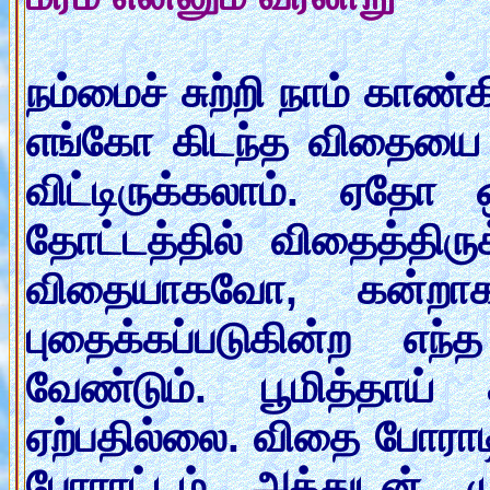
நம்மைச் சுற்றி நாம் காண
எங்கோ கிடந்த விதையை காற
விட்டிருக்கலாம். ஏ
தோட்டத்தில் விதைத்தி
விதையாகவோ, கன்றாகவோ
புதைக்கப்படுகின்ற எந
வேண்டும். பூமித்தாய
ஏற்பதில்லை. விதை போராடி
போராட்டம் அத்துடன் ம