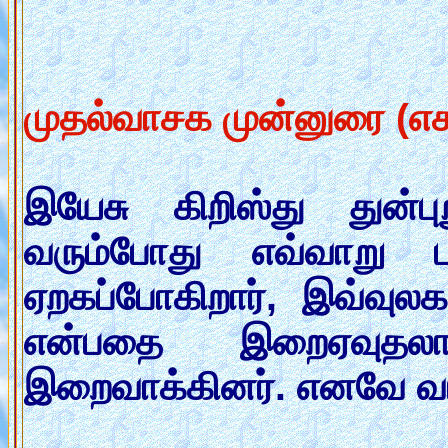
முதல்வாசக முன்னுரை (எசா
இயேசு கிறிஸ்து துன்ப
வரும்போது எவ்வாறு ப
ஏறகப்போகிறார், இவ்வுல
என்பதை இறைஏவுதலால
இறைவாக்கினர். எனவே வ