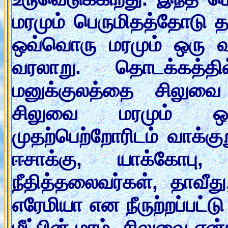
மரமும் பெருமிதத்தோடு த
ஒவ்வொரு மரமும் ஒரு வ
வரலாறு. தொடக்கத்த
மனுக்குலத்தை சிலுவை
சிலுவை மரமும் ஒர
முதற்பெற்றோரிடம் வாக்க
ஈசாக்கு, யாக்கோபு
நீதித்தலைவர்கள், தாவீ
எரேமியா என நீருற்றப்பட்ட
மீட்பின் மரம். சிலுவை எ