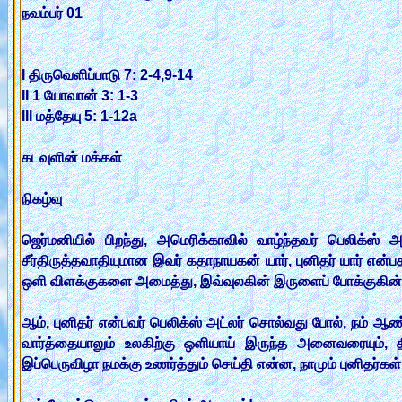
நவம்பர் 01
I திருவெளிப்பாடு 7: 2-4,9-14
II 1 யோவான் 3: 1-3
III மத்தேயு 5: 1-12a
கடவுளின் மக்கள்
நிகழ்வு
ஜெர்மனியில் பிறந்து, அமெரிக்காவில் வாழ்ந்தவர் பெலிக்ஸ்
சீர்திருத்தவாதியுமான இவர் கதாநாயகன் யார், புனிதர் யார் என
ஒளி விளக்குகளை அமைத்து, இவ்வுலகின் இருளைப் போக்குகின்றவ
ஆம், புனிதர் என்பவர் பெலிக்ஸ் அட்லர் சொல்வது போல், நம் ஆண்
வார்த்தையாலும் உலகிற்கு ஒளியாய் இருந்த அனைவரையும், 
இப்பெருவிழா நமக்கு உணர்த்தும் செய்தி என்ன, நாமும் புனிதர்கள்