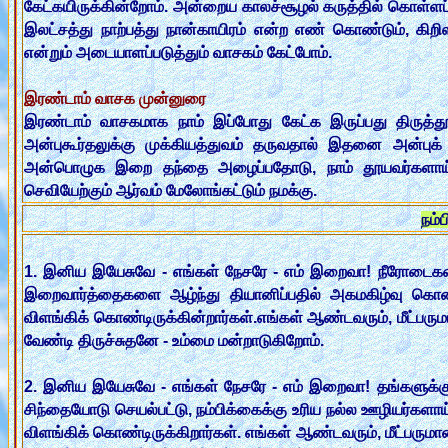
கேட்கயிருக்கின்றோம். அன்றைய காலச்சூழல் கருத்தில் கொள்ளப்ப
இலட்சத்து நாற்பத்து நான்காயிரம் என்ற எண் கொண்டும், கி
என்றும் அடையாளப்படுத்தும் வாசகம் கேட்போம்.
இரண்டாம் வாசக முன்னுரை
இரண்டாம் வாசகமாக நாம் இப்போது கேட்க இருப்பது திருத்தூதர
அன்புகூர்தலுக்கு முக்கியத்துவம் தருவதால் இதனை அன்புக் 
அன்பொழுக இறை தந்தை அழைப்பதோடு, நாம் தூயவர்களாய் 
செவியேற்கும் ஆர்வம் மேலோங்கட்டும் நமக்கு.
நம்
1. இனிய இயேசுவே - எங்கள் நேசரே - எம் இறைவா! நீரோடைகளை
இறைவார்த்தைகளை ஆழ்ந்து தியானிப்பதில் அகமகிழ்வு கொண
விளங்கிக் கொண்டிருக்கின்றார்கள்.எங்கள் ஆண்டவரும், மீட்பர
வேண்டி திருச்சுதனே - உம்மை மன்றாடுகிறோம்.
2. இனிய இயேசுவே - எங்கள் நேசரே - எம் இறைவா! தங்களுக்கு த
சிந்தையோடு செயல்பட்டு, நம்பிக்கைக்கு உரிய நல்ல ஊழியர்களா
விளங்கிக் கொண்டிருக்கிறார்கள். எங்கள் ஆண்டவரும், மீட்பரு