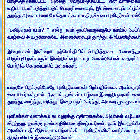
பிரித்தெடுக்கப்பட்ட" அல்லது "வேறுபடுத்தப்பட்ட" என வார்த்
வழிபட பயன்படுத்தப்படும் பொருட்களையும், இடங்களையும் மட்டும் ச
துறந்த அனைவரையுமே தொடக்ககால திருச்சபை புனிதர்கள் என்றே
"புனிதர்கள் யார்? " என்று நாம் ஒவ்வொருவருமே நம்மில் கேட்ட
வாழ்வை அவருக்காகவே, அனைத்தையும் துறந்து, அர்ப்பணித்தவர்கள்
இறைமகன் இன்றைய நற்செய்தியில் போதித்தவை அனைத்தும் "
விரும்புகிறவர்களும் இவற்றின்வழி வாழ வேண்டுமென்பதையும்
போற்றிக் கொண்டாடும் புனிதர்கள்.
யாருமே பிறக்கும்போதே புனிதர்களாகப் பிறப்பதில்லை. அவர்க
உடையவர்கள்தான். ஆனால், தங்கள் வாழ்வை இறைதிருவுளம் உணர்ந
துறந்து, வாழ்ந்து, மரித்து, இறைபாதம் சேர்ந்து, அவரை முகமுகமா
புனிதர்கள் வணக்கம் கடவுளுக்கு எதிரானதல்ல. அவர்கள் வழிய
சிறந்தது. நமக்கு முன்மாதிரியாக திகழ்பவர்கள். நாம் இறைநம்ப
அவரின் மதிப்பீடுகளை வாழ்வாக்கிய, புனிதர்களின் வாழ்க்கை மு
திருப்பலியில் இணைந்திடுவோம்.