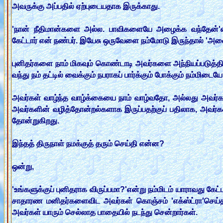
அவருக்கு அப்பதில் ஏற்புடையதாக இருக்காது.
'நான் நீதிமான்களை அல்ல. பாவிகளையே அழைக்க வந்தேன்'என
கேட்டார் என் நண்பர். இயேசு ஒருவேளை நம்மோடு இருந்தால் 'அனைத
புனிதர்களை நாம் மிகவும் கொண்டாடி அவர்களை அந்நியப்படுத்திவிட
வந்து நம் தட்டில் வைக்கும் நபராகப் பார்க்கும் போக்கும் நம்மிடை
அவர்கள் வாழ்ந்த வாழ்க்கையை நாம் வாழ்வதோ, அல்லது அவர்கள
அவர்களின் வழித்தோன்றல்களாக இருப்பதற்குப் பதிலாக, அவர்
தோன்றுகிறது.
இந்தத் திருநாள் நமக்குத் தரும் செய்தி என்ன?
ஒன்று,
'உங்களுக்குப் புனிதராக விருப்பமா?'என்று நம்மிடம் யாராவது க
சாதாரண மனிதர்களைவிட அவர்கள் கொஞ்சம் 'எக்ஸ்ட்ரா'செய்தார்
அவர்கள் யாரும் செல்லாத பாதையில் நடந்து சென்றார்கள்.