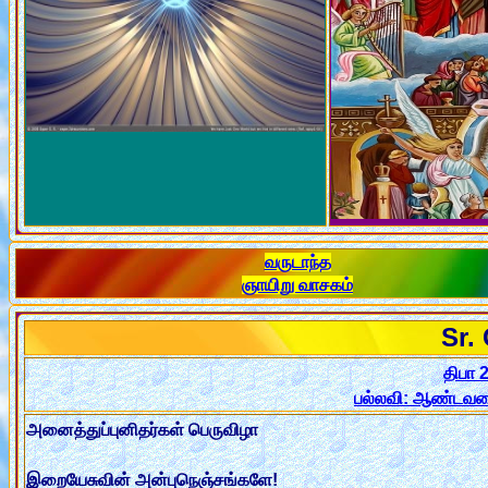
வருடாந்த
ஞாயிறு வாசகம்
Sr.
திபா 2
பல்லவி: ஆண்டவர
அனைத்துப்புனிதர்கள் பெருவிழா
இறையேசுவின் அன்புநெஞ்சங்களே!