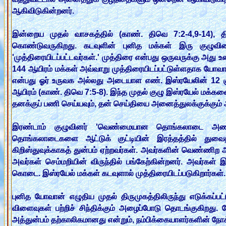
ஆகிவிடுகின்றனர்.
இன்றைய முதல் வாசகத்தில் (காண். திவெ 7:2-4,9-14), திர
கொண்டுவருகிறது. கடவுளின் புனித மக்கள் இரு குழுவினர
'முத்திரையிடப்பட்டவர்கள்.' முத்திரை என்பது ஒருவருக்கு அது
144 ஆயிரம் மக்கள் அவ்வாறு முத்திரையிடப்பட்டுள்ளதாக யோவான
என்பது ஓர் உருவக அல்லது அடையாள எண். இஸ்ரயேலின் 12 க
ஆயிரம் (காண். திவெ 7:5-8). இந்த முதல் குழு இஸ்ரயேல் மக்க
தனக்குப் பணி செய்யவும், தன் செய்தியை அனைத்துலக்குக்கும் அற
இரண்டாம் குழுவினர் 'வெண்மையான தொங்கலாடை அணிந்த
தொங்கலாடைகளை ஆட்டுக் குட்டியின் இரத்தத்தில் துவைத்
கிறிஸ்துவுக்காகத் துன்பம் ஏற்றவர்கள். அவர்களின் வெண்ணிற 
அவர்கள் செம்மறியின் விருந்தில் பங்கேற்கின்றனர். அவர்கள்
கொடை. இஸ்ரயேல் மக்கள் கடவுளால் முத்திரையிடப்படுகிறார்கள். 
புனித யோவான் எழுதிய முதல் திருமுகத்திலிருந்து எடுக்கப்ப
விளைவுகள் பற்றிச் சிந்திக்கும் அழைப்போடு தொடங்குகிறது. 
அத்துன்பம் தற்காலிகமானது என்றும், நம்பிக்கையாளர்களின் நோ