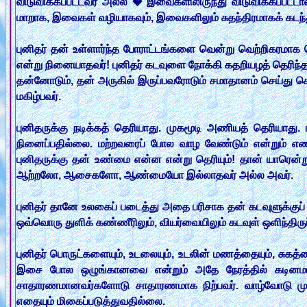
விடுவிக்கப்பட்டவர் அல்ல � இவைகளிலிருந்து விடுவிக்கப்பட்டா
மாறாக, இவைகள் வழியாகவும், இவைகளிலும் சுதந்திரமாகக் கடந்த
புனிதர் தன் உள்ளார்ந்த போராட்டங்களை வென்று வெற்றிகரமாக 
என்று நினையாதவர்! புனிதர் கடவுளை நோக்கி கதறியழத் தெரிந்தவ
தன்னோடும், தன் அருகில் இருப்பவரோடும் சமாதானம் செய்து கொ
மகிழ்பவர்.
புனிதருக்கு நடிக்கத் தெரியாது. முகமூடி அணியத் தெரியா
நினைப்பதில்லை. மற்றவரைப் போல வாழ வேண்டும் என்றும் எண்
புனிதருக்கு தன் உண்மை என்ன என்று தெரியும்! தான் யாரென்று 
ஆற்றலோ, ஆசைகளோ, ஆண்மையோ இல்லாதவர் அல்ல அவர்.
புனிதர் தானே உலகைப் படைத்து அதை பரிசாக தன் கடவுளுக்குப் பட
ஒவ்வொரு துளிக் கண்ணீரிலும், வியர்வையிலும் கடவுள் ஒளிந்திருப்
புனிதர் பொருட்களையும், உடலையும், உடலின் மணத்தையும், சுகத்த
இசை போல ஒழுங்கானவை என்றும் அதே நேரத்தில் கடினமானவை 
சாதாரணமானவர்களோடு சாதாரணமாக நிற்பவர். வாழ்வோடு முழ
எதையும் மிகைப்படுத்துவதில்லை.