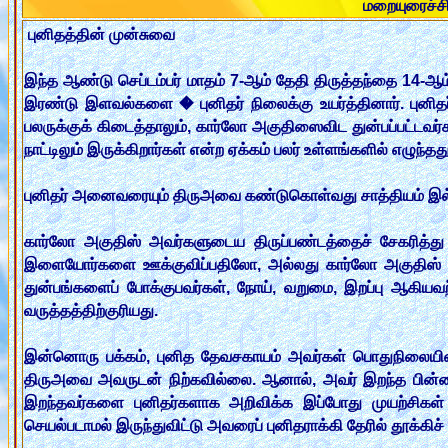
மறையுரைச்
புனிதத்தின் முன்சுவை
இந்த ஆண்டு செப்டம்பர் மாதம் 7-ஆம் தேதி திருத்தந்தை 14-ஆம
இரண்டு இளவல்களை � புனிதர் நிலைக்கு உயர்த்தினார். புனித
பலருக்குக் கிடைத்தாலும், கார்லோ அகுதிஸைவிட துன்பப்பட்
நாட்டிலும் இருக்கிறார்கள் என்ற ஏக்கம் பலர் உள்ளங்களில் எழுந்தது
புனிதர் அனைவரையும் திருஅவை கண்டுகொள்வது சாத்தியம் இல
கார்லோ அகுதிஸ் அவர்களுடைய திருப்பண்டத்தைச் சேகரித்த
இளையோர்களை ஊக்குவிப்பதிலோ, அல்லது கார்லோ அகுதிஸ் போல 
துன்பங்களைப் போக்குபவர்கள், நோய், வறுமை, இறப்பு ஆகியவற
வருத்தத்திற்குரியது.
இன்னொரு பக்கம், புனித தேவசகாயம் அவர்கள் பொதுநிலையினரின
திருஅவை அவருடன் நிற்கவில்லை. ஆனால், அவர் இறந்த பின்னர
இறந்தவர்களை புனிதர்களாக அறிவிக்க இப்போது முயற்சிகள் எ
செயல்படாமல் இருந்துவிட்டு அவரைப் புனிதராக்கி தேரில் தூக்கி