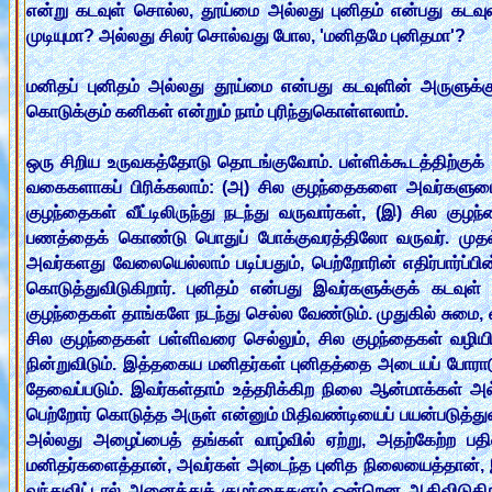
என்று கடவுள் சொல்ல, தூய்மை அல்லது புனிதம் என்பது கடவு
முடியுமா? அல்லது சிலர் சொல்வது போல, 'மனிதமே புனிதமா'?
மனிதப் புனிதம் அல்லது தூய்மை என்பது கடவுளின் அருளுக்கு 
கொடுக்கும் கனிகள் என்றும் நாம் புரிந்துகொள்ளலாம்.
ஒரு சிறிய உருவகத்தோடு தொடங்குவோம். பள்ளிக்கூடத்திற்குக் 
வகைகளாகப் பிரிக்கலாம்: (அ) சில குழந்தைகளை அவர்களுடைய
குழந்தைகள் வீட்டிலிருந்து நடந்து வருவார்கள், (இ) சில 
பணத்தைக் கொண்டு பொதுப் போக்குவரத்திலோ வருவர். முதல்
அவர்களது வேலையெல்லாம் படிப்பதும், பெற்றோரின் எதிர்பார்ப்ப
கொடுத்துவிடுகிறார். புனிதம் என்பது இவர்களுக்குக் கட
குழந்தைகள் தாங்களே நடந்து செல்ல வேண்டும். முதுகில் சுமை, 
சில குழந்தைகள் பள்ளிவரை செல்லும், சில குழந்தைகள் வழியில
நின்றுவிடும். இத்தகைய மனிதர்கள் புனிதத்தை அடையப் போரா
தேவைப்படும். இவர்கள்தாம் உத்தரிக்கிற நிலை ஆன்மாக்கள் அல
பெற்றோர் கொடுத்த அருள் என்னும் மிதிவண்டியைப் பயன்படுத்து
அல்லது அழைப்பைத் தங்கள் வாழ்வில் ஏற்று, அதற்கேற்ற பதில
மனிதர்களைத்தான், அவர்கள் அடைந்த புனித நிலையைத்தான், இன
வந்துவிட்டால் அனைத்துக் குழந்தைகளும் ஒன்றென ஆகிவிடுகி