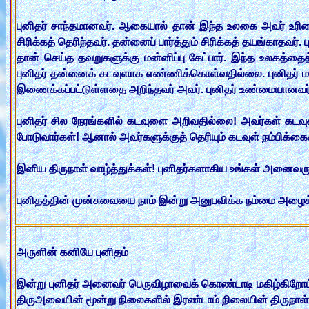
புனிதர் சாந்தமானவர். ஆகையால் தான் இந்த உலகை அவர் உரிமைய
சிரிக்கத் தெரிந்தவர். தன்னைப் பார்த்தும் சிரிக்கத் தயங்காத
தான் செய்த தவறுகளுக்கு மன்னிப்பு கேட்பார். இந்த உலகத்தைத் 
புனிதர் தன்னைக் கடவுளாக எண்ணிக்கொள்வதில்லை. புனிதர் ம
இணைக்கப்பட்டுள்ளதை அறிந்தவர் அவர். புனிதர் உண்மையானவர்
புனிதர் சில நேரங்களில் கடவுளை அறிவதில்லை! அவர்கள் கடவு
போடுவார்கள்! ஆனால் அவர்களுக்குத் தெரியும் கடவுள் நம்பிக்கைக
இனிய திருநாள் வாழ்த்துக்கள்! புனிதர்களாகிய உங்கள் அனைவருக
புனிதத்தின் முன்சுவையை நாம் இன்று அனுபவிக்க நம்மை அழைக்
அருளின் கனியே புனிதம்
இன்று புனிதர் அனைவர் பெருவிழாவைக் கொண்டாடி மகிழ்கிறோம்.
திருஅவையின் மூன்று நிலைகளில் இரண்டாம் நிலையின் திருநாள