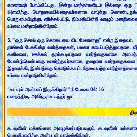
காணாமற் போய்விட்டது. இன்று மாந்தர்களிடம் இல்லாத ஒரு 
அளவிற்கு, பொறுமையில்லாதவர்களாக வாழ்ந்து கொண்டிருக்கிற
பொறுமையிழந்து, எரிச்சல்பட்டு, நிம்மதியின்றி வாழும் மனநி
உம்மை மன்றாடுகின்றோம்.
5. "ஒரு சொல் ஒரு கொடையை விட மேலானது" என்ற இறைவா,
நாங்கள் பேசுகின்ற வார்த்தைகள், பலரை காயப்படுத்துவதாக, 
கனிவான, ஊக்கம் தரக்கூடியதான வார்த்தைகளாக அமைந்திட
வேண்டுமென்பதை உணர்ந்தவர்களாக, தவறான வார்ததைகளை பே
இதமாக்கி, இன்பத்தை கொடுக்கவும், தேவையற்ற வார்த்தைகளை த
உம்மை மன்றாடுகின்றோம்.
"கடவுள் அன்பாய் இருக்கிறார்!" 1 யோவா 04: 16
மறைத்திரு. அமிர்தராச சுந்தர் ஜா.
திர
கடவுளின் மக்களென அழைக்கப்படுபவரும், கடவுளின் மக்கள
பெருவிழாவிற்கு அன்புடன் வரவேற்கிறேன்.