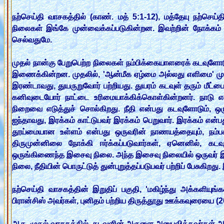
நற்செய்தி வாசகத்தில் (காண். மத் 5:1-12), மத்தேயு நற்செய
நிலைகள் இங்கே முன்வைக்கப்படுகின்றன. இவற்றின் நோக்கம் க
செல்வதுமே.
முதல் நான்கு பேறுபெற்ற நிலைகள் நம்பிக்கையாளரைக் கடவுளோட
இணைக்கின்றன. முதலில், 'ஆன்மீக ஏழ்மை அல்லது எளிமை' முன்
இரண்டாவது, துயருறுவோர் பற்றியது. துயரம் கடவுள் தரும் மீட்பை
கனிவுடையோர் நாட்டை உரிமையாக்கிக்கொள்கின்றனர். நாடு எ
நிறைவை எடுத்துச் சொல்கிறது. நீதி என்பது கடவுளோடும், ஒரு
ஐந்தாவது, இரக்கம் காட்டுபவர் இரக்கம் பெறுவார். இரக்கம் என்பத
தூய்மையான உள்ளம் என்பது ஒருவரின் நாணயத்தையும், நம்பக
திருமுன்னிலை நோக்கி ஈர்க்கப்படுவார்கள், ஏனெனில், க
ஒருங்கிணைந்த இசைவு நிலை. அந்த இசைவு நிலையில் ஒருவர் இ
நிலை, நீதியின் பொருட்டுத் துன்புறுத்தப்படுபவர் பற்றிப் பேசுகிற
நற்செய்தி வாசகத்தின் இறுதிப் பகுதி, 'மகிழ்ந்து அக்களிய
பிரான்சிஸ் அவர்கள், புனிதம் பற்றிய திருத்தூது ஊக்கவுரையை (2
ஆக, முதல் வாசகத்தில், கடவுளின் அருளை அனுபவித்தவர்கள் அவ