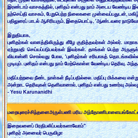
இரண்டாம் வாசகத்தில், புனிதம் என்பது நாம் அடைய வேண்டிய இ
நற்செய்தி வாசகம், பேறுபெற்ற நிலைகளை முன்வைப்பதுடன், மகி
பதிலுரைப் பாடல் ஆசிரியரும், இதையொட்டி, 'ஆண்டவரை நாடுவோரி
இறுதியாக,
புனிதர்கள் வானத்திலிருந்து கீழே குதித்தவர்கள் அல்லர். மாறா
ஏற்றுமதி செய்யப்படுபவர்கள் இவர்கள். தாங்கள் பெற்ற அருளுக
வியான்னி சொல்வது போல, 'புனிதர்கள் சரியாகத் தொடங்கவில்லை 
முடியும். புனிதம் என்பது நாம் மேற்கொள்ள வேண்டிய தெரிவு. அ
மதிப்பற்றவை நீண்ட நாள்கள் நீடிப்பதில்லை. மதிப்பு மிக்கவை என்று
அன்றாட தெரிவுகள் தெளிவானால், புனிதம் என்பது உணர்வு அல்லத
- Yesu Karunanidhi
மறையுரைச்சிந்தனைஅருள்பணி மரிய அந்தோணிபாளையங்கோட
இறைவனைப் பிரதிபலிப்பவர்களாவோம்"
புனிதர் அனைவர் பெருவிழா