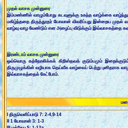
முதல் வாசக முன்னுரை
இம்மண்ணில் வாழும்போது கடவுளுக்கு உகந்த வாழ்க்கை வாழ்ந்த
மகிழ்ந்ததை திருத்தூதர் யோவான் விவரிப்பது இன்றைய முதல் 
வாழ்வு வாழ வேண்டும் என அழைப்பு விடுக்கும் இவ்வாசகத்தை க
இரண்டாம் வாசக முன்னுரை
ஒவ்வொரு கத்தோலிக்கக் கிறிஸ்தவக் குடும்பமும் இறைக்குட
திருமுழுக்கின் வழியாக தெய்வீக வாழ்வைப் பெற்று புனிதராக வாழ 
இவ்வாசகத்தைக் கேட்போம்.
மற
I திருவெளிப்பாடு 7: 2-4,9-14
II 1 யோவான் 3: 1-3
III மத்தேயு 5: 1-12a