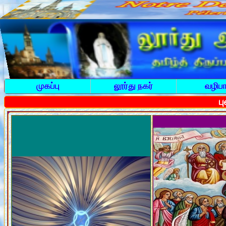
முகப்பு
லூர்து நகர்
வழிபா
ப