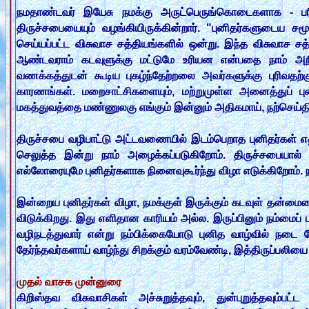
நமதாண்டவர் இயேசு நமக்கு அருட்பெருங்கொடைகளாக - பரிந்த
திருச்சபையையும் வழங்கியிருக்கின்றார். "புனிதர்களுடைய 
செய்யப்பட்ட விசுவாச சத்தியங்களில் ஒன்று. இந்த விசுவாச சத
ஆண்டவராம் கடவுளுக்கு மட்டுமே உரியன என்பதை நாம் அற
வணக்கத்துடன் கூடிய புகழ்ந்தேற்றலை அவர்களுக்கு புரிவதற
காரணங்கள். மறைசாட்சிகளையும், மற்றுமுள்ள அனைத்துப் புன
மகத்துவத்தை மண்ணுலகு எங்கும் இன்னும் அதிகமாய், நற்செய்திய
திருச்சபை வழிபாட்டு அட்டவணையில் இடம்பெறாத புனிதர்கள் 
செலுத்த இன்று நாம் அழைக்கப்படுகிறோம். திருச்சபையால் அங
எல்லோரையுமே புனிதர்களாக நினைவுகூர்ந்து விழா எடுக்கிறோம். ந
இன்றைய புனிதர்கள் விழா, நமக்குள் இருக்கும் கடவுள் தன்மை
விடுக்கிறது. இது எளிதான காரியம் அல்ல. இருப்பினும் நம்மைப
வழிநடத்துவார் என்று நம்பிக்கையோடு புனித வாழ்வில் நடை
தேர்ந்தவர்களாய் வாழ்ந்து சிறக்கும் வரம்வேண்டி, இத்திருப்பலி
முதல் வாசக முன்னுரை
கிறிஸ்தவ விசுவாசிகள் அச்சுறுத்தவும், துன்புறுத்தவும்