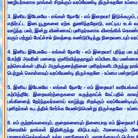
ஊழியர்களாக நாங்கள் சிறக்கும் வரம்வேண்டி திருச்சுதனே உம்மை
3. இனிய இயேசுவே - எங்கள் நேசரே - எம் இறைவா! இடுக்கமும், க
எதிர்பட்ட இடையூறுகளை ஏற்க துணிந்ததோடு, வாட்டிய உடல் 
வாழ்ந்த பலர், இன்று விண்ணகப் புனிதர்களாக விளங்கிக் கொண்டி
வரும் மற்றும் மேய்ச்சல் நிலத்தை கண்டுபிடித்து நிறைவடையும் வ
4. இனிய இயேசுவே - எங்கள் நேசரே - எம் இறைவா! புரிந்த பல
போற்றி அவரின் மனதை குளிர்வித்ததாலும் எம்மிடையே மண்ணகத்த
நற்செயல்கள் புரியும் அருங்குணத்தினை புனிதர்களிடமிருந்து நாங
பெற்றுக் கொள்ளவும் வரம்வேண்டி திருச்சுதனே - உம்மை மன்றாடுக
5. இனிய இயேசுவே - எங்கள் நேசரே - எம் இறைவா! காரியங்கள் ப
கற்பித்தீரே. இறைவார்த்தைகளை கருத்தாய்க் கேட்பதில் கால
பங்கினைத் தேர்ந்தவர்களாய் வாழ்ந்து சிறக்கும் வரம்வேண்டிய
புனிதர்கள் கூடத்தில் சேர்க்க வேண்டுமென்று திருச்சுதனே - உம்
6. எம் குற்றங்களையும், குறைகளையும் நினையாத எம் இறைவா! இந
விரைவில் நாங்கள் இதிலிருந்து விடுபடவும், அனைவரும் ம
மாணவச்செல்வங்கள் நல்ல மனநிலையும், ஞானத்தையும் பெற்று நி