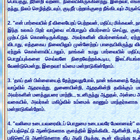
பொய்த்து, நீரின்றி வறண்ட நிலையிலிருக்கின்றது. இறைவா, எங்
தந்து, நிலம் செழித்திடவும், குடிநீர் பற்றாக்குறை நீங்கிடவும்
2. "என் பார்வையில் நீ விலையேறப் பெற்றவன், மதிப்பு மிக்கவன்,
இந்த உலகம் பிறர் வாழ்வை எப்போதும் விமர்சனம் செய்து, கு
முற்பட்டுக் கொண்டிருக்கிறது. அவர்களின் விமர்சனங்கள், ஏற
விடாது, எத்தகைய நிலையிலும் முன்னேற்றப் பாதையிலிருந்து வி
ஏற்றுக் கொள்ளாவிட்டாலும், நாங்கள் உமது பார்வையில் மதி
பொறுப்புக்களை செவ்வனே நிறைவேற்றக்கூடிய, இலட்சிய
வேண்டுமென்று, இறைவா! உம்மை மன்றாடுகின்றோம்.
3. 'தாய் தன் பிள்ளையைத் தேற்றுவதுபோல், நான் உங்களைத் தே
வாழ்வில் ஆதரவற்று, துணையின்றி, ஆறதலின்றி தவிக்கும்
அவர்களின் மனத்துயரை மாற்றிட, உடனிருந்து ஆறுதல், அன்பை அள
வகையில், அவர்கள் மகிழ்வில் உம்மைக் காணும் மாந்தர்களா
மன்றாடுகின்றோம்.
4. "வலிமை உடையவரைவிடப் பொறுமை உடையவரே மேலானவர்" எ
முப்பத்தெட்டு ஆண்டுகளாக குளத்தில் இறக்கிவிட ஆளின்றி, எத்து
பதினெட்டு ஆண்டுகளாக தீய ஆவி பிடித்து, கூன் விழுந்து உ