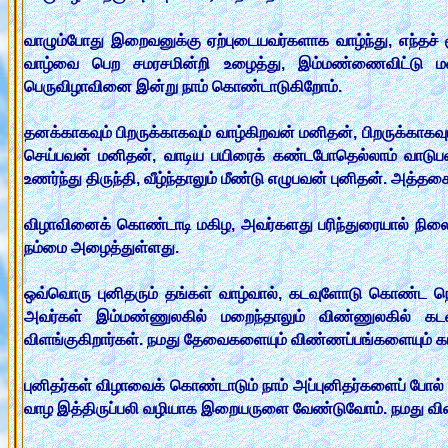
வாழும்போது இறைவனுக்கு ஏற்புடையவர்களாக வாழ்ந்து, எந்தச் ச
வாழ்வை பெற சமரசமின்றி உழைத்து, இம்மண்ணைவிட்டு மறை
பெருவிழாவினை இன்று நாம் கொண்டாடுகிறோம்.
தனக்காகவும் பிறருக்காகவும் வாழ்கிறவன் மனிதன், பிறருக்காகவ
செய்பவன் மனிதன், வாடிய பயிரைக் கண்டபோதெல்லாம் வாடுபவ
உணர்ந்து திருந்தி, வீழ்ந்தாலும் மீண்டு எழுபவன் புனிதன். அத்தக
விழாவினைக் கொண்டாடி மகிழ, அவர்களது பரிந்துரையால் நிலை
நம்மை அழைத்துள்ளது.
ஒவ்வொரு புனிதரும் தங்கள் வாழ்வால், கடவுளோடு கொண்ட நெர
அவர்கள் இம்மண்ணுலகில் மறைந்தாலும் விண்ணுலகில் கடவு
விளங்குகிறார்கள். நமது தேவைகளையும் விண்ணப்பங்களையும் கடவ
புனிதர்கள் விழாவைக் கொண்டாடும் நாம் அப்புனிதர்களைப் போல் த
வாழ இத்திருப்பலி வழியாக இறையருளை வேண்டுவோம். நமது விண