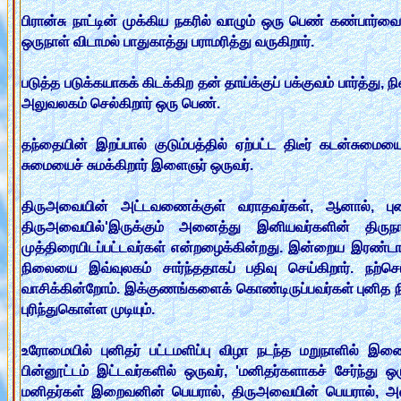
பிரான்சு நாட்டின் முக்கிய நகரில் வாழும் ஒரு பெண் கண்ப
ஒருநாள் விடாமல் பாதுகாத்து பராமரித்து வருகிறார்.
படுத்த படுக்கயாகக் கிடக்கிற தன் தாய்க்குப் பக்குவம் பார்த்
அலுவலகம் செல்கிறார் ஒரு பெண்.
தந்தையின் இறப்பால் குடும்பத்தில் ஏற்பட்ட திடீர் கடன்சுமைய
சுமையைச் சுமக்கிறார் இளைஞர் ஒருவர்.
திருஅவையின் அட்டவணைக்குள் வராதவர்கள், ஆனால், புன
திருஅவையில்'இருக்கும் அனைத்து இனியவர்களின் திர
முத்திரையிடப்பட்டவர்கள் என்றழைக்கின்றது. இன்றைய இரண்டா
நிலையை இவ்வுலகம் சார்ந்ததாகப் பதிவு செய்கிறார். நற்ச
வாசிக்கின்றோம். இக்குணங்களைக் கொண்டிருப்பவர்கள் புனித
புரிந்துகொள்ள முடியும்.
உரோமையில் புனிதர் பட்டமளிப்பு விழா நடந்த மறுநாளில் இணை
பின்னூட்டம் இட்டவர்களில் ஒருவர், 'மனிதர்களாகச் சேர்ந்து ஒர
மனிதர்கள் இறைவனின் பெயரால், திருஅவையின் பெயரால், அல்