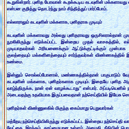
கூறுகின்றார். புனித யோவான் கூறக்கூடிய கடவுளின் மக்களாவது
என்பன குறித்து தொடர்ந்து நாம் சிந்தித்துப் பார்ப்போம்.
எல்லாராலும் கடவுளின் மக்களாக, புனிதராக முடியும்
கடவுளின் மக்களாவது அல்லது புனிதராவது ஒருசிலரால்தான் முட
நூலிலிருந்து எடுக்கப்பட்ட இன்றைய முதல் வாசகத்தில், எல
முடியாதவர்கள் அரியணைக்கும் ஆட்டுக்குட்டிக்கும் முன்ப
குலத்தையும் மக்களினத்தையும் சார்ந்தவர்கள் விண்ணகத்தில் இர
உண்மை.
இன்னும் சொல்லப்போனால், மண்ணகத்தில்தான் பாகுபாடும் வேற
கடவுளின் மக்களாக, புனிதர்களாக முடியும். இதையே புனித அ
வாழ்ந்திருக்க, நான் ஏன் வாழக்கூடாது" என்பார். அப்படியெனில
அடைவதற்கு உதவியாக இருப்பவைதான் நற்செய்தியில் இயேசு சொல
புனிதர்கள் விண்ணுலகில் மிகுந்த கைம்மாறு பெறுவார்கள்
மத்தேயு நற்செய்தியிலிருந்து எடுக்கப்பட்ட இன்றைய நற்செய்தி 
வேட்கை, இரக்கம், தூய்மையான உள்ளம், அமைதி, நீதியின் பொருட்