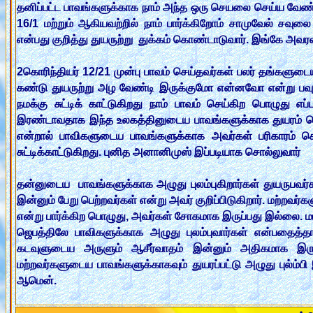
தனிப்பட்ட பாவங்களுக்காக நாம் அந்த ஒரு செயலை செய்ய வேண்ட
16/1 மற்றும் ஆகியவற்றில் நாம் பார்க்கிறோம் சாமுவேல் சவுலை
என்பது குறித்து துயருற்று துக்கம் கொண்டாடுவார். இங்கே அவரவ
2கொரிந்தியர் 12/21 முன்பு பாவம் செய்தவர்கள் பலர் தங்களுட
கண்டு துயருற்று அழ வேண்டி இருக்குமோ என்னவோ என்று பவுல
நமக்கு சுட்டிக் காட்டுகிறது நாம் பாவம் செய்கிற பொழுது எ
இரண்டாவதாக இந்த உலகத்தினுடைய பாவங்களுக்காக துயரம் கெண்
என்றால் பாவிகளுடைய பாவங்களுக்காக அவர்கள் பரிகாரம் செய்
சுட்டிக்காட்டுகிறது. புனித அனானிமுஸ் இப்படியாக சொல்லுவார்
தன்னுடைய பாவங்களுக்காக அழுது புலம்புகிறார்கள் துயருபவர்க
இன்னும் பேறு பெற்றவர்கள் என்று அவர் குறிப்பிடுகிறார். மற்றவ
என்று பார்க்கிற பொழுது, அவர்கள் சோகமாக இருப்பது இல்லை. 
ஜெபத்திலே பாவிகளுக்காக அழுது புலம்புவார்கள் என்பதைத்தான
கடவுளுடைய அருளும் ஆசீர்வாதம் இன்னும் அதிகமாக இருக்
மற்றவர்களுடைய பாவங்களுக்காகவும் துயரப்பட்டு அழுது புல்
ஆமென்.