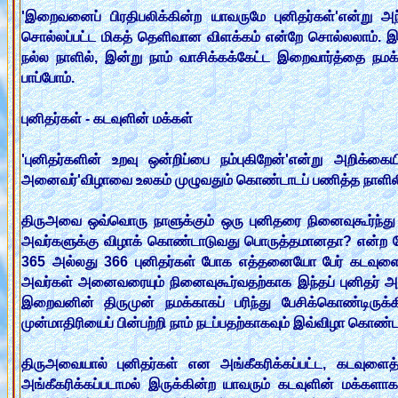
'இறைவனைப் பிரதிபலிக்கின்ற யாவருமே புனிதர்கள்'என்று அந
சொல்லப்பட்ட மிகத் தெளிவான விளக்கம் என்றே சொல்லலாம். இ
நல்ல நாளில், இன்று நாம் வாசிக்கக்கேட்ட இறைவார்த்தை நமக்
பாப்போம்.
புனிதர்கள் - கடவுளின் மக்கள்
'புனிதர்களின் உறவு ஒன்றிப்பை நம்புகிறேன்'என்று அறிக்கை
அனைவர்'விழாவை உலகம் முழுவதும் கொண்டாடப் பணித்த நாளிலி
திருஅவை ஒவ்வொரு நாளுக்கும் ஒரு புனிதரை நினைவுகூர்ந்
அவர்களுக்கு விழாக் கொண்டாடுவது பொருத்தமானதா? என்ற கேள
365 அல்லது 366 புனிதர்கள் போக எத்தனையோ பேர் கடவுளைத் த
அவர்கள் அனைவரையும் நினைவுகூர்வதற்காக இந்தப் புனிதர் 
இறைவனின் திருமுன் நமக்காகப் பரிந்து பேசிக்கொண்டிருக்க
முன்மாதிரியைப் பின்பற்றி நாம் நடப்பதற்காகவும் இவ்விழா கொண்ட
திருஅவையால் புனிதர்கள் என அங்கீகரிக்கப்பட்ட, கடவுளைத்
அங்கீகரிக்கப்படாமல் இருக்கின்ற யாவரும் கடவுளின் மக்கள