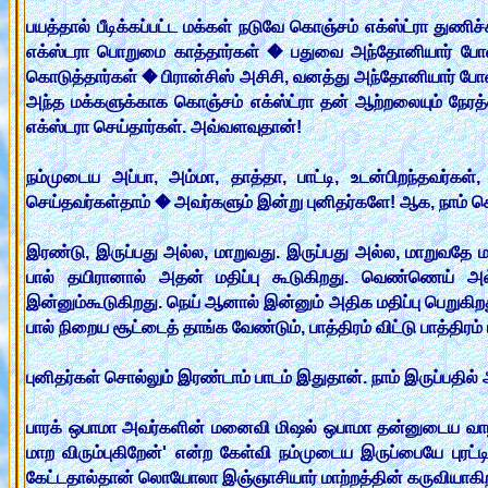
பயத்தால் பீடிக்கப்பட்ட மக்கள் நடுவே கொஞ்சம் எக்ஸ்ட்ரா து
எக்ஸ்டரா பொறுமை காத்தார்கள் � பதுவை அந்தோனியார் போல!
கொடுத்தார்கள் � பிரான்சிஸ் அசிசி, வனத்து அந்தோனியார் போல! 
அந்த மக்களுக்காக கொஞ்சம் எக்ஸ்ட்ரா தன் ஆற்றலையும் நே
எக்ஸ்டரா செய்தார்கள். அவ்வளவுதான்!
நம்முடைய அப்பா, அம்மா, தாத்தா, பாட்டி, உடன்பிறந்தவர்கள
செய்தவர்கள்தாம் � அவர்களும் இன்று புனிதர்களே! ஆக, நாம் கொஞ
இரண்டு, இருப்பது அல்ல, மாறுவது. இருப்பது அல்ல, மாறுவதே மதிப்
பால் தயிரானால் அதன் மதிப்பு கூடுகிறது. வெண்ணெய் அல
இன்னும்கூடுகிறது. நெய் ஆனால் இன்னும் அதிக மதிப்பு பெறுகிற
பால் நிறைய சூட்டைத் தாங்க வேண்டும், பாத்திரம் விட்டு பாத்திரம
புனிதர்கள் சொல்லும் இரண்டாம் பாடம் இதுதான். நாம் இருப்பதில் அ
பாரக் ஒபாமா அவர்களின் மனைவி மிஷல் ஒபாமா தன்னுடைய வாழ்க
மாற விரும்புகிறேன்' என்ற கேள்வி நம்முடைய இருப்பையே புரட்டி
கேட்டதால்தான் லொயோலா இஞ்ஞாசியார் மாற்றத்தின் கருவியாகிறார்