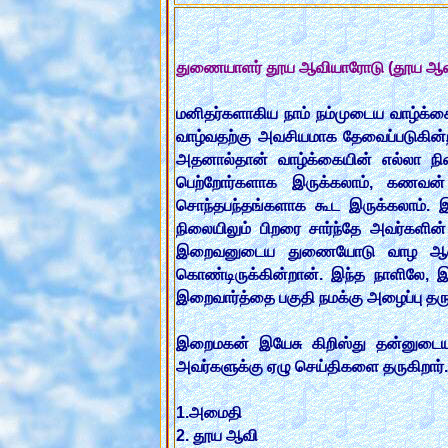
துணையாளர் தூய ஆவியாரோடு (தூய ஆவிய
மனிதர்களாகிய நாம் நம்முடைய வாழ்க்கை
வாழ்வதற்கு அவசியமாக தேவைப்படுகின்றத
அதனால்தான் வாழ்க்கையின் எல்லா நி
பெற்றோர்களாக இருக்கலாம், கணவன்
சொந்தபந்தங்களாக கூட இருக்கலாம். இ
நிலையிலும் பிறரை சார்ந்தே அவர்களி
இறைவனுடைய துணையோடு வாழ ஆசைப
கொண்டிருக்கின்றான். இந்த நாளிலே
இறைவார்த்தை பகுதி நமக்கு அழைப்பு தரு
இறைமகன் இயேசு கிறிஸ்து தன்னுடைய உ
அவர்களுக்கு ஏழு செய்திகளை தருகிறார்.
1.அமைதி
2. தூய ஆவி