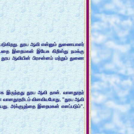
்படுகிறது. தூய ஆவி என்னும் துணையாளர்
்பதை இறைமகன் இயேசு கிறிஸ்து நமக்கு
ும் தூய ஆவியின் பிரசன்னம் மற்றும் துணை
ாக இருந்தது தூய ஆவி தான். வானதூதர்
ரியா வானதூதரிடம் வினவியபோது, "தூய ஆவி
 தூயது. அக்குழந்தை இறைமகன் எனப்படும்".