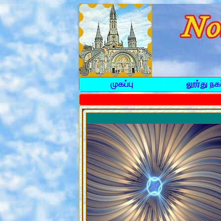
முகப்பு
லூர்து நகர