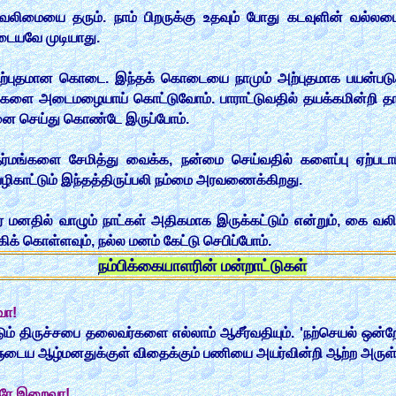
கு வலிமையை தரும். நாம் பிறருக்கு உதவும் போது கடவுளின் வல்ல
ையவே முடியாது.
அற்புதமான கொடை. இந்தக் கொடையை நாமும் அற்புதமாக பயன்படு
ளை அடைமழையாய் கொட்டுவோம். பாராட்டுவதில் தயக்கமின்றி தாரா
்தனை செய்து கொண்டே இருப்போம்.
்மங்களை சேமித்து வைக்க, நன்மை செய்வதில் களைப்பு ஏற்படாமல
ாட்டும் இந்தத்திருப்பலி நம்மை அரவணைக்கிறது.
் மனதில் வாழும் நாட்கள் அதிகமாக இருக்கட்டும் என்றும், கை வலிக
் கொள்ளவும், நல்ல மனம் கேட்டு செபிப்போம்.
நம்பிக்கையாளரின் மன்றாட்டுகள்
வா!
்டும் திருச்சபை தலைவர்களை எல்லாம் ஆசீர்வதியும். 'நற்செயல்
ுடைய ஆழ்மனதுக்குள் விதைக்கும் பணியை அயர்வின்றி ஆற்ற அருள்
வரே இறைவா!