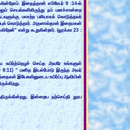
்கின்றோம். இதைத்தான் எபிரேயர் 9 :14-ல்
்லும் செயல்களிலிருந்து நம் மனச்சான்றை
டவுளுக்கு மாசற்ற பலியாகக் கொடுத்தவர்
்புக் கொடுத்தார். அதனால்தான் இறைமகன்
றேன்" என்று கூறுகின்றார். (லூக்கா 23 :
வை உயிர்த்தெழச் செய்த அவரே உங்களுள்
யர் 8:11) " மனித இயல்போடு இருந்த அவர்
்த்தைகள் இயேசுவினுடைய உயிர்ப்பு ஆவியின்
ருக்கிறது.
்திருக்கின்றது. இன்றைய நற்செய்தி தூய