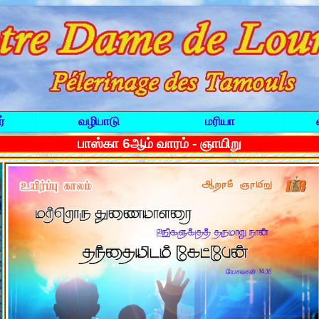
்
வழிபாடு
மரியா
பாஸ்கா 6ஆம் வாரம் - ஞாயிறு