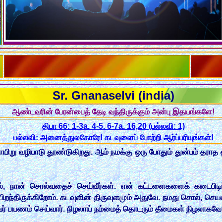
Sr. Gnanaselvi (india)
ஆண்டவரின் பேரன்பைத் தேடி வந்திருக்கும் அன்பு இதயங்களே!
திபா 66: 1-3a. 4-5. 6-7a. 16,20 (பல்லவி: 1)
பல்லவி: அனைத்துலகோரே! கடவுளைப் போற்றி ஆர்ப்பரியுங்கள்!
ிறு வழிபாடு தூண்டுகிறது. ஆம் நமக்கு ஒரு போதும் துன்பம் தராத ஒ
ல், நான் சொல்வதைச் செய்வீர்கள். என் கட்டளைகளைக் கடைபிடிப்பீ
பிறந்திருக்கிறோம். கடவுளின் திருவுளமும் அதுவே. நமது சொல், ச
் பயணம் செய்வார். நிழலாய் நம்மைத் தொடரும் தீமைகள் நிழலாகவே 