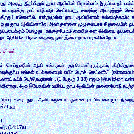
்லாது அவரது இறப்பிலும் தூய ஆவியின் பிரசன்னம் இருப்பதைப் பார்க
 கடவுளுக்கு நாம் வழிபாடு செய்யுமாறு, சாவுக்கு அழைத்துச் செல
துகிறது! ஏனெனில், என்றுமுள்ள தூய ஆவியினால் தம்மைத்தாமே க
 ஆக இது தூய ஆவியினாலே, அவர் தன்னை முழுமையாக சிலுவையில் ஒப
ஒப்படைக்கும் பொழுது "தந்தையே உம் கையில் என் ஆவியை ஒப்படைக்கி
ூய ஆவியின் பிரசன்னத்தை நாம் இவ்வாறாக பார்க்கின்றோம்.
ரசன்னம்.
ச் செய்தவரின் ஆவி உங்களுள் குடிகொண்டிருந்தால், கிறிஸ்து
வுக்குரிய உங்கள் உடல்களையும் உயிர் பெறச் செய்வார்." (உரோமை
ாய் உயிர் பெற்றெழுந்தார்". (1 பேதுரு 3:18) எனும் இந்த இறை வார
டுகின்றது. ஆக இயேசுவின் உயிர்ப்பு தூய ஆவியின் துணையோடு நடந்தி
 உயிர்ப்பு வரை தூய ஆவியாருடைய துணையும் பிரசன்னமும் நிறைந
க்கிறது.
)
ர். (14:17a)