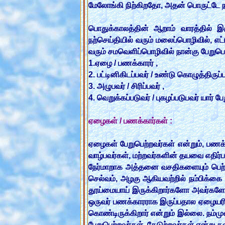
மேலோங்கி நிற்கிறதோ, அதன் பொருட்டே நாம
பொதுக்காலத்தின் ஆறாம் வாரத்தில் இரு
நற்செய்தியில் வரும் மலைப்பொழிவில், எட
வரும் சமவெளிப்பொழிவில் நான்கு பேறுபெற்
1.ஏழை / பணக்காரர் ,
2. பட்டினிகிடப்பவர் / உண்டு கொழுத்திருப்ப
3. அழுபவர் / சிரிப்பவர் ,
4. வெறுக்கப்படுவர் / புகழப்படுபவர் யார் ப
ஏழைகள் / பணக்கார்கள் :
ஏழைகள் பேறுபெற்றவர்கள் என்றும், பணக்க
வாழ்பவர்கள், மற்றவர்களின் தயவை எதிர்
நேர்மாறாக அத்தனை வசதிகளையும் பெற்று
செல்வம், அழகு ஆகியவற்றில் நம்பிக்க
தூய்மையாய் இருக்கிறார்களோ அவர்களே ப
ஒருவர் பணக்காரராக இருப்பதால ஏழையரி
கொண்டிருக்கிறார் என்றும் இல்லை. நம்ம
பேறுபெற்றவர்கள், கேடுற்றவர்கள் என்று க