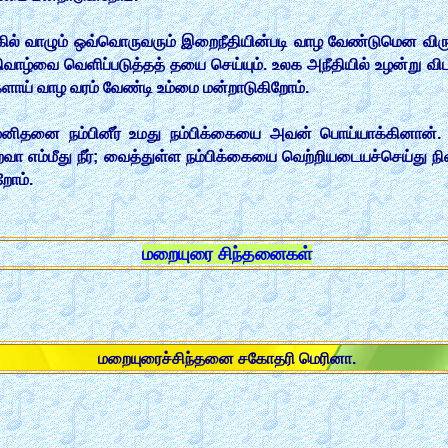
் வாழும் ஒவ்வொருவரும் இறைநீதியின்படி வாழ வேண்டுமென விரும்புகி
ிவாழ்வை வெளிப்படுத்தத் தயை செய்யும். உலக அநீதியில் உழன்று விட
களாய் வாழ வரம் வேண்டி உம்மை மன்றாடுகிறோம்.
னிதனை நம்பினீர் உமது நம்பிக்கையை அவன் பொய்யாக்கினான்.
ைவா எம்மீது நீர்; வைத்துள்ள நம்பிக்கையை வெற்றியடையச்செய்து நி
றோம்.
மறையுரை சிந்தனைகள்
மறையுரைச்சிந்தனை சகோதரி மெரினா.