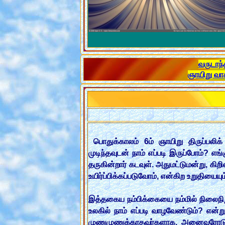
வருடாந்
ஞாயிறு வா
பொதுக்காலம் 6ம் ஞாயிறு திருப்பலிக
முடிந்தவுடன் நாம் எப்படி இருப்போம்? எ
தருகின்றார் கடவுள். அதுமட்டுமன்று, கி
உயிர்ப்பிக்கப்படுவோம், என்கிற உறுதியையும
இத்தகைய நம்பிக்கையை நம்மில் நிலைந
உலகில் நாம் எப்படி வாழவேண்டும்? என
முணுமுணுக்காதவர்களாக, அனைவரோடும்