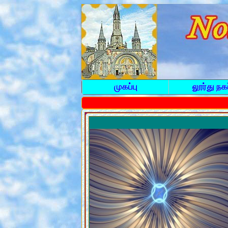
முகப்பு
லூர்து நகர