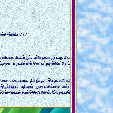
ருக்கின்றாயா???
தெளிவாக விளங்கும். எப்போதாவது ஒரு சில
ோட்டினை உருவாக்கிக் கொண்டிருக்கின்றோம்
உடையவர்களாக திகழ்ந்து, இறையாசீரால்
ருப்பினும் எதிலும் குறைவுமில்லை என்ற
பிக்கையால் தகர்த்தெறிவோம். இறையாசீர்