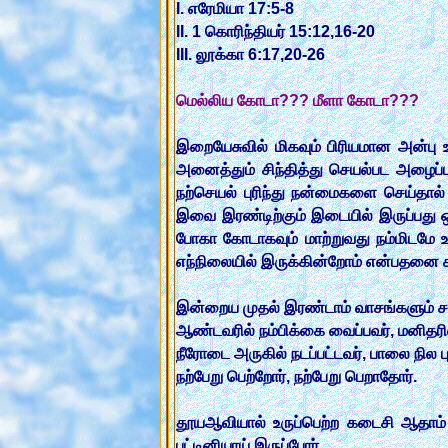
I. எரேமியா 17:5-8
II. 1 கொரிந்தியர் 15:12,16-20
III. லூக்கா 6:17,20-26
மெல்லிய கோடா??? மீளா கோடா???
இறையேசுவில் மிகவும் பிரியமான அன்பு
அனைத்தும் சிந்தித்து செயல்பட அழைப்
நற்செயல் புரிந்து நன்மைகளை செய்தால் ந
இவை இரண்டிற்கும் இடையில் இருப்பது 
போகா கோடாகவும் மாற்றுவது நம்மிடமே
எந்நிலையில் இருக்கின்றோம் என்பதனை க
இன்றைய முதல் இரண்டாம் வாசங்களும் சரி
ஆண்டவரில் நம்பிக்கை வைப்பவர், மனிதரில
நீரோடை அருகில் நடப்பட்டவர், பாலை நில பு
நற்பேறு பெற்றோர், நற்பேறு பெறாதோர்.
தூயஆவியால் உருப்பெற்ற கடைசி ஆதாம்
பட்டினியாய் இருப்போர்,