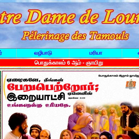
்
வழிபாடு
மரியா
பொதுக்காலம் 6 ஆம் - ஞாயிறு