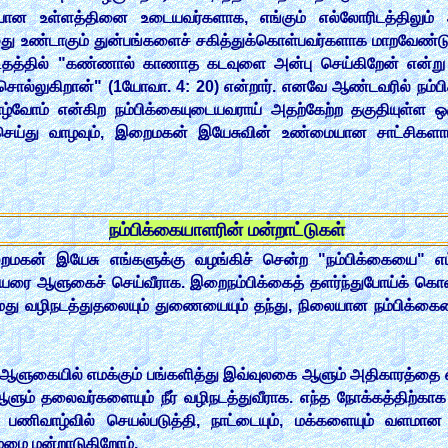
ையான உள்ளத்தினை உடையவர்களாக, எங்கும் எல்லோரிடத்திலும்
து உண்டாகும் துன்பங்களைச் சகித்துக்கொள்பவர்களாக மாறவேண்டுமெ
தத்தில் "கண்ணால் காணாத கடவுளை அன்பு செய்கிறேன் என்ற
லுகிறான்" (1யோவா. 4: 20) என்றார். எனவே ஆண்டவரில் நம்பிக்
வோம் என்கிற நம்பிக்கையுடையவராய் அதற்கேற்ற தகுதியுள்ள ஒரு 
ெய்து வாழவும், இறைமகன் இயேசுவின் உண்மையான சாட்சிகளாய் வ
நம்பிக்கையாளரின் மன்றாட்டுகள்
கன் இயேசு எங்களுக்கு வழங்கிச் சென்ற "நம்பிக்கையை" எம்மி
றவியரை ஆளுகைச் செய்வீராக. இறைநம்பிக்கைத் தளர்ந்துபோய்க் கொண்
மது வழிநடத்துதலையும் துணையையும் தந்து, நிலையான நம்பிக்கை
ு ஆளுகையில் எமக்கும் பங்களித்து இவ்வுலகை ஆளும் அதிகாரத்தை 
ம் தலைவர்களையும் நீர் வழிநடத்துவீராக. எந்த நோக்கத்திற்காக 
ிவாழ்வில் செயல்படுத்தி, நாட்டையும், மக்களையும் வளமான வாழ
்மை மன்றாடுகிறோம்.