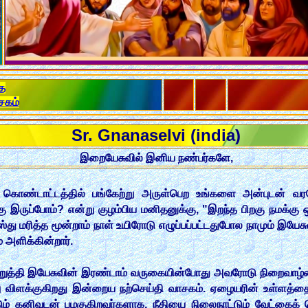
த
சகம்
Sr. Gnanaselvi (india)
இறையேசுவில் இனிய நண்பர்களே,
் கொண்டாட்டத்தில் பங்கேற்று அருள்பெற உங்களை அன்புடன் வரவ
ங்கு இருப்போம்? என்று குழம்பிய மனிதனுக்கு, "இறந்த பிறகு நமக்க
றிஸ்து மரித்த மூன்றாம் நாள் உயிரோடு எழுப்பப்பட்டதுபோல நாமும் இய
் அளிக்கின்றார்.
ிறுத்தி இயேசுவின் இரண்டாம் வருகையின்போது அவரோடு நிறைவாழ்
்று விளக்குகிறது இன்றைய நற்செய்தி வாசகம். ஏழையரின் உள்ளத
 கனிவுடன் பழகுகிறவர்களாக, நீதியை நிலைநாட்டும் வேட்கைக