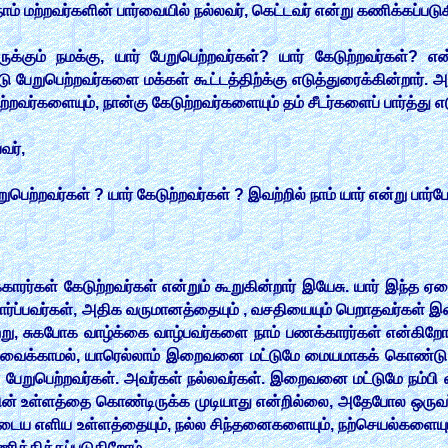
் மற்றவர்களின் பார்வையில் நல்லவர், கெட்டவர் என்று கணிக்கப்படு
க்கும் நமக்கு, யார் பேறுபெற்றவர்கள்? யார் கேடுற்றவர்கள்? என்
்டு பேறுபெற்றவர்களை மக்கள் கூட்டத்திற்க்கு எடுத்துரைக்கின்றார
றவர்களையும், நான்கு கேடுற்றவர்களையும் தம் சீடர்களைப் பார்த்து எட
வர்,
ேறுபெற்றவர்கள் ? யார் கேடுற்றவர்கள் ? இவற்றில் நாம் யார் என்று பார்ப
ாரர்கள் கேடுற்றவர்கள் என்றும் கூறுகின்றார் இயேசு. யார் இந்த ஏ
பார்ப்பவர்கள், அதிக வருமானத்தையும் , வசதியையும் பெறாதவர்கள்
, சுகபோக வாழ்க்கை வாழ்பவர்களை நாம் பணக்காரர்கள் என்கிறோம். 
ை வைக்காமல், யாரெல்லாம் இறைவனை மட்டுமே மையமாகக் கொண்டு வ
ேறுபெற்றவர்கள். அவர்கள் நல்லவர்கள். இறைவனை மட்டுமே நம்பி வ
ன் உள்ளத்தை கொண்டிருக்க முடியாது என்றில்லை, அதேபோல ஒருவர
ுடைய எளிய உள்ளத்தையும், நல்ல சிந்தனைகளையும், நற்செயல்களையும்
ணிக்கிக்கப்படுகிறோம்.