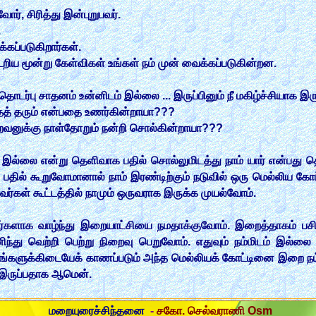
ோர், சிரித்து இன்புறுபவர்.
.
கப்படுகிறார்கள்.
றிய மூன்று கேள்விகள் உங்கள் நம் முன் வைக்கப்படுகின்றன.
்பு சாதனம் உன்னிடம் இல்லை ... இருப்பினும் நீ மகிழ்ச்சியாக இ
த் தரும் என்பதை உணர்கின்றாயா???
றைவனுக்கு நாள்தோறும் நன்றி சொல்கின்றாயா???
ம் இல்லை என்று தெளிவாக பதில் சொல்லுமிடத்து நாம் யார் என்பது 
து பதில் கூறுவோமானால் நாம் இரண்டிற்கும் நடுவில் ஒரு மெல்லிய க
ர்கள் கூட்டத்தில் நாமும் ஒருவராக இருக்க முயல்வோம்.
ாக வாழ்ந்து இறையாட்சியை நமதாக்குவோம். இறைத்தாகம் பசி 
து வெற்றி பெற்று நிறைவு பெறுவோம். எதுவும் நம்மிடம் இல்லை இ
ங்களுக்கிடையேக் காணப்படும் அந்த மெல்லியக் கோட்டினை இறை நம்
ம் இருப்பதாக ஆமென்.
மறையுரைச்சிந்தனை
-
சகோ. செல்வராணி Osm