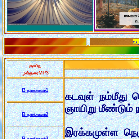
வர
ஞாயிறு
MP3
முன்னுரை
B
1
தவக்காலம்
கடவுள் நம்மீது
ஞாயிறு மீண்டும் 
B
2
தவக்காலம்
இரக்கமுள்ள நெஞ்
B
3
தவக்காலம்