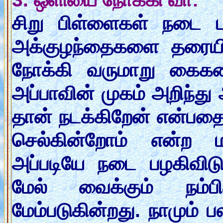
சிறு பிள்ளைகள் நடை பய
அக்குழந்தைகளை தரையில
நோக்கி வருமாறு கைகளை
அப்பாவின் முகம் அறிந்த
தான் நடக்கிறேன் என்பத
செல்கின்றோம் என்ற ம
அப்படியே நடை பழகிவிடு
மேல் வைக்கும் நம்ப
மேம்படுகின்றது. நாமும்