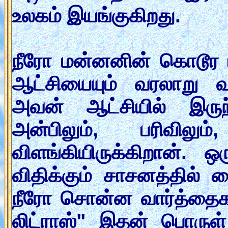
உலகம் இயங்குகிறது.
நீரோ மன்னனின் கொடூர 
ஆட்சியையும் வரலாறு வ
அவன் ஆட்சியில் இருந
அன்பிலும், பரிவிலும
விளங்கியிருக்கிறான்
விதிக்கும் சாசனத்தில்
நீரோ சொன்ன வார்த்தைகள்
லிட்ராஸ்" இதன் பொருள் 