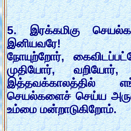
5. இரக்கமிகு செயல்க
இனியவரே!
நோயுற்றோர், கைவிடப்பட
முதியோர், வறியோர்,
இத்தவக்காலத்தில் 
செயல்களைச் செய்ய அரு
உம்மை மன்றாடுகிறோம்.