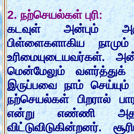
2. நற்செயல்கள் புரி:
கடவுள் அன்பும் அர
பிள்ளைகளாகிய நாமும் 
உரிமையுடையவர்கள். அன
மென்மேலும் வளர்த்து
இருப்பவை நாம் செய்யும்
நற்செயல்கள் பிறரால் பா
என்று எண்ணி அதன
விட்டுவிடுகின்றனர். சூ