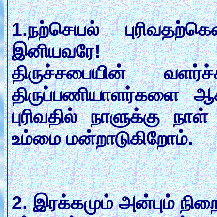
1.நற்செயல் புரிவதற்க
இனியவரே!
திருச்சபையின் வளர்ச்
திருப்பணியாளர்களை ஆசீ
புரிவதில் நாளுக்கு ந
உம்மை மன்றாடுகிறோம்.
2. இரக்கமும் அன்பும் ந