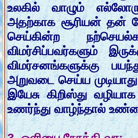
உலகில் வாழும் எல்லோரு
அதற்காக சூரியன் தன் 
செய்கின்ற நற்செயல
விமர்சிப்பவர்களும் இரு
விமர்சனங்களுக்கு பயந
அறுவடை செய்ய முடியாது.
இயேசு கிறிஸ்து வழியாக 
உணர்ந்து வாழ்ந்தால் உண்ம
3. ஒளியை நோக்கி வா: