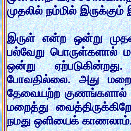
முதலில் நம்மில் இருக்கும
இருள் என்ற ஒன்று மு
பல்வேறு பொருள்களால் மற
ஒன்று ஏற்படுகின்றத
போவதில்லை. அது மறைக்க
தேவையற்ற குணங்களால் ப
மறைத்து வைத்திருக்கிறோ
நமது ஒளியைக் காணலாம்