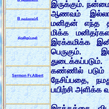
இருக்கும். நன்மை
ஆணவம் இல்லாத
B
4
தவக்காலம்
மனிதன் எந்த த
மிக்க மனிதர்க
திருநீற்றுப்புதன்
இரக்கமிக்க இனி
பெருகும். இ
துடைக்கப்படும்.
கண்ணில் படும்
Sermon Fr.Albert
நேசிப்பதை, நமத
பயிற்சி அளிக்க 
இரக்கத்தை வி