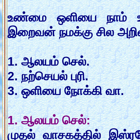
உண்மை ஒளியை நாம் 
இறைவன் நமக்கு சில அறி
1. ஆலயம் செல்.
2. நற்செயல் புரி.
3. ஒளியை நோக்கி வா.
1. ஆலயம் செல்:
முதல் வாசகத்தில் இஸ்ர