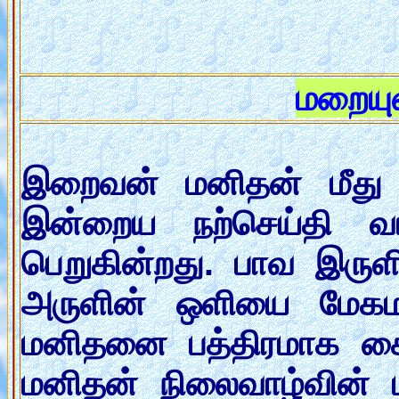
மறையு
இறைவன் மனிதன் மீது க
இன்றைய நற்செய்தி வ
பெறுகின்றது. பாவ இருள
அருளின் ஒளியை மேகமா
மனிதனை பத்திரமாக கைபி
மனிதன் நிலைவாழ்வின் 