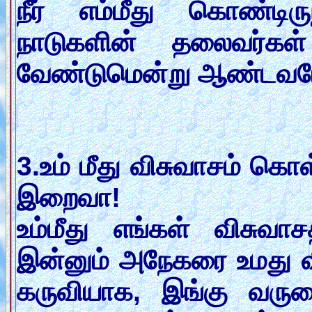
நீர் எம்மீது கொண்டிர
நாடுகளின் தலைவர்கள்
வேண்டுமென்று ஆண்டவரே 
3.உம் மீது விசுவாசம் க
இறைவா!
உம்மீது எங்கள் விசுவாச
இன்னும் அநேகரை உமது விச
கருவியாக, இங்கு வருக