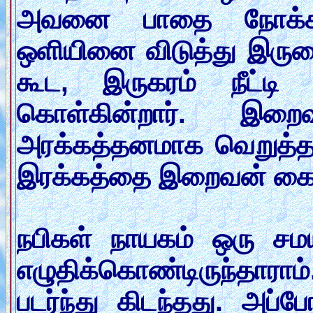
அவனை பாதை நோக்கி ப
ஒளியினை விடுத்து இருள
கூட, இருகரம் நீட்டி
கொள்கின்றார். இற
அரக்கத்தனமாக வெறுத்த 
இரக்கத்தை இறைவன் கைவ
நபிகள் நாயகம் ஒரு சமயம
எழுதிக்கொண்டிருந்தா
படர்ந்து கிடந்தது. அப