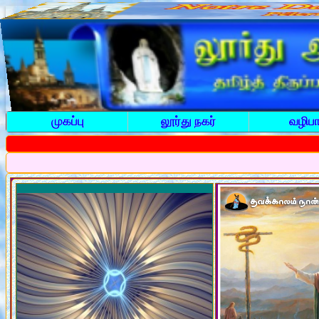
முகப்பு
லூர்து நகர்
வழிபா