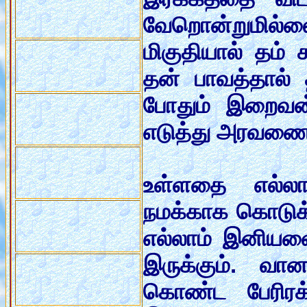
வேறொன்றுமில்
மிகுதியால் தம்
தன் பாவத்தால் 
போதும் இறைவன
எடுத்து அரவணைத
உள்ளதை எல்லா
நமக்காக கொடுக்க
எல்லாம் இனியவ
இருக்கும். வா
கொண்ட பேரிரக்