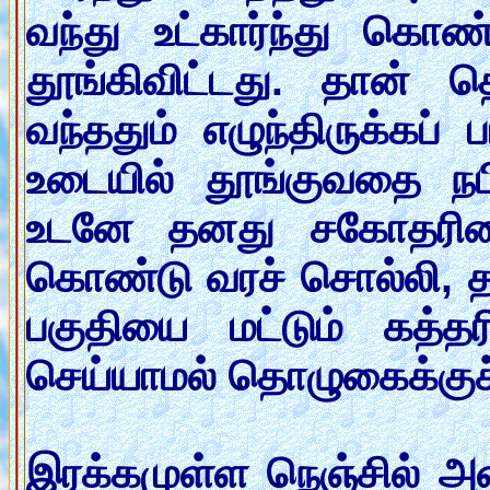
வந்து உட்கார்ந்து கொண
தூங்கிவிட்டது. தான்
வந்ததும் எழுந்திருக்கப
உடையில் தூங்குவதை ந
உடனே தனது சகோதரியை
கொண்டு வரச் சொல்லி, 
பகுதியை மட்டும் கத்த
செய்யாமல் தொழுகைக்குச்
இரக்கமுள்ள நெஞ்சில் அன்