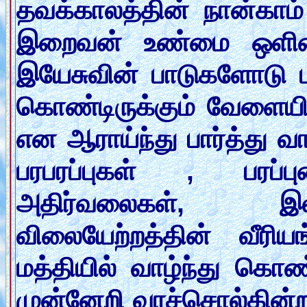
தவக்காலத்தின் நான்காம்
இறைவன் உண்மை ஒளியை
இயேசுவின் பாடுகளோடு ப
கொண்டிருக்கும் வேளைய
என ஆராய்ந்து பார்த்து வ
பரபரப்புகள் , பரப்
அதிர்வலைகள், இலவ
விலையேற்றத்தின் வீரி
மத்தியில் வாழ்ந்து கொண
முன்னேறி வரச்சொல்கின்