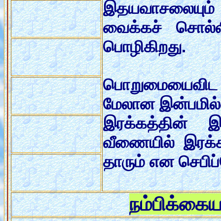
இதயவாசலையும் 
வைக்கச் சொல்ல
பொழிகிறது.
பொறுமையைவிட 
மேலான இன்பமில
இரக்கத்தின் 
வீணையில் இரக்
தாரும் என செபிப
நம்பிக்கைய