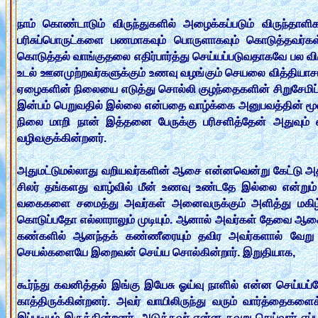
நாம் கொண்டாடும் விருந்துகளில் அழைக்கப்படும் விருந்தாள
பரிசுப்பொருட்களை பணமாகவும் பொருளாகவும் கொடுத்தவர்க
கொடுத்தல் வாங்குதலை எதிர்பார்த்து செய்யப்படுவதாகவே பல வி
உடல் ஊனமுற்றவர்களுக்கும் உணவு வழங்கும் செயலை வித்தியாசமாக 
ஏழைகளின் நிலையை எடுத்து சொல்லி குழந்தைகளின் சிறுசேமிப
இன்பம் பெறுவதில் இல்லை என்பதை வாழ்க்கை அனுபவத்தின் மூலம்
நிலை மாறி நான் இத்தனை பேருக்கு பரிசளித்தேன் அதுவும் என
வழிவகுக்கின்றனர்.
அதுமட்டுமல்லாது வறியவர்களின் ஆசை என்னவென்று கேட்டு அதனைப
சிலர் தங்களது வாழ்வில் மீன் உணவு உண்டதே இல்லை என்று
வகைகளை சமைத்து அவர்கள் அனைவருக்கும் அளித்து மகிழ்ந்தி
கொடுப்பதோ எல்லாராலும் முடியும். ஆனால் அவர்கள் தேவை ஆசை 
கண்களில் ஆனந்தக் கண்ணீரையும் தவிர அவர்களால் வேறு எ
செயல்களையே இறைவன் செய்ய சொல்கின்றார். இறுதியாக,
கூர்ந்து கவனித்தல் இங்கு இயேசு ஓய்வு நாளில் என்ன செய்யப
காத்திருக்கின்றனர். அவர் வாயிலிருந்து வரும் வார்த்தைக
இப்படியும் இருக்கின்றனர். அடுத்தவர் என்ன தவறு செய்வார் எ