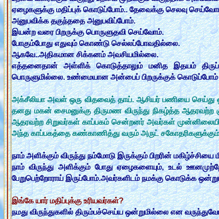
ஏழைகளுக்கு மதிப்புக் கொடுப்போம்.. தேவைக்கு செலவு செய்வோம
அனுபவிக்க தகுந்ததை அனுபவிப்போம்.
இயன்ற வரை பிறருக்கு பொருளுதவி செய்வோம்.
போகும்போது எதுவும் கொண்டு செல்லப்போவதில்லை.
ஆகவே..அதிகமான சிக்கனம் அவசியமில்லை.
எத்தனைதான் அள்ளிக் கொடுத்தாலும் மனித இதயம் திருப்
பொருளுமில்லை. உண்மையான அன்பைப் பிறருக்குக் கொடுப்போம் . 
அக்சீலியா அவள் ஒரு விதவைத் தாய். ஆசியர் பணியை செய்து ஒய
தனது மகன் சைமனுக்கு திருமண விருந்து நிகழ்த்த ஆதரவற்ற க
ஆதரவற்ற சிறுவர்கள் காப்பகம் சென்றனர் அவர்கள் முன்னிலையில்
அந்த காப்பகத்தை கண்காணித்து வரும் அருட் சகோதரிகளுக்கு
நாம் அளிக்கும் விருந்து நம்மோடு இருக்கும் பிறரின் மகிழ்ச்சியை 
நாம் விருந்து அளிக்கும் போது ஏழைகளையும், உடல் ஊனமுற்ற
பேறுபெற்றோராய் இருப்போம்.அவர்களிடம் நமக்கு கொடுக்க ஒன்று
இங்கே யார் மதிப்புக்கு உரியவர்கள்?
நமது விருந்துகளில் திரும்பச்செய்ய ஒன்றுமில்லை என வருந்துவோர