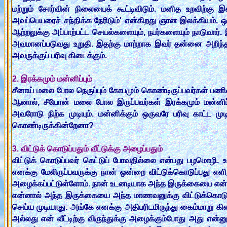
மற்றும் சோர்வின் நிலையைக் கூட்டிவிடும். மனித உறவிற்கு இ
அவப்பெயரைச் சந்திக்க நேரிடும்' என்கிறது ஞான இலக்கியம். ஒ
ஆற்றலுக்கு அப்பாற்பட்ட செயல்களையும், நபர்களையும் நாடுவார்
அவமானப்படுவது உறுதி. இதற்கு மாற்றாக இவர் தன்னை அறிந்த
அவருக்குப் பரிவு கிடைக்கும்.
2. இரக்கமும் மன்னிப்பும்
சீனாய் மலை போல நெருப்பும் கோபமும் கொண்டிருப்பவர்கள் பணிவாக
ஆனால், சீயோன் மலை போல இருப்பவர்கள் இரக்கமும் மன்னிப்ப
அவரோடு நிற்க முடியும். மன்னிக்கும் ஒருவரே பரிவு காட்ட முட
கொண்டிருக்கின்றேனா?
3. விட்டுக் கொடுப்பதும் வீட்டுக்கு அழைப்பதும்
விட்டுக் கொடுப்பவர் கெட்டுப் போவதில்லை என்பது பழமொழி. 
எனக்கு மேலிருப்பவருக்கு நான் ஒன்றை விட்டுக்கொடுப்பது எளி
அழைக்கப்பட்டுள்ளோம். நான் உடனடியாக அந்த இருக்கையை என் அத
என்னால் அந்த இருக்கையை அந்த மாணவனுக்கு விட்டுக்கொடுக்க
செய்ய முடியாது. அங்கே எனக்கு அதிபரிடமிருந்து கைம்மாறு கி
அல்லது என் வீட்டிற்கு விருந்துக்கு அழைக்கும்போது அது என