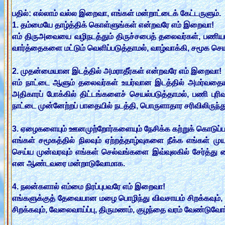
பதில்: எல்லாம் வல்ல இறைவா, எங்கள் மன்றாட்டைக் கேட்டருளும்.
1. தம்மையே தாழ்த்திக் கொள்ளுங்கள் என்றவரே எம் இறைவா!
எம் திருஅவையை வழிநடத்தும் திருச்சபைத் தலைவர்கள், பணிய
வார்த்தைகளை மட்டும் வெளிப்படுத்தாமல், வாழ்வாக்கி, சமூக
2. முதன்மையான இடத்தில் அமராதீர்கள் என்றவரே எம் இறைவா!
எம் நாட்டை ஆளும் தலைவர்கள் உயர்வான இடத்தில் அமர்வதையும் 
அதிகாரப் போக்கில் திட்டங்களைச் செயல்படுத்தாமல், பணி புரி
நாட்டை முன்னேற்றப் பாதையில் நடத்தி, பொருளாதார சரிவிலிருந
3. ஏழைகளையும் ஊனமுற்றோர்களையும் நேசிக்க கற்றுக் கொடுப்
எங்கள் சமூகத்தில் நிலவும் ஏற்றத்தாழ்வுகளை நீக்க எங்கள்
செய்ய முன்வரவும் எங்கள் செல்வங்களை இவ்வுலகில் சேர்த்த
என ஆண்டவரை மன்றாடுவோமாக.
4. நலன்களால் எம்மை நிரப்புபவரே எம் இறைவா!
எங்களுக்குத் தேவையான மழை பொழிந்து விவசாயம் சிறக்கவும், குட
சிறக்கவும், வேலைவாய்ப்பு, திருமணம், குழந்தை வரம் வேண்ட