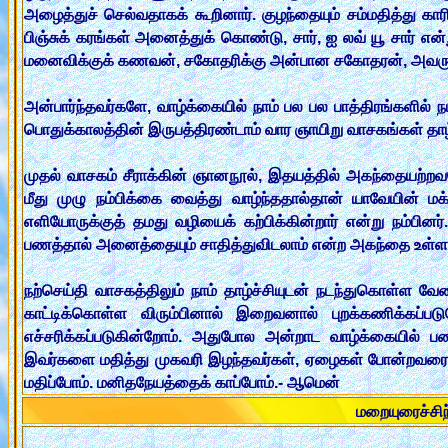
அழைத்துச் செல்வதாகக் கூறினார். குழந்தையும் சம்மதித்து கா
பிஞ்சுக் கரங்கள் அனைத்துக் கொண்டு, சார், ஐ லவ் யூ சார் எ
மனைவிக்குக் கணவன், சகோதரிக்கு அன்பான சகோதரன், அவரு
அன்பார்ந்தவர்களே, வாழ்க்கையில் நாம் பல பல பாத்திரங்களில் 
பொதுக்காலத்தின் இருபத்திரண்டாம் வார ஞாயிறு வாசகங்கள் தாழ
முதல் வாசகம் சீராக்கின் ஞானநூல், இதயத்தில் அகந்தையற
மீது முழு நம்பிக்கை வைத்து வாழ்ந்ததால்தான் யாவேயின் ம
எளியோருக்குத் தமது வழியைக் கற்பிக்கின்றார் என்று நம்ப
பணத்தால் அனைத்தையும் சாதித்துவிடலாம் என்ற அகந்தை உள்ளவர
நற்செய்தி வாசகத்திலும் நாம் தாழ்ச்சியுடன் நடந்துகொள்ள வே
காட்டிக்கொள்ள விரும்பினால் இறைவனால் புறக்கணிக்கப்ப
எச்சரிக்கப்படுகின்றோம். அதுபோல அன்றாட வாழ்க்கையில் பண
இவர்களை மதித்து முகவரி இழந்தவர்கள், ஏழைகள் போன்றவரை
மதிப்போம். மனிதநேயத்தைக் காப்போம்.- ஆமென்
மறையுரைச்ச