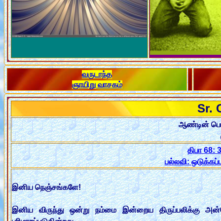
வருடாந்த
ஞாயிறு வாசகம்
Sr. 
ஆண்டின் பொத
திபா 68: 
பல்லவி: ஒடுக்கப்
இனிய நெஞ்சங்களே!
இனிய விருந்து ஒன்று நம்மை இன்றைய திருப்பலிக்கு அன்