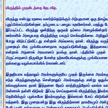
விருந்தில் முதலிடத்தை தேடாதே.
விருந்து என்பது உறவை வளர்த்தெடுக்கும் அற்புதமான ஒரு நிகழ்வு
புதுப்பிக்கப்படுகின்றன. நம்முடைய பழைய உறவினர்கள், மறந்து
இப்படிப்பட்ட விருந்து ஒன்றிற்கு ஒருவர் நம்மை அழைக்கின்ற
ஊர்களில் அழையாத விருந்திற்கு யாரும் செல்வதில்லை. அதிலும் 
போது விடுபட்டுவிட்டது என்றால் அவ்வளவு தான். விருந்து வரு
முறையும் மிக முக்கியமானதாக கருதப்படுகின்றது. இத்தகைய
என்றால் அதனால் அவமானம் நமக்கு தான். பந்தியில் முதல் 
அருட்சாதனம் திருவிழா போன்ற நற்காரியங்களுக்கு முக்கியமான
தங்களது வழக்கமாக்கிக் கொண்டனர்.
இறுதியாக வந்தாலும் அவர்களுக்குரிய முதல் இருக்கை அவர்களு
எந்த விருந்துகளுக்கு சென்றாலும் அவர்களுக்கு என்று ஒதுக
உங்களுக்காக தான் இத்தனை நேரம் காத்திருந்தோம் வாங்க வா
பின்னால் தள்ளி விடுவர் .இப்படி செய்வதனால் விருந்திற்கு இவ
தெரிவிக்கும் பழக்கமோ இவர்களுக்கு இல்லாமல் போய் விடுகின்
வந்தனர். இது முறையன்று இது விருந்திற்கான நாகரீகமும் அன்று
பேசி பழகி தங்களுடைய அன்பையும் உறவையும் ஆழப்படுத்திக