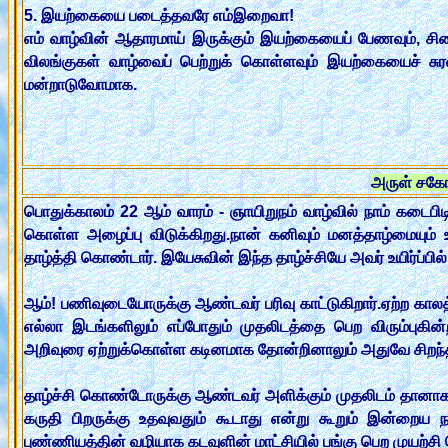
5. இயற்கையை படைத்தவரே எம்இறைவா!
எம் வாழ்வின் ஆதாரமாய் இருக்கும் இயற்கையைப் பேணவும், சிதை
விலங்குகள் வாழ்வைப் பெற்றுக் கொள்ளவும் இயற்கையைச் சுர
மன்றாடுவோமாக.
அருள் சகோத
பொதுக்காலம் 22 ஆம் வாரம் - ஞாயிறுநம் வாழ்வில் நாம் கடைபி
கொள்ள அழைப்பு விடுக்கிறது.நான் கனிவும் மனத்தாழ்மையு
தாழ்த்தி கொண்டார். இயேசுவின் இந்த தாழ்ச்சியே அவர் உயிர்ப்பில்
ஆம்! பணிவுடையோருக்கு ஆண்டவர் பரிவு காட்டுகிறார்.ஏற்ற கா
எல்லா இடங்களிலும் எப்போதும் முதலிடத்தை பெற விரும்புகி
அறிவுரை ஏற்றுக்கொள்ள கடினமாக தோன்றினாலும் அதுவே சிறந்
தாழ்ச்சி கொண்டோருக்கு ஆண்டவர் அளிக்கும் முதலிடம் தானாகவ
கருதி பிறருக்கு உதவுவதும் கூடாது என்று கூறும் இன்றைய நற
புண்ணியத்தின் வழியாக கடவுளின் மாட்சியில் பங்கு பெற முயற்ச