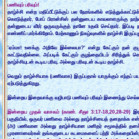
பணிவும் பரிவும்!
தாழ்ச்சி என்ற மதிப்பீட்டுக்குப் பல நேரங்களில் எடுத்துக்
கொடுத்தார், போப் பிரான்சிஸ் தன்னுடைய காவலாளருக்கு நாற
தன்னுடைய வீரர் ஒருவருக்குத் தானே உதவி செய்தார். இப்படி
எண்ணிப் பார்க்கிறோம். மேற்காணும் நிகழ்வுகளில் தாழ்ச்சி இருப
'ஏம்மா! உனக்கு அறிவே இல்லையா?' என்று கேட்கும் தன் க
காட்டுவதில்லை. அப்படிக் கேட்கும் குழந்தையிடம் சிரித்த
தாழ்ச்சியுடன் கூடிய பரிவு. அல்லது பரிவுடன் கூடிய தாழ்ச்சி.
வெறும் தாழ்ச்சியாக (பணிவாக) இருப்பதால் யாருக்கும் எந்தப் 
ஏற்படுத்துகிறது.
இன்றைய இறைவாக்கு வழிபாடு பணிவும் பரிவும் இணைந்து செல்ல
இன்றைய முதல் வாசகம் (காண். சீஞா 3:17-18,20,28-29)
இர
பகுதியில், ஒருவர் பணிவை அல்லது தாழ்ச்சியைத் தனதாக்க என்
(அ) பணிவான அல்லது தாழ்ச்சியான மனிதர் சமூகத்தில் தனக்கு
முரணானவர்கள் தங்களுடைய கடமைகளைப் பற்றி அக்கறையின்றி 