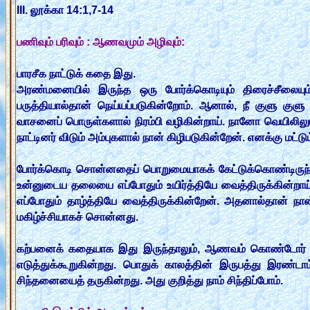
III. லூக்கா 14:1,7-14
பணிவும் பரிவும் : ஆணவமும் அழிவும்:
பாரசீக நாட்டுக் கதை இது.
அரண்மனையில் இருந்த ஒரு போர்க்கொடியும் திரைச்சீலையு
பருத்தியால்தான் நெய்யப்படுகின்றோம். ஆனால், நீ குளு குள
வாசனைப் பொருள்களால் நிரம்பி வழிகின்றாய். நானோ வெயிலிலும் 
நாட்டினர் விடும் அம்புகளால் நான் கிழிபடுகின்றேன். எனக்கு மட்
போர்க்கொடி சொன்னதைப் பொறுமையாகக் கேட்டுக்கொண்டிருந்த திர
உன்னுடைய தலையை எப்போதும் உயிர்த்தியே வைத்திருக்கின்றா
எப்போதும் தாழ்த்தியே வைத்திருக்கின்றேன். அதனால்தான் நா
மகிழ்ச்சியாகச் சொன்னது.
கற்பனைக் கதையாக இது இருந்தாலும், ஆணவம் கொண்டோர் அழ
எடுத்துக்கூறுகின்றது. பொதுக் காலத்தின் இருபத்து இரண்டா
சிந்தனையைத் தருகின்றது. அது குறித்து நாம் சிந்திப்போம்.