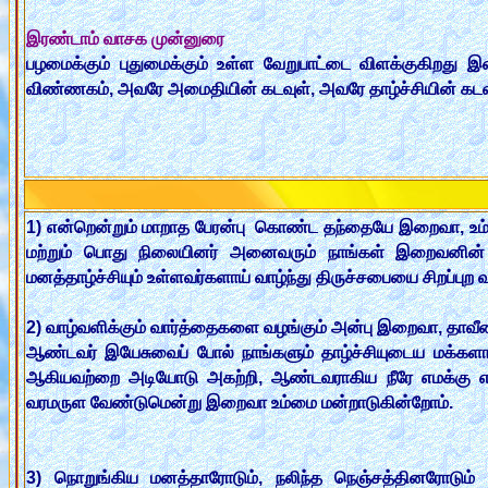
இரண்டாம் வாசக முன்னுரை
பழமைக்கும் புதுமைக்கும் உள்ள வேறுபாட்டை விளக்குகிறது
விண்ணகம், அவரே அமைதியின் கடவுள், அவரே தாழ்ச்சியின் கடவு
1) என்றென்றும் மாறாத பேரன்பு கொண்ட தந்தையே இறைவா, உம் தி
மற்றும் பொது நிலையினர் அனைவரும் நாங்கள் இறைவனின்
மனத்தாழ்ச்சியும் உள்ளவர்களாய் வாழ்ந்து திருச்சபையை சிறப்ப
2) வாழ்வளிக்கும் வார்த்தைகளை வழங்கும் அன்பு இறைவா, தாவீத
ஆண்டவர் இயேசுவைப் போல் நாங்களும் தாழ்ச்சியுடைய மக்களாக
ஆகியவற்றை அடியோடு அகற்றி, ஆண்டவராகிய நீரே எமக்கு எல்ல
வரமருள வேண்டுமென்று இறைவா உம்மை மன்றாடுகின்றோம்.
3) நொறுங்கிய மனத்தாரோடும், நலிந்த நெஞ்சத்தினரோடும் வ