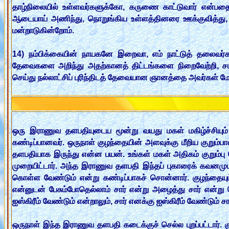
தாழ்நிலையில் உள்ளவர்களுக்கோ, கருணை காட்டுவார் என்பதை
ஆடையாய் அணிந்து, நொறுங்கிய உள்ளத்தினரை ஊக்குவித்து,
மன்றாடுகின்றோம்.
14) நம்பிக்கையின் நாயகனே இறைவா, எம் நாட்டுத் தலைவர
தேவைகளை அறிந்து அதற்கானத் திட்டங்களை நிறைவேற்றி, சமச்
செய்து நல்லாட்சிப் புரிந்திடத் தேவையான ஞானத்தை அவர்கள் 
ஒரு இராணுவ தளபதியுடைய மூன்று வயது மகள் மகிழ்ச்சியும் 
கண்டிப்பானவர். ஒருநாள் குழந்தையின் அளவுக்கு மீறிய குறும்
தளபதியாக இருந்து என்ன பயன். உங்கள் மகள் அதிகம் குறும்பு ச
முறையிட்டார். அந்த இராணுவ தளபதி இந்தப் புகாரைக் கவனமுட
கொள்ள வேண்டும் என்று கண்டிப்பாகச் சொன்னார். குழந்தைய
என்னுடன் பேசும்போதெல்லாம் சார் என்று அழைத்து சார் என்று சொ
ஐஸ்கிரீம் வேண்டும் என்றாலும், சார் எனக்கு ஐஸ்கிரீம் வேண்டும்
ஒருநாள் இந்த இராணுவ தளபதி கடைக்குச் செல்ல புறப்பட்டார். குழ