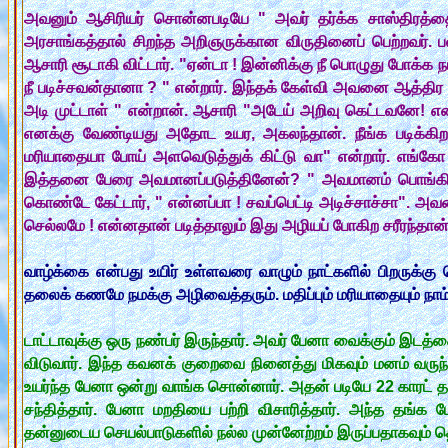
அவனும் ஆசிரியர் சொன்னபடியே " அவர் தர்க்க சாஸ்திரத்தை 
அரசாங்கத்தால் சிறந்த அறிஞருக்கான விருதினைப் பெற்றவர். 
ஆசாரி சூடாகி விட்டார். "ஏன்டா ! இன்னிக்கு நீ பொழுது போ
நீ படிச்சவன்தானா ? " என்றார். இந்தக் கேள்வி அவனை ஆத்திர 
அடி முட்டாள் " என்றான். ஆசாரி "அடேய் அறிவு கெட்டவனே! என்
எனக்கு வேண்டியது அதோட உயர, அகலந்தான். நீங்க படிக்கிற பட
மரியாதையா போய் அளவெடுத்துக் கிட்டு வா" என்றார். எங்க
இத்தனை பேரை அவமானப்படுத்தினேன்? " அவமானம் பொங்கியது .
கொண்டே கேட்டார், " என்னப்பா ! சவப்பெட்டி அடிச்சாச்சா". அ
செல்லமே ! என்னதான் படித்தாலும் இது அழியப் போகிற சரீரந்த
வாழ்க்கை என்பது உயிர் உள்ளவரை வாழும் நாட்களில் பிறருக்
தலைக் கணமே நமக்கு அழிவைத்தரும். மதிப்பும் மரியாதையும் ந
டாட்டாவுக்கு ஒரு நண்பர் இருந்தார். அவர் பேனா வைக்கும் இட
விடுவார். இந்த கவனக் குறைவை நினைத்து மிகவும் மனம் வருந
உயர்ந்த பேனா ஒன்று வாங்க சொன்னார். அதன் படியே 22 காரட் த
சந்தித்தார். பேனா மறதியை பற்றி விசாரித்தார். அந்த தங
தன்னுடைய செயல்பாடுகளில் நல்ல முன்னேற்றம் இருப்பதாகவும் தெ