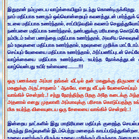
இதுதான் நம்முடைய வாழ்க்கையிலும் நடந்து கொண்டிருக்கிறது.
நாம் மதிப்பாக உணரும் ஒவ்வொன்றையும் கவனத்துடன் பார்த்துக்
உடலை மதிப்பாக உணர்ந்தால், சாப்பிடுவதில் கவனம் செலுத்துவோம
நண்பனை மதிப்பாக உணர்ந்தால், நண்பனுக்கு மரியாதை கொடுப்ப
நம்மிடம் உள்ள பணத்தை மதிப்பாக உணர்ந்தால், அவசிய செலவுகள் 
நம் உறவுகளை மதிப்பாக உணர்ந்தால், உறவுகளை முறிக்க மாட்டோம்
செய்யும் வேலையை மதிப்பாக உணர்ந்தால், அர்ப்பணிப்புடன் செய்வ
வாழ்க்கையை மதிப்பாக உணர்ந்தால், உயர்ந்த நோக்கத்துடன் 
வாழ்வென்பது உயிர் உள்ளவரை.........!!!
ஒரு பணக்கார அம்மா தங்கள் வீட்டில் தன் மகனுக்கு திருமண விர
மகனுக்கு அருட்சாதனம் ' ஆகவே, எனது வீட்டில் வேலைசெய்யு
வாங்கிச் சென்றார்..! சற்று நேரத்திற்கு பிறகு அதே கடைக்கு அ
அதனால் எனது முதலாளி அம்மாவுக்கு பரிசாக கொடுப்பதற்கு உங்
மிக உயர்ந்த விலையுடைய ஒரு சேலையை வாங்கிச் சென்றார்..!
இன்றைய நாட்களில் இது மாதிரியான மதிப்புக் குறைந்த செயல்பா
விருந்து நிகழ்வுகளில் இடம்பெற்று மனதைக் காயப்படுத்துகின்றன
உறவை வளர்க்கும் விருந்து உறவை முறிக்கும் விருந்தாக அமையா