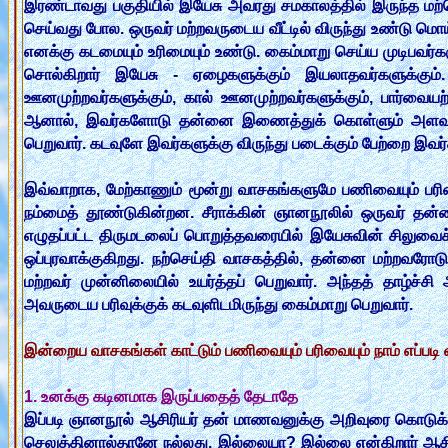
இரண்டாவது பகுதியில் இயேசு அவரது சமகாலத்தில் இருந்த மற்றொ
செய்வது போல. ஒருவர் மற்றவருடைய வீட்டில் விருந்து உண்டு மொ
எனக்கு கடமையும் உரிமையும் உண்டு. கைம்மாறு செய்ய முடிபவர்
சொல்கிறார் இயேசு - ஏழைகளுக்கும் இயலாதவர்களுக்கும்.
ஊனமுற்றவர்களுக்கும், கால் ஊனமுற்றவர்களுக்கும், பார்வையற்
ஆனால், இவர்களோடு தன்னை இணைத்துக் கொள்ளும் அளவுக்கு
பெறுவார். கடவுளே இவர்களுக்கு விருந்து படைக்கும் பேற்றை இவர்
இவ்வாறாக, மேற்காணும் மூன்று வாசகங்களுமே பணிவையும்
நம்மைத் தூண்டுகின்றன. சீராக்கின் ஞானநூலில் ஒருவர் தன்னைப
எழுதப்பட்ட திருமடலைப் பொறுத்தவரையில் இயேசுவின் சிலுவை
ஒப்புரவாக்குகிறது. நற்செய்தி வாசகத்தில், தன்னை மற்றவர
மற்றவர் முன்னிலையில் உயர்த்தப் பெறுவார். அந்தத் தாழ்ச
அவருடைய பரிவுக்குக் கடவுளிடமிருந்து கைம்மாறு பெறுவார்.
இன்றைய வாசகங்கள் காட்டும் பணிவையும் பரிவையும் நாம் எப்படி
1. உனக்கு கடினமாக இருப்பதைத் தேடாதே
இப்படி ஞானநூல் ஆசிரியர் தன் மாணவனுக்கு அறிவுரை கொடுக்க
செலுத்தினால்தானே நல்லது. இல்லையா? இல்லை என்கிறார் ஆசிர