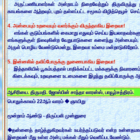
அருட்பணியாளர்கள் அன்றாடம் நிறைவேற்றும் திருவிருந்த
காயங்களை ஆற்றவும், புறம் தள்ளப்பட்ட சமூகம் விழித்தெழச் 
4. அன்பையும் உறவையும் வளர்க்கும் விருந்தாகிய இறைவா!
எங்கள் குடும்பங்களில் கைமாறு எதுவும் செய்ய இயலாதவர்களுக்கும்
எங்களுக்குள் நிலவுகின்ற வேறுபாடுகளை களைந்து அன்பையும், உற
அருள் பொழிய வேண்டுமென்று, இறைவா உம்மை மன்றாடுகிறோம்.
5. இன்னலில் தவிப்போருக்கு துணையாகிய இறைவா!
இத்தாலியில் பூகம்பத்தால் பாதிக்கப்பட்ட மக்களுக்கு நிவாரணம
கிடைக்கவும், உறவுகளை உடமைகளை இழந்து தவிப்போருக்கு ஆற
ஆச
ிரியை. திருமதி. ஜோஸ்பின் சாந்தா லாரன்ஸ், பாவூர்சத்திரம்.
பொதுக்காலம் 22ஆம் வாரம் � ஞாயிறு
மூன்றாம் ஆண்டு - திருப்பலி முன்னுரை
�தன்னைத் தாழ்த்துகிறவர்கள் உயர்த்தப்படுவர் என்ற உன்னதம
இறைவன் மீது உள்ள அன்பு மக்கள் மீதும் வெளிப்படவேண்டும்.