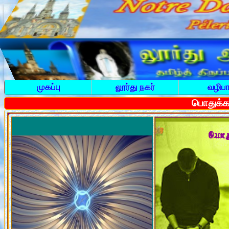
முகப்பு
லூர்து நகர்
வழிபா
பொதுக்கா