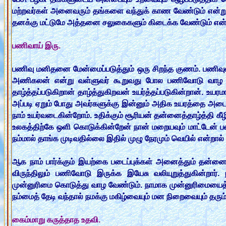
மற்றவர்கள் அனைவரும் தங்களை வந்துக் காண வேண்டும் என்று 
தனக்கு மட்டுமே அத்தனை சலுகைகளும் கிடைக்க வேண்டும் என்ற
பணிவாய் இரு.
பணிவு மனிதனை மேன்மைப்படுத்தும் ஒரு சிறந்த குணம். பணி
அணிகலன் என்று வள்ளுவர் கூறுவது போல பணிவோடு வாழ இய
தாழ்த்தப்படுகிறான் தாழ்த்துகிறவன் உயர்த்தப்படுகின்றான். உய
அப்படி ஏறும் போது அவர்களுக்கு இன்னும் அதிக உயரத்தை அடை
நாம் உயர்வடைகின்றோம். உதிக்கும் சூரியன் தன்னைத்தாழ்த்தி கீழ
உலகத்திற்கே ஒளி கொடுக்கின்றேன் நான் மறையவும் மாட்டேன் 
நம்மால் தாங்க முடிவதில்லை இதில் முழு நேரமும் வெயில் என்றால் பாத
ஆக நாம் பார்க்கும் இயற்கை படைப்புக்கள் அனைத்தும் தன்ன
விருந்திலும் பணிவோடு இருக்க இயேசு வலியுறுத்துகின்றார்.
முன்னுரிமை கொடுத்து வாழ வேண்டும். நாமாக முன்னுரிமையைத
நம்மைத் தேடி வந்தால் நமக்கு மகிழ்வையும் மன நிறைவையும் தரும்
கைம்மாறு கருத்தாத உதவி.