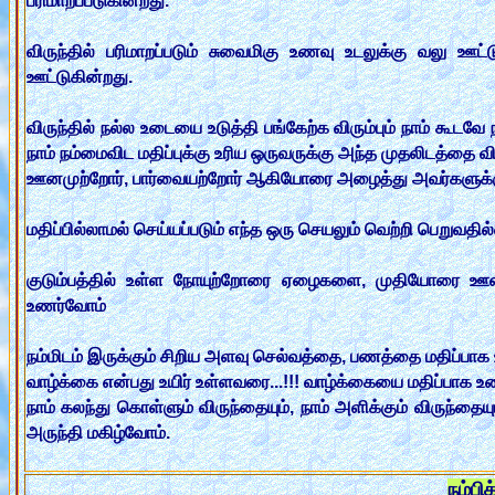
பரிமாறப்படுகின்றது.
விருந்தில் பரிமாறப்படும் சுவைமிகு உணவு உடலுக்கு வலு ஊட்ட
ஊட்டுகின்றது.
விருந்தில் நல்ல உடையை உடுத்தி பங்கேற்க விரும்பும் நாம் கூடவே ந
நாம் நம்மைவிட மதிப்புக்கு உரிய ஒருவருக்கு அந்த முதலிடத்தை வி
ஊனமுற்றோர், பார்வையற்றோர் ஆகியோரை அழைத்து அவர்களுக்கும்
மதிப்பில்லாமல் செய்யப்படும் எந்த ஒரு செயலும் வெற்றி பெறு
குடும்பத்தில் உள்ள நோயுற்றோரை ஏழைகளை, முதியோரை ஊன
உணர்வோம்
நம்மிடம் இருக்கும் சிறிய அளவு செல்வத்தை, பணத்தை மதிப்பாக
வாழ்க்கை என்பது உயிர் உள்ளவரை...!!! வாழ்க்கையை மதிப்பாக உண
நாம் கலந்து கொள்ளும் விருந்தையும், நாம் அளிக்கும் விருந்தையும
அருந்தி மகிழ்வோம்.
நம்பி