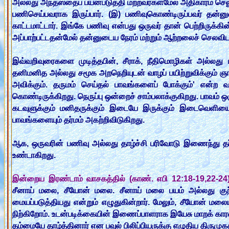
அல்லது அந்தஸ்தைப் பயன்படுத்தி மற்றவர்கள்மேல் அதிகாரம் செ
பணிசெய்பவராக இருப்பார். (இ) பணிவுகொண்டிருப்பவர் தன்னுட
காட்டமாட்டார். இங்கே பணிவு என்பது ஒருவர் தான் பெற்றிருக்க
அப்பாற்பட்டதன்மேல் தன்னுடைய நேரம் மற்றும் ஆற்றலைச் செலவிடா
இவ்வறிவுரைகளை முடித்தபின், சீராக், நீதிமொழிகள் அல்லது
தனிமனித அல்லது சமூக அறநெறியுடன் வாழப் பயிற்றுவிக்கும் ஞானத்
அவிக்கும். தருமம் செய்தல் பாவங்களைப் போக்கும்' என்ற
கொண்டிருக்கிறது. நெருப்பு ஒன்றைச் சாம்பலாக்குகிறது. பாவம் 
கடவுளுக்கும் மனிதருக்கும் இடையே இருக்கும் இடைவெளியை
பாவங்களையும் தர்மம் அகற்றிவிடுகிறது.
ஆக, ஒருவரின் பணிவு அல்லது தாழ்ச்சி பரிவோடு இணைந்து தர்ம
உண்டாகிறது.
இன்றைய இரண்டாம் வாசகத்தில் (காண். எபி 12:18-19,22-24)
சீனாய் மலை, சீயோன் மலை. சீனாய் மலை பயம் அல்லது குற
மையப்படுத்தியது என்றும் எழுதுகின்றார். மேலும், சீயோன் 
நிற்கிறோம். உடன்படிக்கையின் இணைப்பாளராக இயேசு மாறக் 
தம்மையே தாழ்த்தினார் என பவுல் பிலிப்பியருக்கு எழுதிய திருமுக