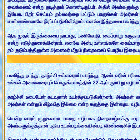
வைக்கலாம் என்று துடித்துக் கொண்டிருப்பர். அதில் அவர்களுக்
இயேசு. பிறர் செய்யும் நல்லவற்றை மட்டும் பாருங்கள் அவர்கள்
எண்ணங்களாலே நிரப்பப்படுகின்றோம். எனவே இத்தகைய கூர்ந்து 
ஆக முதல் இருக்கையை நாடாது, பணிவோடு, கைம்மாறு கருதாமல், 
என்று எடுத்துரைக்கின்றார். எனவே அன்பு உள்ளங்களே கைம்மாறு
நம் குடும்பத்திலுள்ள அனைவர் மீதும் நிறைவாகப் பொழிய இறை
பணிந்து நடந்து, தாழ்ச்சி உள்ளவராய் வாழ்ந்து, ஆண்டவரின் பர
உங்கள் அனைவரையும் பொதுக்காலத்தின் 22-ஆம் ஞாயிறு வழிபாட்ட
தாழ்ச்சி உடையோர் கடவுளால் உயர்த்தப்படுகின்றனர். அவர்கள
அவர்கள் என்றும் வீழ்வதே இல்லை என்ற கருத்தை இன்றைய வழ
சென்ற வாரம் குறுகலான பாதை வழியாக நிறைவாழ்வுக்கு வர அழ
அவர்களுக்குத்தான் புதிய உடன்படிக்கையின்படி விண்ணரசில் இட