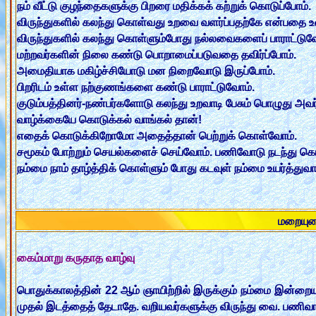
நம் வீட்டு குழந்தைகளுக்கு பிறரை மதிக்கக் கற்றுக் கொடுப்போம்.
விருந்துகளில் கலந்து கொள்வது உறவை வளர்ப்பதற்கே என்பதை உ
விருந்துகளில் கலந்து கொள்ளும்போது நல்லவைகளைப் பாராட்டுவ
மற்றவர்களின் நிலை கண்டு பொறாமைப்படுவதை தவிர்ப்போம்.
அமைதியாக மகிழ்ச்சியோடு மன நிறைவோடு இருப்போம்.
பிறரிடம் உள்ள நற்குணங்களை கண்டு பாராட்டுவோம்.
குடும்பத்தினர்-நண்பர்களோடு கலந்து உறவாடி பேசும் பொழுது அவர
வாழ்க்கையே கொடுக்கல் வாங்கல் தான்!
எதைக் கொடுக்கிறோமோ அதைத்தான் பெற்றுக் கொள்வோம்.
சமூகம் போற்றும் செயல்களைச் செய்வோம். பணிவோடு நடந்து க
நம்மை நாம் தாழ்த்திக் கொள்ளும் போது கடவுள் நம்மை உயர்த்துவார
மறையுர
கைம்மாறு கருதாத வாழ்வு
பொதுக்காலத்தின் 22 ஆம் ஞாயிற்றில் இருக்கும் நம்மை இன்றைய
முதல் இடத்தைத் தேடாதே. வறியவர்களுக்கு விருந்து வை. பணிவா