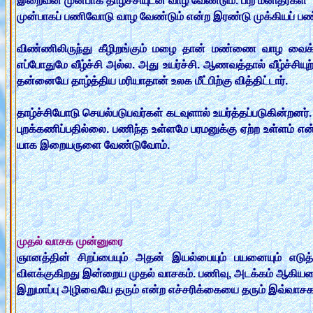
இறைவன் முன்பாக தாழ்ச்சியுடன் வாழ வேண்டும். பிற மனிதர்கள்
முன்பாகப் பணிவோடு வாழ வேண்டும் என்ற இரண்டு முக்கியப் ப
விண்ணிலிருந்து கீழிறங்கும் மழை தான் மண்ணை வாழ வைக்கிற
எப்போதுமே வீழ்ச்சி அல்ல. அது உயர்ச்சி. ஆணவத்தால் வீழ்ச்ச
தன்னையே தாழ்த்திய மரியாதான் உலக மீட்பிற்கு வித்திட்டார்.
தாழ்ச்சியோடு செயல்படுபவர்கள் கடவுளால் உயர்த்தப்படுகின்றனர்
புறக்கணிப்பதில்லை. பணிந்த உள்ளமே பரமனுக்கு ஏற்ற உள்ளம் என்
யாக இறையருளை வேண்டுவோம்.
முதல் வாசக முன்னுரை
ஞானத்தின் சிறப்பையும் அதன் இயல்பையும் பயனையும் எட
விளக்குகிறது இன்றைய முதல் வாசகம். பணிவு, அடக்கம் ஆகியவ
இறுமாப்பு அழிவையே தரும் என்ற எச்சரிக்கையை தரும் இவ்வாச