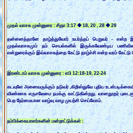
முதல் வாசக முன்னுரை : சீஞா 3:17 � 18, 20 , 28 � 29
தன்னைத்தானே தாழ்த்துவோர் உயர்த்தப் பெறுவர் - என்ற இய
முதல்வாசகமும் நம் செயல்களில் இருக்கவேண்டிய பணிவின
என்றுரைக்கும் இவ்வாசகத்தை கேட்டு தாழ்ச்சி என்ற வரம் கேட்டு 
இரண்டாம் வாசக முன்னுரை : எபி 12:18-19, 22-24
கடவுளே அனைவருக்கும் நடுவர் ,கிறிஸ்துவே புதிய உடன்படிக்கை
விண்ணக எருசலேமை நமக்கு காட்டுகின்றது. வானதூதர் புடைசூழ க
பெற நேர்மையான வாழ்வு வாழ முயற்சி செய்வோம்.
நம்பிக்கையாளர்களின் மன்றாட்டுக்கள் :