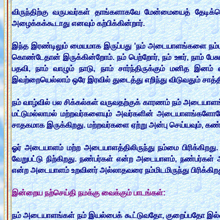
விருந்திற்கு வருபவர்கள் தாங்களாகவே மேன்மையைத் தேடிக்
அழைக்கக்கூடாது எனவும் கற்பிக்கின்றார்.
இந்த இரண்டிலும் மையமாக இருப்பது 'நம் அடையாளங்களை நம்மால
கொண்டேதான் இருக்கின்றோம். நம் பெற்றோர், நம் ஊர், நாம் பேசும் ம
பதவி, நாம் வாழும் நாடு, நாம் சார்ந்திருக்கும் மனித 
இவற்றையெல்லாம் ஒரே இரவில் துடைத்து எறிந்து விடுவதும் சாத்
நம் வாழ்வில் பல சிக்கல்கள் வருவதற்குக் காரணம் நம் அடை
மட்டுமல்லாமல் மற்றவர்களையும் அவர்களின் அடையாளங்களோடே
சாதகமாக இருக்கிறது. மற்றவர்களை ஏற்று அன்பு செய்யவும், க
ஓர் அடையாளம் மற்ற அடையாளத்திலிருந்து நம்மை பிரிக்கிற
வேறுபட்டு நிற்கிறது. நண்பர்கள் என்ற அடையாளம், நண்பர்கள் 
என்ற அடையாளம் உறவினர் அல்லாதவரை நம்மிடமிருந்து பிரிக்கிற
இன்றைய நற்செய்தி நமக்கு வைக்கும் பாடங்கள்:
நம் அடையாளங்கள் நம் இயல்பைக் கூட்டுவதோ, குறைப்பதோ இல்லை