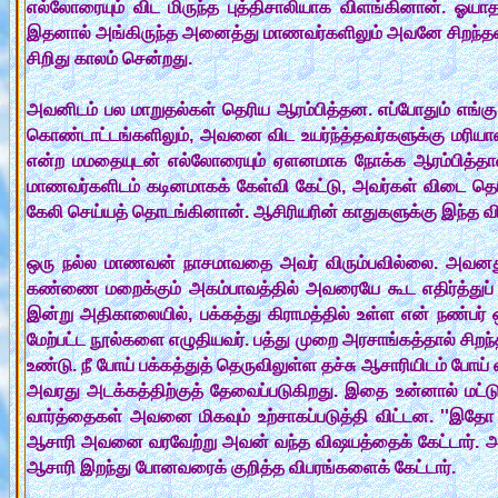
எல்லோரையும் விட மிருந்த புத்திசாலியாக விளங்கினான். ஓய
இதனால் அங்கிருந்த அனைத்து மாணவர்களிலும் அவனே சிறந்தவனாக
சிறிது காலம் சென்றது.
அவனிடம் பல மாறுதல்கள் தெரிய ஆரம்பித்தன. எப்போதும் எங்கு 
கொண்டாட்டங்களிலும், அவனை விட உயர்ந்த்தவர்களுக்கு மரியா
என்ற மமதையுடன் எல்லோரையும் ஏளனமாக நோக்க ஆரம்பித்தான்
மாணவர்களிடம் கடினமாகக் கேள்வி கேட்டு, அவர்கள் விடை தெரி
கேலி செய்யத் தொடங்கினான். ஆசிரியரின் காதுகளுக்கு இந்த வி
ஒரு நல்ல மாணவன் நாசமாவதை அவர் விரும்பவில்லை. அவனது
கண்ணை மறைக்கும் அகம்பாவத்தில் அவரையே கூட எதிர்த்துப்
இன்று அதிகாலையில், பக்கத்து கிராமத்தில் உள்ள என் நண்பர் ஒர
மேற்பட்ட நூல்களை எழுதியவர். பத்து முறை அரசாங்கத்தால் சிற
உண்டு. நீ போய் பக்கத்துத் தெருவிலுள்ள தச்சு ஆசாரியிடம் போ
அவரது அடக்கத்திற்குத் தேவைப்படுகிறது. இதை உன்னால் மட்ட
வார்த்தைகள் அவனை மிகவும் உற்சாகப்படுத்தி விட்டன. ''இதோ உ
ஆசாரி அவனை வரவேற்று அவன் வந்த விஷயத்தைக் கேட்டார். அ
ஆசாரி இறந்து போனவரைக் குறித்த விபரங்களைக் கேட்டார்.