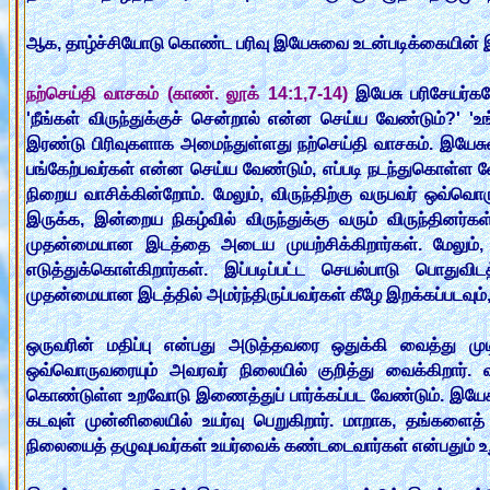
ஆக, தாழ்ச்சியோடு கொண்ட பரிவு இயேசுவை உடன்படிக்கையின் 
நற்செய்தி வாசகம் (காண். லூக் 14:1,7-14)
இயேசு பரிசேயர்கள
'நீங்கள் விருந்துக்குச் சென்றால் என்ன செய்ய வேண்டும்?' 
இரண்டு பிரிவுகளாக அமைந்துள்ளது நற்செய்தி வாசகம். இயேசுவின
பங்கேற்பவர்கள் என்ன செய்ய வேண்டும், எப்படி நடந்துகொள்
நிறைய வாசிக்கின்றோம். மேலும், விருந்திற்கு வருபவர் ஒவ்வொ
இருக்க, இன்றைய நிகழ்வில் விருந்துக்கு வரும் விருந்தினர்கள
முதன்மையான இடத்தை அடைய முயற்சிக்கிறார்கள். மேலும்,
எடுத்துக்கொள்கிறார்கள். இப்படிப்பட்ட செயல்பாடு பொதுவி
முதன்மையான இடத்தில் அமர்ந்திருப்பவர்கள் கீழே இறக்கப்படவும், ம
ஒருவரின் மதிப்பு என்பது அடுத்தவரை ஒதுக்கி வைத்து முடி
ஒவ்வொருவரையும் அவரவர் நிலையில் குறித்து வைக்கிறார். 
கொண்டுள்ள உறவோடு இணைத்துப் பார்க்கப்பட வேண்டும். இயேச
கடவுள் முன்னிலையில் உயர்வு பெறுகிறார். மாறாக, தங்களைத் 
நிலையைத் தழுவுபவர்கள் உயர்வைக் கண்டடைவார்கள் என்பதும் உற