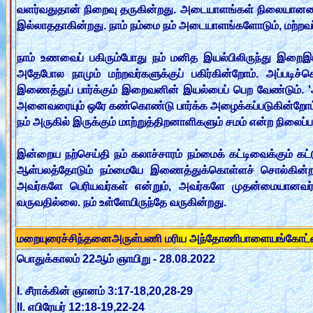
வளர்வதுதான் நிறைவு தருகின்றது. அடையாளங்கள் நிலையானவை அ
இல்லாததாகின்றது. நாம் நம்மை நம் அடையாளங்களோடும், மற்ற
நாம் உணவைப் பகிரும்போது நம் மனித இயல்பிலிருந்து இறைஇய
அதேபோல நாமும் மற்றவர்களுக்குப் பகிர்கின்றோம். அப்படிச்
இணைத்துப் பார்க்கும் இறைவனின் இயல்பைப் பெற வேண்டும். 'அவ
அனைவரையும் ஒரே கண்கொண்டு பார்க்க அழைக்கப்படுகின்றோம். நம்
நம் அருகில் இருக்கும் மாற்றுத்திறனாளிகளும் சமம் என்ற நிலைப்
இன்றைய நற்செய்தி நம் கலாச்சாரம் நம்மைக் கட்டிவைக்கும் கட
ஆள்பலத்தோடும் நம்மையே இணைத்துக்கொள்ளச் சொல்கின்றது
அவர்களே பெரியவர்கள் என்றும், அவர்களே முதன்மையானவர்கள் எ
வருவதில்லை. நம் உள்ளேயிருந்தே வருகின்றது.
மறையுரைச்சிந்தனைஅருள்பணி மரிய அந்தோணிபாளையங்கோட
பொதுக்காலம் 22ஆம் ஞாயிறு - 28.08.2022
I. சீராக்கின் ஞானம் 3:17-18,20,28-29
II. எபிரேயர் 12:18-19,22-24