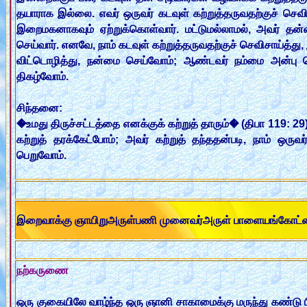
தயாராக இல்லை. எவர் ஒருவர் கடவுள் கற்றுத்தருவதற்குச் செ
இறைமகனாகவும் ஏற்றுக்கொள்வார். மட்டுமல்லாமல், அவர் தன்
செய்வார். எனவே, நாம் கடவுள் கற்றுத்தருவதற்குச் செவிசாய்த்
விட்டொழித்து, நன்மை செய்வோம்; ஆண்டவர் நம்மை அன்பு செ
திகழ்வோம்.
சிந்தனை:
�உமது திருச்சட்டத்தை எனக்குக் கற்றுத் தாரும்� (திபா 119: 29)
கற்றுத் தரக்கேட்போம்; அவர் கற்றுத் தந்ததன்படி, நாம் 
பெறுவோம்.
இறைவாக்கு ஞாயிறுஅருள்பணி முனைவர்அருள் பாளையங்கோட்
நற்கருணை
ஒரு குகையிலே வாழ்ந்த ஒரு ஞானி சாகாமைக்கு மருந்து கண்டு பிடித்