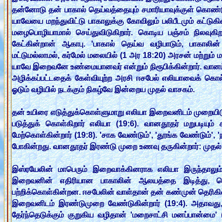
தன்னோடு தன் பாகால் தெய்வத்தையும் சமாரியாவுக்குள் கொண்ட
யாவேயை மறந்துவிட்டு பாகாலுக்கு கோவிலும் பலிபீடமும் கட்
மழைபொழியாமால் செய்துவிடுகிறார். கொடிய பஞ்சம் நிலவுக
கேட்கின்றான் ஆகாபு. 'பாகால் தெய்வ வழிபாடும், பாகாலி
மட்டுமல்லாமல், கர்மேல் மலையில் (1 அர 18:20) அரசன் மற்றும் 
யாவே இறைவனே உண்மையானவர் என்றும் நிரூபிக்கின்றார். வானம் 
அழிக்கப்பட்டதைக் கேள்வியுற்ற அரசி ஈசபேல் எலியாவைக் கொல்லத
ஓடும் வழியில் நடக்கும் நிகழ்வே இன்றைய முதல் வாசகம்.
தன் உயிரை எடுத்துக்கொள்ளுமாறு எலியா இறைவனிடம் முறையிடுகின்
படுத்துக் கொள்கிறார் எலியா (19:6). வானதூதர் மறுபடியும்
மேற்கொள்கின்றார் (19:8). 'சாக வேண்டும்', 'தூங்க வேண்டும்', 
போகின்றது. வானதூதர் இரண்டு முறை உணவு தருகின்றார்: முதல்
இஸ்ரயேலின் மாபெரும் இறைவாக்கினராக எலியா இருந்தாலும்
இறைவனின் எதிரியான பாகாலின் ஆலயத்தை இடித்து, பொய
பற்றிக்கொள்கின்றன. ஈசபேலின் வாள்தான் தன் கண்முன் தெரிகின்
இறைவனிடம் இரண்டுமுறை வேண்டுகின்றார் (19:4). அதாவது, வ
தேர்ந்தெடுக்கும் குறுகிய வழிதான் 'மறைசாட்சி மனப்பான்மை'