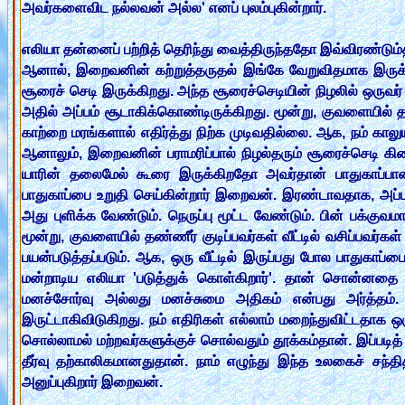
அவர்களைவிட நல்லவன் அல்ல' எனப் புலம்புகின்றார்.
எலியா தன்னைப் பற்றித் தெரிந்து வைத்திருந்ததோ இவ்விரண்டும்
ஆனால், இறைவனின் கற்றுத்தருதல் இங்கே வேறுவிதமாக இருக்கி
சூரைச் செடி இருக்கிறது. அந்த சூரைச்செடியின் நிழலில் ஒருவர் 
அதில் அப்பம் சூடாகிக்கொண்டிருக்கிறது. மூன்று, குவளையில்
காற்றை மரங்களால் எதிர்த்து நிற்க முடிவதில்லை. ஆக, நம் கால
ஆனாலும், இறைவனின் பராமரிப்பால் நிழல்தரும் சூரைச்செடி கி
யாரின் தலைமேல் கூரை இருக்கிறதோ அவர்தான் பாதுகாப்பா
பாதுகாப்பை உறுதி செய்கின்றார் இறைவன். இரண்டாவதாக, அப்ப
அது புளிக்க வேண்டும். நெருப்பு மூட்ட வேண்டும். பின் பக்குவ
மூன்று, குவளையில் தண்ணீர் குடிப்பவர்கள் வீட்டில் வசிப்பவர
பயன்படுத்தப்படும். ஆக, ஒரு வீட்டில் இருப்பது போல பாதுகாப்பை
மன்றாடிய எலியா 'படுத்துக் கொள்கிறார்'. தான் சொன்னதை ச
மனச்சோர்வு அல்லது மனச்சுமை அதிகம் என்பது அர்த்தம். த
இருட்டாகிவிடுகிறது. நம் எதிரிகள் எல்லாம் மறைந்துவிட்டதாக
சொல்லாமல் மற்றவர்களுக்குச் சொல்வதும் தூக்கம்தான். இப்படித் த
தீர்வு தற்காலிகமானதுதான். நாம் எழுந்து இந்த உலகைச் ச
அனுப்புகிறார் இறைவன்.