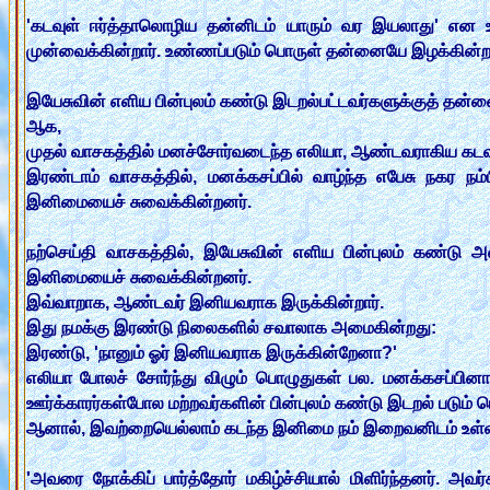
'கடவுள் ஈர்த்தாலொழிய தன்னிடம் யாரும் வர இயலாது' என 
முன்வைக்கின்றார். உண்ணப்படும் பொருள் தன்னையே இழக்கின்ற
இயேசுவின் எளிய பின்புலம் கண்டு இடறல்பட்டவர்களுக்குத் தன
ஆக,
முதல் வாசகத்தில் மனச்சோர்வடைந்த எலியா, ஆண்டவராகிய கடவு
இரண்டாம் வாசகத்தில், மனக்கசப்பில் வாழ்ந்த எபேசு நகர நம
இனிமையைச் சுவைக்கின்றனர்.
நற்செய்தி வாசகத்தில், இயேசுவின் எளிய பின்புலம் கண்டு அவ
இனிமையைச் சுவைக்கின்றனர்.
இவ்வாறாக, ஆண்டவர் இனியவராக இருக்கின்றார்.
இது நமக்கு இரண்டு நிலைகளில் சவாலாக அமைகின்றது:
இரண்டு, 'நானும் ஓர் இனியவராக இருக்கின்றேனா?'
எலியா போலச் சோர்ந்து விழும் பொழுதுகள் பல. மனக்கசப்பினால்
ஊர்க்காரர்கள்போல மற்றவர்களின் பின்புலம் கண்டு இடறல் படும் 
ஆனால், இவற்றையெல்லாம் கடந்த இனிமை நம் இறைவனிடம் உள்ள
'அவரை நோக்கிப் பார்த்தோர் மகிழ்ச்சியால் மிளிர்ந்தனர். அவ