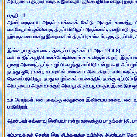
அவருடைய திருவுடலாகும். இன்றைய நற்செய்தியில் வாழ்வு தரும
பகுதி - II
ஆண்டவருடைய அருள் வாக்கைக் கேட்டு அதைச் சுவைத்த ப
எனவேதான் ஒவ்வொரு திருப்பலியிலும் அருள்வாக்கு வழிபாடு மு
நற்கருணையானது இறைவனின் திருப்பிரசன்னம், ஒரு திருப்பலி,
இன்றைய முதல் வாசகத்தைப் பாருங்கள் (1 அரச 19:4-8)
எலியா தீர்க்கதரிசி மனச்சோர்வினால் சாக விரும்புகிறார். இருப
முறை அவரைத் தட்டி எழுப்பி எழுந்து சாப்பிடு என்று கூறி அப்ப
நடந்து ஒரேபு என்ற கடவுளின் மலையை அடைகிறார். எலியாவுக்கு 
தேவைப்படுகிறது. நமது வாழ்க்கைப் பயணத்தில் நமக்கு ஏற்படும்
அவருடைய அருள்வாக்கும் அவரது திருவுடலுமாகும். இரண்டும் ஒ
உம் சொற்கள், என் நாவுக்கு எத்துணை இனிமையானவை. என் வாய்
பாடுகிறார்.
ஆண்டவர் எவ்வளவு இனியவர் என்று சுவைத்துப் பாருங்கள் (தி. பா. 3
எம்மாவுக்குச் சென்ற இரு சீடர்களுக்கு உயிர்த்த ஆண்டவர் க