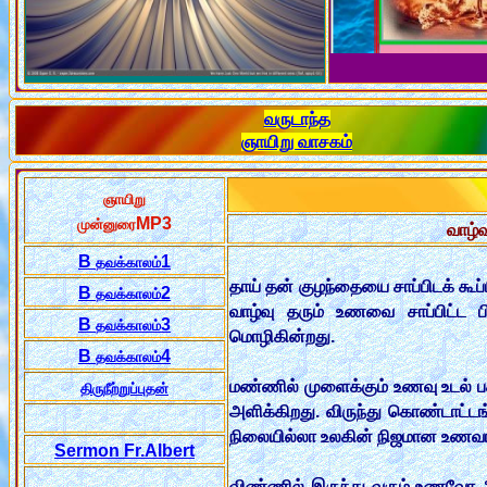
வருடாந்த
ஞாயிறு வாசகம்
ஞாயிறு
MP3
முன்னுரை
வாழ்
B
1
தவக்காலம்
தாய் தன் குழந்தையை சாப்பிடக் கூப்
B
2
தவக்காலம்
வாழ்வு தரும் உணவை சாப்பிட்ட 
B
3
தவக்காலம்
மொழிகின்றது.
B
4
தவக்காலம்
மண்ணில் முளைக்கும் உணவு உடல் பச
திருநீற்றுப்புதன்
அளிக்கிறது. விருந்து கொண்டாட்ட
நிலையில்லா உலகின் நிஜமான உணவாக
Sermon Fr.Albert
விண்ணில் இருந்து வரும் உணவோ ஆன