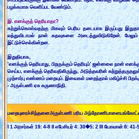
பழக்கமாக வெளிப்பட வேண்டும்.
இ. எனக்குத் தெரியாதா?
கற்றுக்கொள்வதற்கு மிகவும் பெரிய தடையாக இருப்பது இதுதான
வந்துவிடாமல் நான் கதவுகளை அடைத்துவிடுகிறேன். மேலும்
இட்டுச்செல்கின்றன.
இறுதியாக,
'எனக்குத் தெரியாது, பிறருக்கும் தெரியும்' ஜன்னலை நான் எனக்க
செய்ய, எனக்குத் தெரிவதிலிருந்து, அடுத்தவரின் கற்றுத்தருதலுக்
முற்சார்பு எண்ணம் மறையும். இவைகள் மறைந்தால் மகிழ்ச்சி பிறக்க
- அருள்பணி ஏசு கருணாநிதி.
மறையுரைச்சிந்தனைஅருள்பணி மரிய அந்தோணிபாளையங்கோட
I 1 அரசர்கள் 19: 4-8 II எபேசியர் 4: 30�5: 2 III யோவான் 6: 41-