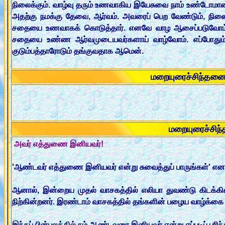
நிலைக்கும். வாழ்வு த‌ரும் உண‌வாகிய‌ இயேசுவை நாம் உண்டோம
அத‌ற்கு ந‌ம‌க்கு தேவை, ஆர்வ‌ம். அவ‌ரைப் பெற‌ வேண்டும், நி
ச‌தையை உண‌வாக‌க் கொடுத்தார். என‌வே வாழ‌ ஆசைப்ப‌டுவோம். ஆர
ச‌தையை உண்ண‌ ஆர்வ‌முடைய‌வ‌ர்க‌ளாய் வாழ்வோம். எப்போதும் ந‌
குடும்ப‌த்தாரோடும் த‌ங்குவ‌தாக‌ ஆமென்.
மறையுரைச்சிந்தன
மறையுரைச்சி
அவர் எத்துணை இனியவர்!
'ஆண்டவர் எத்துணை இனியவர் என்று சுவைத்துப் பாருங்கள்' எனத் து
ஆனால், இன்றைய முதல் வாசகத்தில் எலியா துவண்டு கிடக்கின்ற
நிற்கின்றனர். இரண்டாம் வாசகத்தில் தங்களின் பழைய வாழ்க்கை 
இந்தப் பின்புலத்தில் நம் ஆண்டவரை இனியவர் என்று எப்படிப் புர