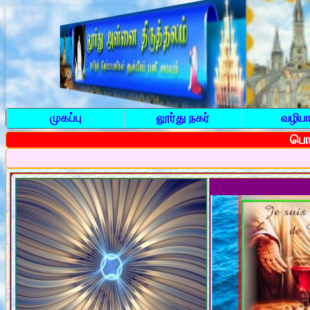
முகப்பு
லூர்து நகர்
வழிபா
பொத