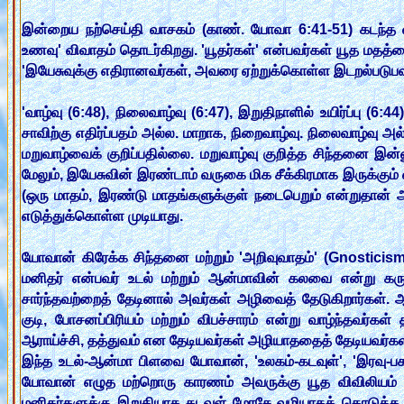
இன்றைய நற்செய்தி வாசகம் (காண். யோவா 6:41-51) கடந்த வார
உணவு' விவாதம் தொடர்கிறது. 'யூதர்கள்' என்பவர்கள் யூத மதத்
'இயேசுவுக்கு எதிரானவர்கள், அவரை ஏற்றுக்கொள்ள இடறல்படுபவ
'வாழ்வு (6:48), நிலைவாழ்வு (6:47), இறுதிநாளில் உயிர்ப்பு (6
சாவிற்கு எதிர்ப்பதம் அல்ல. மாறாக, நிறைவாழ்வு. நிலைவாழ்வு அ
மறுவாழ்வைக் குறிப்பதில்லை. மறுவாழ்வு குறித்த சிந்தனை இ
மேலும், இயேசுவின் இரண்டாம் வருகை மிக சீக்கிரமாக இருக்கும
(ஒரு மாதம், இரண்டு மாதங்களுக்குள் நடைபெறும் என்றுதான் 
எடுத்துக்கொள்ள முடியாது.
யோவான் கிரேக்க சிந்தனை மற்றும் 'அறிவுவாதம்' (Gnosticism)
மனிதர் என்பவர் உடல் மற்றும் ஆன்மாவின் கலவை என்று கரு
சார்ந்தவற்றைத் தேடினால் அவர்கள் அழிவைத் தேடுகிறார்கள்.
குடி, போசனப்பிரியம் மற்றும் விபச்சாரம் என்று வாழ்ந்தவர்கள
ஆராய்ச்சி, தத்துவம் என தேடியவர்கள் அழியாததைத் தேடியவர்களா
இந்த உடல்-ஆன்மா பிளவை யோவான், 'உலகம்-கடவுள்', 'இரவு-பகல்'
யோவான் எழுத மற்றொரு காரணம் அவருக்கு யூத விவிலியம் (அத
மனிதர்களுக்கு இறுதியாக கடவுள் மோசே வழியாகக் கொடுத்த க