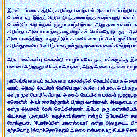
இரண்டாம் வாசகத்தில், கிறிஸ்தவ வாழ்வின் அடையாளம் பற்றிய
வேண்டியது. இந்தத் தெரிவு நிபந்தனையற்றதாகவும் உறுதியாகவும் இ
வேண்டும். கிறிஸ்தவக் குழும வாழ்விற்கான ஆறு தடைகளைப் பவுல் ப
கிறிஸ்தவ அடையாளத்தை வலுவிழக்கச் செய்வதோடு, தூய ஆவியாருக
அடையாளத்திற்கு வலுவூட்டும் காரணிகளையும் அவர் முன்மொழிகி
கிறிஸ்துவையே அன்பிற்கான முன்னுதாரணமாக வைக்கின்றார் பவுல்.
ஆக, மனக்கசப்பு கொண்டு வாழும் எபேசு நகர மக்களுக்கு இனிம
பண்பை அறிந்தனுபவிக்கும் அவர்கள், அந்த அன்பை தங்கள் வாழ்வி
நற்செய்தி வாசகம் கடந்த வார வாசகத்தின் தொடர்ச்சியாக அமைந்
வாரம், அந்தத் தேடலின் தேடுபொருள் தானே என்பதை அவர்களுக்க
என்று முன்மொழிந்தபோது, அதைக் கேட்கின்ற மக்கள் முணுமுணு
ஏனெனில், அவர் நாசரேத்தூரில் பிறந்து வளர்ந்தவர். அவருடைய எள
என்று அவரைக் கேலி செய்கின்றனர். இயேசு ஒரு கன்னியிடமி
வியத்தகு முறையில் கருத்தாங்கினார் என்றும் இயேசுவின் சமக
நோக்குடன், 'யோசேப்பின் மகனல்லவா!' என்று அவருடைய பிறப்ப
எந்தவொரு இறைத்தொடுதலும் இல்லை என்பதை உறுதிபடச் சொல்