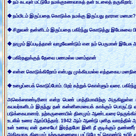
� நம் கடவுள் மட்டுமே நமக்குஉணவாகத் தன் உடலைத் தருகிறார்.
� நம்மிடம் இருப்பதை கொடுக்க நமக்கு இருப்பது தாராள மனமா
� சிறுவன் தன்னிடம் இருப்பதை பகிர்ந்து கொடுத்து இயேசுவை பிர
� நாமும் இப்படித்தான் வாழவேண்டும் என நம் பெருமான் இயேசு ஆச
� பகிர்தலுக்குத் தேவை பணமல்ல மனம்தான்
� என்ன கொடுக்கிறோம் என்பது முக்கியமல்ல எத்தகைய மனநிலை
� உழைப்பைக் கொடுப்போம். பிறர் கற்றுக் கொள்ளும் வரை. பகிர்
அலெக்ஸாண்டிரினா என்ற பெண் பாத்திமாவிற்கு அருகிலுள்ள 
கயவர்களிடம் இருந்து தன் கன்னிமையைக் காக்கும் பொருட்டு வீட
படுக்கையானார். நற்கருணையில் தினமும் ஆண்டவரை நெருங்கிச்
உடலில் உணர ஆரம்பித்தார். 1942 ஆம் ஆண்டு புனித வாரத்தில
உன் உணவு என் தசையே! இரத்தமோ இனி நீ குடிக்கும் தண்ணீர் 
அதிகமாக தினமும் நற்கருணையை மட்டுமே உட்கொண்டு உயிர் வாழ