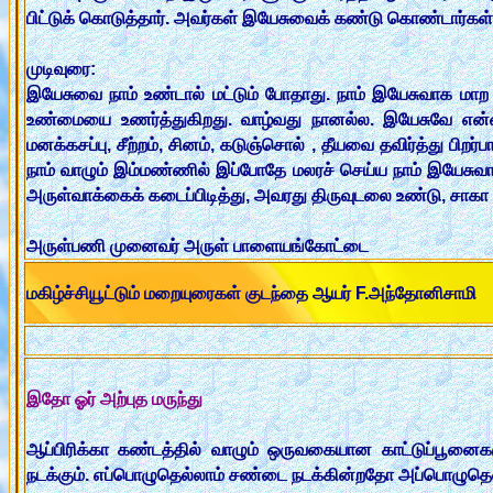
பிட்டுக் கொடுத்தார். அவர்கள் இயேசுவைக் கண்டு கொண்டார்கள் 
முடிவுரை:
இயேசுவை நாம் உண்டால் மட்டும் போதாது. நாம் இயேசுவாக மாற
உண்மையை உணர்த்துகிறது. வாழ்வது நானல்ல. இயேசுவே என்னில
மனக்கசப்பு, சீற்றம், சினம், கடுஞ்சொல் , தீயவை தவிர்த்து பிற
நாம் வாழும் இம்மண்ணில் இப்போதே மலரச் செய்ய நாம் இயேசுவ
அருள்வாக்கைக் கடைப்பிடித்து, அவரது திருவுடலை உண்டு, சாகா 
அருள்பணி முனைவர் அருள் பாளையங்கோட்டை
மகிழ்ச்சியூட்டும் மறையுரைகள் குடந்தை ஆயர் F.அந்தோனிசாமி
இதோ ஓர் அற்புத மருந்து
ஆப்பிரிக்கா கண்டத்தில் வாழும் ஒருவகையான காட்டுப்பூனைகள
நடக்கும். எப்பொழுதெல்லாம் சண்டை நடக்கின்றதோ அப்பொழுதெல்ல