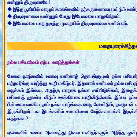
என்னும் திருவுணவே!
� இந்த பூமியில் வாழும் காலங்களில் நற்கருணையை மட்டும் உண்ட
� திருவுணவை உண்ணும் போது இயேசுவாக மாறுகிறோம்.
� இயேசுவாக மாற தகுந்த முறையில் திருவுணவை உண்போம்.
மறையுரைச்சிந்
ந‌ல்ல‌ ப‌சியார்வ‌ம் ஏற்ப‌ட‌ வாழ்த்துக்க‌ள்
மேலை நாடுக‌ளில் உண‌வு உண்ண‌த் தொட‌ங்குமுன் ந‌ல்ல‌ ப‌சியார்
ம‌ற்ற‌வ‌ர்க்கு வாழ்த்து கூறி ம‌கிழ்வ‌ர். இத‌னால் உண்ப‌வ‌ர் ந‌ல்ல‌ ப‌ச
வ‌ழ‌க்க‌ம் இல்லை. அத‌ற்கு மாறாக‌ ந‌ல்லா சாப்பிடுங்க‌ள், இதைக்
ப‌சியைத் தூண்டி விடும் ஊக்கியாக‌ மாறிவிடுவோம். இப்ப‌டி ந‌ம்
பிள்ளைக‌ளாகிய‌ நாம் ந‌ல்ல‌ வாழ்க்கை வாழ‌ வேண்டும், ந‌ல‌முட‌ன் 
இருக்கிறார். ப‌ல‌ இட‌ங்க‌ளில் உண‌வினை மேற்கோளாக்கி இருக்கி
எத‌ற்காக‌?
ஏனெனில் உண‌வு அனைத்து நிலை ம‌னித‌ர்க‌ளும் அறிந்த‌ ஒன்று.