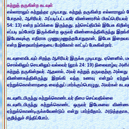
கற்றுத் தருகின்ற கடவுள்
எல்லாராலும் கற்றுத்தர முடியாது. கற்றுத் தருகின்ற எல்லாராலும
போதகர், ஆசிரியர். அப்படிப்பட்டவரே விண்ணரசில் மிகப்பெரியவர
54: 13) என்ற நம்பிக்கை இருந்தது. நற்செய்தியில் இயேசு கி
எப்படி நம்மோடு இருக்கின்ற ஒருவர் விண்ணகத்திலிருந்து இறங்
இயேசுவுக்கு எதிராக முணுமுணுத்தபோதுதான், இயேசு இறைவாக்
என்ற இறைவார்த்தையை மேற்கோள் காட்டிப் பேசுகின்றார்.
கடவுளைவிடவும் சிறந்த ஆசிரியர் இருக்க முடியாது. ஏனெனில், மன
சொல்லிலும் செயலிலும் வல்லவர் (லூக் 24: 19) நிலைவாழ்வு அளி
கற்றுத் தருகின்றவர். ஆதலால், அவர் கற்றுத் தருவதற்கு அல்ல
விண்ணகத்திலிருந்து இறங்கி வந்த உணவு என்றும் ஏற்ற
ஏற்றுக்கொள்ளாததை வைத்துப் பார்க்கும்பொழுது, அவர்கள் கடவு
கடவுளிடமிருந்து கற்றுக்கொண்டவர் தீமை செய்வதில்லை
கடவுளிடமிருந்து கற்றுக்கொண்ட ஒருவர் இயேசுவை விண்ணகத
ஏற்றுக்கொண்டிருக்கவேண்டும் என்று பார்த்தோம். அடுத்ததாக
குறித்துச் சிந்திப்போம்.