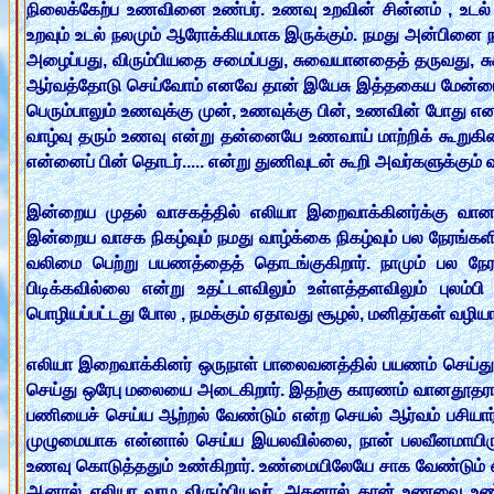
நிலைக்கேற்ப‌ உண‌வினை உண்ப‌ர். உண‌வு உற‌வின் சின்ன‌ம் , உட‌ல்
உற‌வும் உட‌ல் ந‌ல‌மும் ஆரோக்கிய‌மாக‌ இருக்கும். ந‌ம‌து அன்பினை
அழைப்ப‌து, விரும்பிய‌தை ச‌மைப்ப‌து, சுவையான‌தைத் த‌ருவ‌து,
ஆர்வ‌த்தோடு செய்வோம் என‌வே தான் இயேசு இத்த‌கைய‌ மேன்மை
பெரும்பாலும் உண‌வுக்கு முன், உண‌வுக்கு பின், உண‌வின் போது எ
வாழ்வு த‌ரும் உண‌வு என்று த‌ன்னையே உண‌வாய் மாற்றிக் கூறுகின்
என்னைப் பின் தொட‌ர்..... என்று துணிவுட‌ன் கூறி அவ‌ர்க‌ளுக்கும்
இன்றைய‌ முத‌ல் வாச‌க‌த்தில் எலியா இறைவாக்கின‌ர்க்கு வான‌த
இன்றைய‌ வாச‌க‌ நிக‌ழ்வும் ந‌ம‌து வாழ்க்கை நிக‌ழ்வும் ப‌ல‌ நேர‌ங்க
வ‌லிமை பெற்று ப‌ய‌ண‌த்தைத் தொட‌ங்குகிறார். நாமும் ப‌ல‌ நே
பிடிக்க‌வில்லை என்று உத‌ட்ட‌ள‌விலும் உள்ள‌த்த‌ள‌விலும் புல‌ம்
பொழிய‌ப்ப‌ட்ட‌து போல‌ , ந‌ம‌க்கும் ஏதாவ‌து சூழ‌ல், ம‌னித‌ர்க‌ள் வ‌ழ
எலியா இறைவாக்கின‌ர் ஒருநாள் பாலைவ‌ன‌த்தில் ப‌ய‌ண‌ம் செய்து க‌ள
செய்து ஒரேபு ம‌லையை அடைகிறார். இதற்‌கு கார‌ண‌ம் வான‌தூத‌ர
ப‌ணியைச் செய்ய‌ ஆற்ற‌ல் வேண்டும் என்ற‌ செய‌ல் ஆர்வ‌ம் ப‌சியா
முழுமையாக‌ என்னால் செய்ய‌ இய‌ல‌வில்லை, நான் ப‌ல‌வீன‌மாயிருக
உண‌வு கொடுத்த‌தும் உண்கிறார். உண்மையிலேயே சாக‌ வேண்டும் என
ஆனால் எலியா வாழ‌ விரும்பிய‌வ‌ர். அத‌னால் தான் உண‌வை உண்டு