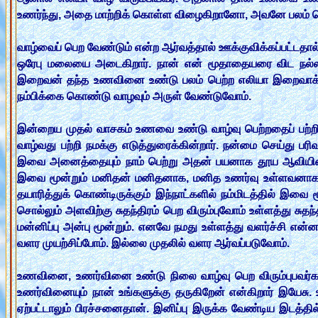
உண‌ர்ந்து, அதை மாற்றிக் கொள்ள‌ விழைகிறானோ, அவ‌னே பல‌ம் பெ
வாழ்வைப் பெற‌ வேண்டும் என்ற‌ ஆர்வ‌த்தால் ஊக்குவிக்க‌ப்ப‌ட்ட‌தால
ஒரேபு ம‌லையை அடைகிறார். நான் என் மூதாதைய‌ரை விட‌ ந‌ல்ல‌வ‌ன்
இறைவ‌ன் த‌ந்த‌ உண‌வினை உண்டு ப‌ல‌ம் பெற்ற‌ எலியா இறைவாக்கின‌ர
ந‌ம்பிக்கை‌ கொண்டு வாழ‌வும் அருள் வேண்டுவோம்.
இன்றைய‌ முத‌ல் வாச‌க‌ம் உண‌வை உண்டு வாழ்வு பெற்ற‌தைப் ப‌ற்றி
வாழ்வ‌து ப‌ற்றி ந‌ம‌க்கு எடுத்துரைக்கின்றார். ந‌ன்மை செய்து ப‌ர
இவை அனைத்தையும் நாம் பெற்று அத‌ன் ப‌ய‌னாக‌ தூய‌ ஆவியின் மு
இவை மூன்றும் ம‌னித‌ன் ம‌னித‌னாக‌, ம‌னித‌ உண‌ர்வு உள்ள‌வ‌னாக‌ 
த‌யாரித்துக் கொண்டிருக்கும் இந்நாட்க‌ளில் ந‌ம்மிட‌த்தில் இவை மூன
சொல்லும் அள‌விற்கு சுத‌ந்திர‌ம் பெற‌ விரும்புவோம் உள்ள‌த்து சுத‌ந்தி
ம‌ன்னிப்பு அன்பு மூன்றும். என‌வே ந‌ம‌து உள்ள‌த்து வ‌ள‌ர்ச்சி என்
வ‌ள‌ர‌ முய‌ற்சிப்போம். இல்லை முத‌லில் வ‌ள‌ர‌ ஆர்வ‌ப்ப‌டுவோம்.
உண‌வினை, உண‌ர்வினை உண்டு நிலை வாழ்வு பெற‌ விரும்புப‌வ‌ர்க
உண‌ர்வினையும் நான் உங்க‌ளுக்கு த‌ருகிறேன் என்கிறார் இயேசு. உண‌வ
ஏற்ப‌ட்டாலும் பிர‌ச்ச‌னைதான். இனிப்பு இருக்க‌ வேண்டிய‌ இட‌த்தி