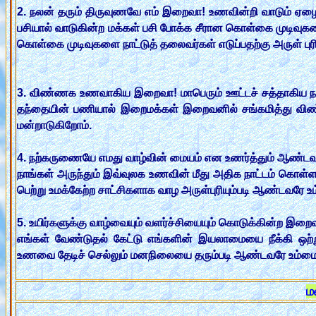
2. நலன் தரும் திருவுணவே எம் இறைவா! உணவின்றி வாடும் ஏழை எ
பசியால் வாடுகின்ற மக்கள் பசி போக்க சீரான கொள்கை முடிவுகளை
கொள்கை முடிவுகளை நாட்டுத் தலைவர்கள் எடுப்பதற்கு அருள் புர
3. விண்ணக உணவாகிய இறைவா! மாபெரும் ஊட்டச் சத்தாகிய ந
தந்தையின் பணியால் இறைமக்கள் இறைவனில் சங்கமித்து விண்
மன்றாடுகிறோம்.
4. நற்கருணையே எமது வாழ்வின் மையம் என உணர்த்தும் ஆண்டவ
நாங்கள் அருந்தும் இவ்வுலக உணவின் மீது அதிக நாட்டம் கொள்
பெற்று உமக்கேற்ற சாட்சிகளாக வாழ அருள்புரியும்படி ஆண்டவரே 
5. உயிர்களுக்கு வாழ்வையும் வளர்ச்சியையும் கொடுக்கின்ற இறை
எங்கள் வேண்டுதல் கேட்டு எங்களின் இயலாமையை நீக்கி ஒற்று
உணவை தேடிச் செல்லும் மனநிலையை தரும்படி ஆண்டவரே உம்ம
ம