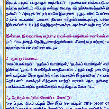
இந்தக் கற்றல் யாருக்குச் சாத்தியம்? 'தந்தையால் ஈர்க்கப்பட
தந்தை தன்னிடம் ஈர்ப்பது என்பது அவரது கற்றுக்கொடுத்தலில
தன்னிடம் அழைக்கின்றார் யாவே இறைவன். யூதர்களின் பொய்யைத்
அந்தக் கடவுளின் மகனை நீங்கள் ஏற்றுக்கொள்வதற்குப் பதிலாக
இயேசுவின் உடல் பற்றி தெரிந்தவர்களுக்கு, அவர்கள் அறியாத 'வ
இன்றைய இறைவாக்கு வழிபாடு வைக்கும் வாழ்வியல் சவால்கள்
நாம் சிலவற்றைத் தெரிந்துவைத்துள்ளோம். சிலவற்றை மற்றவர்கள்
ஏற்றால்தான் நம் தெரிதல் வளரும்.
அ. மூன்று நிலைகள்
'சாகப்போகிறேன்,' 'தூங்கப் போகிறேன்,' 'நடக்கப் போகிறேன்' எ
இல்லை. 'தூங்கப் போகிறேன் மனநிலையில்' கற்றல் பாதி நடைபெற
என் வாழ்வில் இந்த மூன்றில் எந்த நிலையில் இருக்கிறேன்? என
தெரியலாம். எனக்குச் சிந்தனை மாற்றம் வரலாம். ஆக, ஒன்றை நாம
நம்பிக்கையோடும், துணிவோடும் காத்திருக்க வேண்டும்.
ஆ. தெரிதல் வாழ்வில் வெளிப்பட வேண்டும்
'தெ ப்ருஃப் ஆஃப் புட்டிங் இஸ் இன் தெ ஈட்டிங்' ('the proof 
சாப்பிடுபவருக்கு இனிக்க வேண்டும். ஆக, எனக்கு வாழ்வில் தெ