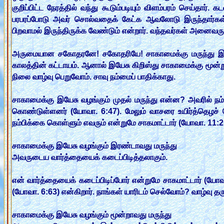
குறிப்பிட்ட நேரத்தில் வந்து கூடும்படியும் விளம்பரம் செய்தா
பரபரப்போடு அவர் சொல்வதைக் கேட்க ஆவலோடு இருந்தார்கள். ம
பிறவாமல் இருந்திருக்க வேண்டும் என்றார். வந்தவர்கள் அனைவரும்
அருமையான சகோதரனே! சகோதரியே! சாகாமைக்கு மருந்து இல்லை. 
காலத்தின் கட்டாயம். ஆனால் இயேசு கிறிஸ்து சாகாமைக்கு மூன்
நிலை வாழ்வு பெறுவோம். சாவு நம்மைப் பாதிக்காது.
சாகாமைக்கு இயேசு வழங்கும் முதல் மருந்து என்ன? அவரில் ந
கொண்டுள்ளனர் (யோவா. 6:47). மேலும் வாசரை உயிர்த்தெழச் செய
நம்பிக்கை கொள்ளும் எவரும் என்றுமே சாகமாட்டார் (யோவா. 11:2
சாகாமைக்கு இயேசு வழங்கும் இரண்டாவது மருந்து
அவருடைய வார்த்தையைக் கடைப்பிடித்தலாகும்.
என் வார்த்தையைக் கடைப்பிடிப்போர் என்றுமே சாகமாட்டார் (யோவா
(யோவா. 6:63) என்கிறார். நாங்கள் யாரிடம் செல்வோம்? வாழ்வு த
சாகாமைக்கு இயேசு வழங்கும் மூன்றாவது மருந்து