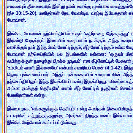
சாவையும் தீமையையும் இன்று நான் உனக்கு முன்பாக வைத்துள்ளேன
இச 30:15-20). மனிதர்கள் தேட வேண்டிய வாழ்வு இயேசுதான் எ
யோவான்.
இங்கே, யோவான் நற்செய்தியில் வரும் 'எதிர்மறை நேர்கருத்து'
இரண்டு பேருக்கும் இடையில் உரையாடல் நடக்கும். அந்த உரையாடல
வாசிக்கும் நபர் இந்த மேல் கோட்டிற்கும், கீழ் கோட்டிற்கும் உள்
யோவான் நற்செய்தியில் பல இடங்களில் உள்ளன: 'ஒருவர் மீண்டு
வயிற்றுக்குள் நுழைந்து பிறக்க முடியும்' என கீழ்கோட்டில் பேசுவா
'உம்மிடம் வாளி இல்லையே' என்பார் சமாரியப் பெண் (4:1-42). இந்
நொடி புன்னகைப்பார். அந்தப் புன்னகையில் உரையாடலின் அர்த்த
நற்செய்தியிலும் இந்த இலக்கியப் பண்பு இருக்கிறது. 'விண்ணகத
அம்மா நமக்குத் தெரியுமே' எனக் கீழ் கோட்டில் யூதர்கள் சொல்கி
பேசுகிறார்கள் என்று.
இவ்வாறாக, 'எங்களுக்குத் தெரியும்' என்ற அவர்கள் நிலையிலிருந்து 
கடவுளின் கற்றுத்தருதலுக்கு அவர்கள் திறந்த மனம் இல்லாமல் 
இங்கே மேற்கோள் காட்டப்பட்டுள்ளது.