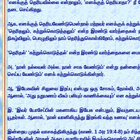
'எனக்குத் தெரியவில்லை என்றாலும், 'எனக்குத் தெரியாதா?' ந
தடை செய்கிறது.
ஆக, எனக்குத் தெரியவேண்டுமென்றால் மற்றவர் எனக்குக் கற்றுக
'தெரிதலும், கற்றுக்கொடுத்தலும்' என்ற இரண்டு வார்த்தைகள
நிகழ்விலும், பொழுதிலும் நாம் தெரிந்துகொள்கிறோம், கற்றுக்கொட
'தெரிதல்' 'கற்றுக்கொடுத்தல்' என்ற இரண்டு வார்த்தைகளை 
அ. 'நான் நல்லவன் அல்ல. நான் சாக வேண்டும்' என்று தன்னைத் 
செய்ய வேண்டும்' எனக் கற்றுக்கொடுக்கின்றார்.
ஆ. 'இயேசுவின் சிலுவை இறப்பு என்பது ஒரு சோகம், தோல்வி, அவ
ஆனால், 'அது நறுமணம் வீசும் பலியும் காணிக்கையும்' என கற்றுக்க
இ. 'இவர் யோசேப்பின் மகனாகிய இயேசு என்பதும், இவருடைய தா
யூதர்கள். ஆனால், 'நான் வானிலிருந்து இறங்கி வந்த உணவு' எனக்
இன்றைய முதல் வாசகத்திலிருந்து (காண். 1 அர 19:4-8) நம் 
இஸ்ரயேலின் அரசன் ஆகாபு சமாரியாவில் இருந்துகொண்டு ஆட்ச