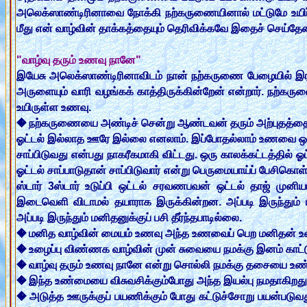
அலெக்ஸாண்டிரினாவை நோக்கி நற்கருணையினால் மட்டுமே உயிர்
மீது என் வாழ்வின் தாக்கத்தையும் தெரிவிக்கவே இதைச் செய்தேன் 
"வாழ்வு தரும் உணவு நானே"
இயேசு அலெக்ஸாண்டிரினாவிடம் நான் நற்கருணை பேழையில் இரவு
அருளையும் வாரி வழங்கக் காத்திருக்கின்றேன் என்றார். நற்கர
உயிருள்ள உணவு.
� நற்கருணையை அண்டிச் சென்று ஆண்டவன் தரும் அற்புதத்த
ஓட்டல் இல்லாத ஊரே இல்லை எனலாம். இப்போதல்லாம் உணவை ஒட்ட
சாப்பிடுவது என்பது நாகரீகமாகி விட்டது. ஒரு காலக்கட்டத்தில் 
ஓட்டல் சாப்பாடுதான் சாப்பிடுவார் என்று பெருமையாய்ப் பேசிகொள்
ஸ்டார் 3ஸ்டார் உடுப்பி ஒட்டல் சரவணபவன் ஒட்டல் தாஜ் மு
இடைவெளி விடாமல் தயாராக இருக்கின்றன. அப்படி இருந்தும
அப்படி இருந்தும் மனிதனுக்குப் பசி தீர்ந்தபாடில்லை.
� மனித வாழ்வின் மையம் உணவு அந்த உணவைப் பெற மனிதன் உ
� உழைப்பு விண்ணக வாழ்வின் முன் சுவையை நமக்கு இனம் காட்ட
� வாழ்வு தரும் உணவு நானே என்று சொல்லி நமக்கு தசையை உண
� இந்த உண்மையை விசுவசிக்கும்போது அந்த இயல்பு நமதாகிறது. 
� அடுத்த ஊருக்குப் பயணிக்கும் போது கட்டுச்சோறு பயன்பட