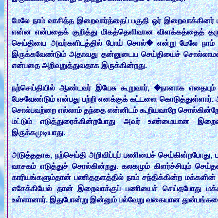
மேலே நாம் வாசித்த இறைவார்த்தைப் பகுதி ஓர் இறைவாக்கினர
என்ன என்பதைக் குறித்து மிகத்தெளிவான விளக்கத்தைத் தருக
செய்தியை அவர்களிடத்தில் போய் சொல்� என்று மேலே நாம
இருக்கவேண்டும் அதாவது தன்னுடைய செய்தியைச் சொல்லாமல
என்பதை அறிவுறுத்துவதாக இருக்கின்றது.
நற்செய்தியில் ஆண்டவர் இயேசு கூறுவார், �நானாக எதையு
பேசவேண்டும் என்பது பற்றி எனக்குக் கட்டளை கொடுத்துள்ளார்.
சொல்பவற்றை எல்லாம் தந்தை என்னிடம் கூறியவாறே சொல்கின்
மட்டும் எடுத்துரைக்கின்றபோது அவர் உண்மையான இறைவ
இருக்கமுடியாது.
அடுத்ததாக, நற்செய்தி அறிவிப்புப் பணியைச் செய்கின்றபோது, ப
வாசகம் எடுத்துச் சொல்கின்றது. கலகமும் கிளர்ச்சியும் 
காரியங்களும்தான் பணிததளத்தில் நாம் சந்திக்கின்ற மக்களின
எசேக்கியேல் தான் இறைவாக்குப் பணியைச் செய்தபோது மக்களி
உள்ளானார். இதுபோன்று இன்னும் பல்வேறு வகையான துன்பங்களைச