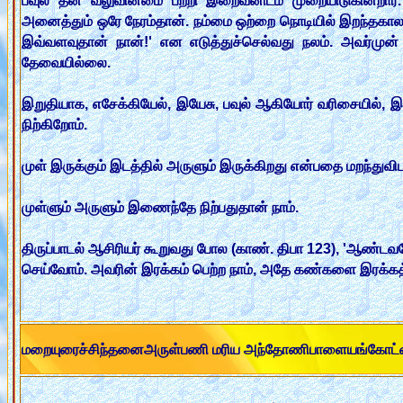
பவுல் தன் வலுவின்மை பற்றி இறைவனிடம் முறையிடுகின்றார்
அனைத்தும் ஒரே நேரம்தான். நம்மை ஒற்றை நொடியில் இறந்தகாலம
இவ்வளவுதான் நான்!' என எடுத்துச்செல்வது நலம். அவர்முன் இற
தேவையில்லை.
இறுதியாக, எசேக்கியேல், இயேசு, பவுல் ஆகியோர் வரிசையில், இன்
நிற்கிறோம்.
முள் இருக்கும் இடத்தில் அருளும் இருக்கிறது என்பதை மறந்துவி
முள்ளும் அருளும் இணைந்தே நிற்பதுதான் நாம்.
திருப்பாடல் ஆசிரியர் கூறுவது போல (காண். திபா 123), 'ஆண்டவ
செய்வோம். அவரின் இரக்கம் பெற்ற நாம், அதே கண்களை இரக்கத
மறையுரைச்சிந்தனைஅருள்பணி மரிய அந்தோணிபாளையங்கோட