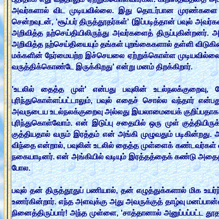
அவர்களால் விட முடியவில்லை. இது தொடர்பான முரண்களை பவுல
சென்றவுடன், 'சூப்பர் திருத்தூதர்கள்' (இப்படித்தான் பவுல் அவ
அறிவித்த நற்செய்தியிலிருந்து அவர்களைத் திருப்புகின்றனர்.
அறிவித்த நற்செய்தியையும் தங்கள் புறங்கைகளால் தள்ளி விடுக
மக்களின் நேர்மையற்ற இச்செயலை ஏற்றுக்கொள்ள முடியவில்லை
வருத்திக்கொண்டே இருக்கிறது' என்று மனம் திறக்கிறார்.
'உடலில் தைத்த முள்' என்பது பவுலின் உடல்நலக்குறைவு, 
புரிந்துகொள்ளப்பட்டாலும், பவுல் எதைச் சொல்ல வந்தார் என்
அவருடைய உடல்நலக்குறைவு அல்லது இயலாமையைக் குறிப்பதாக இரு
புரிந்துகொள்வோம். என் இடுப்பு சதையில் ஒரு முள் குத்திய
குத்தியதால் வரும் இரத்தம் என் அங்கி முழுவதும் படிகின்றது
விந்தை என்றால், பவுலின் உடலில் தைத்த முள்ளைக் கண்டவர்கள்
நகையாடினர். என் அங்கியில் வடியும் இரத்தத்தைக் கண்டு அதைத
போல.
பவுல் தன் திருத்தூதுப் பணியால், தன் எழுத்துக்களால் மிக உயர்
உணர்கின்றார். எந்த அளவுக்கு அது அவருக்குத் தாழ்வு மனப்பா
நினைத்திருப்பார்! அந்த முள்ளை, 'சாத்தானால் அனுப்பப்பட்ட தூ