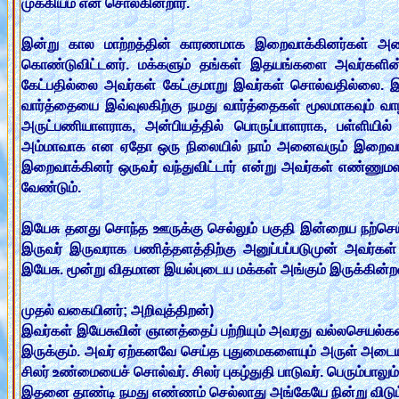
முக்கியம் என சொல்கின்றார்.
இன்று கால மாற்றத்தின் காரணமாக இறைவாக்கினர்கள் அனை
கொண்டுவிட்டனர். மக்களும் தங்கள் இதயங்களை அவர்களின
கேட்பதில்லை அவர்கள் கேட்குமாறு இவர்கள் சொல்வதில்லை.
வார்த்தையை இவ்வுலகிற்கு நமது வார்த்தைகள் மூலமாகவும் வா
அருட்பணியாளராக, அன்பியத்தில் பொருப்பாளராக, பள்ளியில்
அம்மாவாக என ஏதோ ஒரு நிலையில் நாம் அனைவரும் இறைவாக்க
இறைவாக்கினர் ஒருவர் வந்துவிட்டார் என்று அவர்கள் எண்ணு
வேண்டும்.
இயேசு தனது சொந்த ஊருக்கு செல்லும் பகுதி இன்றைய நற்செய்தி
இருவர் இருவராக பணித்தளத்திற்கு அனுப்பப்படுமுன் அவர்கள்
இயேசு. மூன்று விதமான இயல்புடைய மக்கள் அங்கும் இருக்கின்ற
முதல் வகையினர்; அறிவுத்திறன்)
இவர்கள் இயேசுவின் ஞானத்தைப் பற்றியும் அவரது வல்லசெயல்கள் ப
இருக்கும். அவர் ஏற்கனவே செய்த புதுமைகளையும் அருள் அடையாளங
சிலர் உண்மையைச் சொல்வர். சிலர் புகழ்துதி பாடுவர். பெரும்பாலு
இதனை தாண்டி நமது எண்ணம் செல்லாது அங்கேயே நின்று விடும