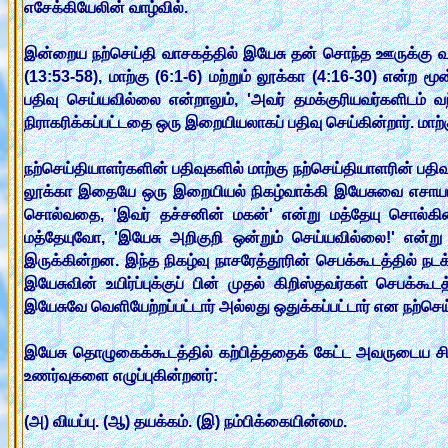
எசேக்கியேலின் வாழ்வில்.
இன்றைய நற்செய்தி வாசகத்தில் இயேசு தன் சொந்த ஊருக்கு வர
(13:53-58), மாற்கு (6:1-6) மற்றும் லூக்கா (4:16-30) என்ற
பதிவு செய்யவில்லை என்றாலும், 'அவர் தமக்குரியவர்களிடம் 
நிராகரிக்கப்பட்டதை ஒரு இறையியலாகப் பதிவு செய்கின்றார். ம
நற்செய்தியாளர்களின் பதிவுகளில் மாற்கு நற்செய்தியாளரின் பதிவ
லூக்கா இதையே ஒரு இறையியல் நிகழ்வாக்கி இயேசுவை எசாயா ப
சொல்வதை, 'இவர் தச்சனின் மகன்' என்று மத்தேயு சொல்கின்ற
மத்தேயுவோ, 'இயேசு அறிகுறி ஒன்றும் செய்யவில்லை!' என்று எழ
இருக்கின்றன. இந்த நிகழ்வு நாசரேத்தூரின் செபக்கூடத்தில் ந
இயேசுவின் உயிர்ப்புக்குப் பின் முதல் கிறிஸ்தவர்கள் செபக்
இயேசுவே வெளியேற்றப்பட்டார் அல்லது ஒதுக்கப்பட்டார் என நற்செய
இயேசு தொழுகைக்கூடத்தில் கற்பித்ததைக் கேட்ட அவருடைய சித்
உணர்வுகளை எழுப்புகின்றனர்:
(அ) வியப்பு. (ஆ) தயக்கம். (இ) நம்பிக்கையின்மை.