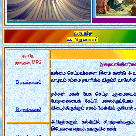
வருடாந்த
ஞாயிறு வாசகம்
ஞாயிறு
MP3
முன்னுரை
இறைவாக்கினர்களை
நன்மை செய்பவர்களை இனம் கண்டு அவர்க
வாழவும் நம்மை தயாரிக்க விரும்பி வரவேற்க
B
1
தவக்காலம்
தச்சன் மகன் யேசு செய்த புதுமையைக்
போதனையைக் கேட்டு மலைத்துப்போய் ந
கிடைத்திருக்கும் எனக் கேள்விக் குறியால் க
B
2
தவக்காலம்
அறிஞர்களும், கல்வியில் சிறந்தவர்க
இயேசுவை ஏற்கத் தங்குகின்றனர்.