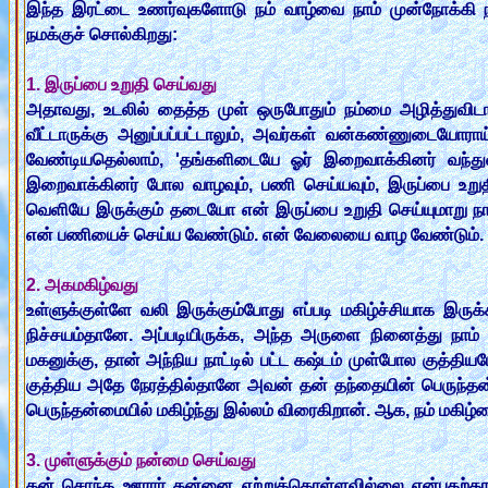
இந்த இரட்டை உணர்வுகளோடு நம் வாழ்வை நாம் முன்நோக்கி
நமக்குச் சொல்கிறது:
1. இருப்பை உறுதி செய்வது
அதாவது, உடலில் தைத்த முள் ஒருபோதும் நம்மை அழித்துவிடாமல
வீட்டாருக்கு அனுப்பப்பட்டாலும், அவர்கள் வன்கண்ணுடையோர
வேண்டியதெல்லாம், 'தங்களிடையே ஓர் இறைவாக்கினர் வந்து
இறைவாக்கினர் போல வாழவும், பணி செய்யவும், இருப்பை உறுத
வெளியே இருக்கும் தடையோ என் இருப்பை உறுதி செய்யுமாறு நா
என் பணியைச் செய்ய வேண்டும். என் வேலையை வாழ வேண்டும்.
2. அகமகிழ்வது
உள்ளுக்குள்ளே வலி இருக்கும்போது எப்படி மகிழ்ச்சியாக இருக
நிச்சயம்தானே. அப்படியிருக்க, அந்த அருளை நினைத்து நா
மகனுக்கு, தான் அந்நிய நாட்டில் பட்ட கஷ்டம் முள்போல குத்திய
குத்திய அதே நேரத்தில்தானே அவன் தன் தந்தையின் பெருந்தன
பெருந்தன்மையில் மகிழ்ந்து இல்லம் விரைகிறான். ஆக, நம் மகிழ
3. முள்ளுக்கும் நன்மை செய்வது
தன் சொந்த ஊரார் தன்னை ஏற்றுக்கொள்ளவில்லை என்பதற்தாக இ