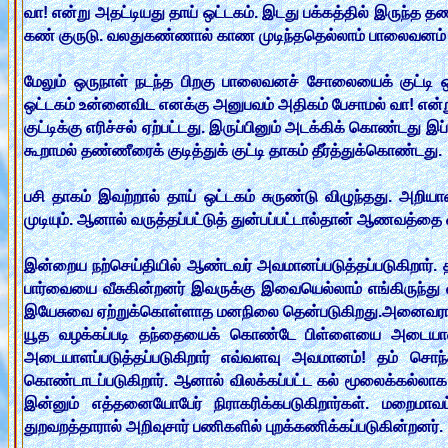
வா! என்று அதட்டியது தாய் ஒட்டகம். இடது பக்கத்தில் இருந்த
கண் குருடு. வலதுகண்ணால் காண முடிந்ததெல்லாம் பாலைவனம் 
மேலும் ஒருநாள் நடந்த பிறகு பாலைவனச் சோலையைக் குட்டி 
ஒட்டகம் உன்னைவிட எனக்கு அனுபவம் அதிகம் பேசாமல் வா! என்ற
குட்டிக்கு எரிச்சல் ஏற்பட்டது. இருப்பினும் அடக்கிக் கொண்ட
கூறாமல் தண்ணீரைக் குடித்துக் குட்டி தாகம் தீர்த்துக்கொண்டது.
பசி தாகம் இவற்றால் தாய் ஒட்டகம் சுருண்டு விழுந்தது
முடியும். ஆனால் வருத்தப்பட்டுத் துன்பப்பட்டால்தான் ஆணவத்தை ஒ
இன்றைய நற்செய்தியில் ஆண்டவர் அவமானப்படுத்தப்படுகிறார். 
பார்வையை வீசுகின்றனர் இவருக்கு இவையெல்லாம் எங்கிருந்து 
இயேசுவை ஏற்றுக்கொள்ளாத மனநிலை தென்படுகிறது.அனைவராலும் 
யூத வழக்கப்படி தந்தையைக் கொண்டே பிள்ளையை அடையாளப
அடையாளப்படுத்தப்படுகிறார் எவ்வளவு அவமானம்! தம் சொந
கொண்டாடப்படுகிறார். ஆனால் விலக்கப்பட்ட கல் மூலைக்கல்லாக 
இன்னும் எத்தனையோபேர் நிராகரிக்கபடுகிறார்கள். மறைமாவ
துறவறத்தாரால் அறிவுசார் பணிகளில் புறக்கணிக்கப்படுகின்றனர்.