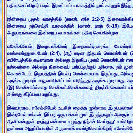
பதிவு செய்கிறார் பவுல். இரண்டாம் வாசகத்தில் நாம் காணும் இந
இன்றைய முதல் வாசத்தில் (காண். எசே 2:2-5) இறைவாக்கினர
இன்றைய நற்செய்தி வாசகத்தில் (காண். மாற் 6:-16) இயேச
அனுபவங்களை இன்றைய வாசகங்கள் பதிவு செய்கின்றன.
எசேக்கியேல் இறைவாக்கினர் இறைவாக்குரைக்க வேண்
வன்கண்ணுடையோர் (2:4), (ஆ) கடின இதயம் கொண்டோர் (2:
எபிரேயத்தில் கடினமான அல்லது இறுகிய முகம் கொண்டோர் எனத் 
நல்லவற்றை அல்லது நிறைவைப் பார்ப்பதற்குப் பதிலாக, நம் 
கொண்டோர். இதயத்தின் இயல்பு மென்மையாக இருப்பது, அல்லது வல
சுருங்க முடியும். வலுவாகிவிட்டால் விரிந்தது சுருங்க முடியாத
(இ) செவிசாய்க்காத செவிகள்.செவிகளைத் திருப்பி கொண்டவர்க
அல்லது கீழ்ப்படிய மறுப்பது.
இவ்வாறாக, எசேக்கியேல் உடலில் தைத்த முள்ளாக இருப்பவர
இஸ்ரயேல் மக்கள். இப்படி ஒரு பக்கம் முள் இருந்தாலும் அவரும
ஆவி என்னுள் புகுந்து என்னை எழுந்து நிற்கச் செய்தது' என்க
தன்னை அனுப்பியவரின் அருளைக் கண்டுகொள்கிறார் எசேக்கியேல்.