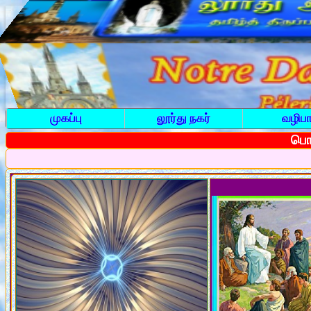
முகப்பு
லூர்து நகர்
வழிபா
பொத