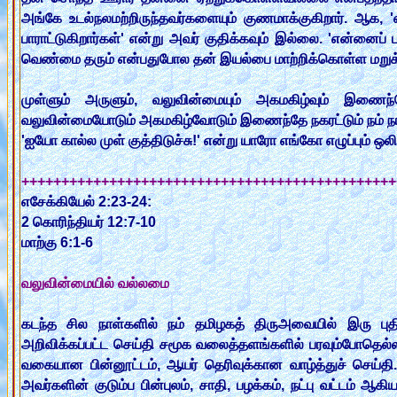
அங்கே உடல்நலமற்றிருந்தவர்களையும் குணமாக்குகிறார். ஆக, 
பாராட்டுகிறார்கள்' என்று அவர் குதிக்கவும் இல்லை. 'என்னைப் ப
வெண்மை தரும் என்பதுபோல தன் இயல்பை மாற்றிக்கொள்ள மறுக்க
முள்ளும் அருளும், வலுவின்மையும் அகமகிழ்வும் இணைந்த
வலுவின்மையோடும் அகமகிழ்வோடும் இணைந்தே நகரட்டும் நம் நா
'ஐயோ கால்ல முள் குத்திடுச்சு!' என்று யாரோ எங்கோ எழுப்பும் ஒ
+++++++++++++++++++++++++++++++++++++++++++++++
எசேக்கியேல் 2:23-24:
2 கொரிந்தியர் 12:7-10
மாற்கு 6:1-6
வலுவின்மையில் வல்லமை
கடந்த சில நாள்களில் நம் தமிழகத் திருஅவையில் இரு புதிய
அறிவிக்கப்பட்ட செய்தி சமூக வலைத்தளங்களில் பரவும்போதெல
வகையான பின்னூட்டம், ஆயர் தெரிவுக்கான வாழ்த்துச் செய்த
அவர்களின் குடும்ப பின்புலம், சாதி, பழக்கம், நட்பு வட்டம்