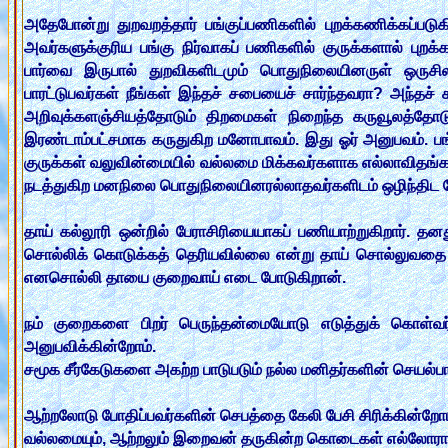
அதேபோன்று துறவறத்தார் பங்குப்பணிகளில் புறக்கணிக்கப்படு
அவர்களுக்குரிய பங்கு நிர்வாகப் பணிகளில் குருக்களால் பு
பார்வை இருபால் துறவிகளிடமும் பொதுநிலையினருள் ஒருசி
பாரட்டுபவர்கள் நீங்கள் இந்தச் சபையைச் சார்ந்தவரா? அந்த
அறிவுக்களஞ்சியத்தோடும் திறமைகள் நிறைந்த கருவூலத்தோடு
இரண்டாம்பட்சமாக கருதுகிற மனோபாவம். இது ஓர் அனுபவம். ப
குருக்கள் வலுவின்மையில் வல்லமை மிக்கவர்களாக எல்லாவிதங்க
நடத்துகிற மனநிலை பொதுநிலையினரல்லாதவர்களிடம் ஒழிந்திட 
தாய் கல்லூரி ஒன்றில் பேராசிரியையாகப் பணியாற்றுகிறார். த
சொல்லிக் கொடுக்கத் தெரியவில்லை என்று தாய் சொல்லுவதை கேட்
எனசொல்லி தாயை குறைவாய் எடை போடுகிறான்.
நம் குறைகளை பிறர் பெருந்தன்மையோடு எடுத்துக் கொள்வ
அனுபவிக்கின்றோம்.
சமூக சீர்கேடுகளை அகற்ற பாடுபடும் நல்ல மனிதர்களின் செயல்
ஆற்றலோடு போதிப்பவர்களின் செபத்தை கேலி பேசி சிரிக்கின்றோம
வல்லமையும், ஆற்றலும் இறைவன் தருகின்ற கொடைகள் எல்லோரால