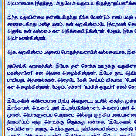
அவமானமாக இருந்தது. அதுவே அவருடைய திருத்தூதுப்பணிக்க
இந்த வலுவின்மை தன்னிடமிருந்து நீங்க வேண்டும் எனப் பவுல்
சரணடைகிறது மனித மனம். தன் வலுவின்மையே இறைவன் செயல்பட
அதுவே தன் வல்லமை என அறிக்கையிடுகின்றார். மேலும், இந்த ந
அவர் உணர்கின்றார்.
ஆக, வலுவின்மை பவுலைப் பொருத்தவரையில் வல்லமையாக, இற
நற்செய்தி வாசகத்தில், இயேசு தன் சொந்த ஊருக்கு வருகின்றார்
மகன்தானே!' என அவரை அழைக்கின்றனர். இயேசு தூய ஆவியால் 
பரவியது. அதனால்தான், அதையே கேலி செய்யும் விதமாக, 'யோசேப
என அழைக்கின்றனர். மேலும், 'தச்சர்!' 'நம்மில் ஒருவர்!' எனச
இயேசுவின் எளிமையான பிறப்பு அவருடைய உடலில் தைத்த முள்ளாக
இரங்காமல், அவரைப் பற்றி இடறல்படுகின்றனர். அவரைப் பற்றி 
முரண். அவர்களுடைய பொறாமை அல்லது குறுகிய மனப்பான்மையால
நிராகரிப்பும் எந்த அளவுக்கு இருந்தது என்றால், 'இயேசுவ
செய்கின்றார் மாற்கு. அவர்களுடைய நம்பிக்கையின்மை கண்டு இயே
கண்டு, அறியாமை கண்டு, இழிநிலை கண்டு இயேசு மனதிற்குள் 