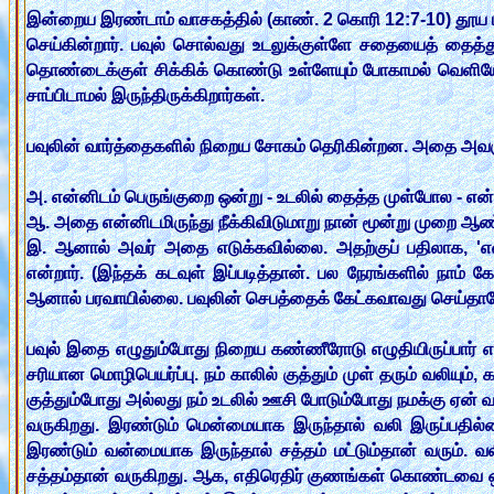
இன்றைய இரண்டாம் வாசகத்தில் (காண். 2 கொரி 12:7-10) தூய பவ
செய்கின்றார். பவுல் சொல்வது உடலுக்குள்ளே சதையைத் தைத்துக
தொண்டைக்குள் சிக்கிக் கொண்டு உள்ளேயும் போகாமல் வெளியேயும
சாப்பிடாமல் இருந்திருக்கிறார்கள்.
பவுலின் வார்த்தைகளில் நிறைய சோகம் தெரிகின்றன. அதை அவ
அ. என்னிடம் பெருங்குறை ஒன்று - உடலில் தைத்த முள்போல - எ
ஆ. அதை என்னிடமிருந்து நீக்கிவிடுமாறு நான் மூன்று முறை ஆண
இ. ஆனால் அவர் அதை எடுக்கவில்லை. அதற்குப் பதிலாக, 'என்
என்றார். (இந்தக் கடவுள் இப்படித்தான். பல நேரங்களில் நாம்
ஆனால் பரவாயில்லை. பவுலின் செபத்தைக் கேட்கவாவது செய்தார
பவுல் இதை எழுதும்போது நிறைய கண்ணீரோடு எழுதியிருப்பார் 
சரியான மொழிபெயர்ப்பு. நம் காலில் குத்தும் முள் தரும் வலியும்
குத்தும்போது அல்லது நம் உடலில் ஊசி போடும்போது நமக்கு ஏன
வருகிறது. இரண்டும் மென்மையாக இருந்தால் வலி இருப்பதில்ல
இரண்டும் வன்மையாக இருந்தால் சத்தம் மட்டும்தான் வரும். 
சத்தம்தான் வருகிறது. ஆக, எதிரெதிர் குணங்கள் கொண்டவை ஒ