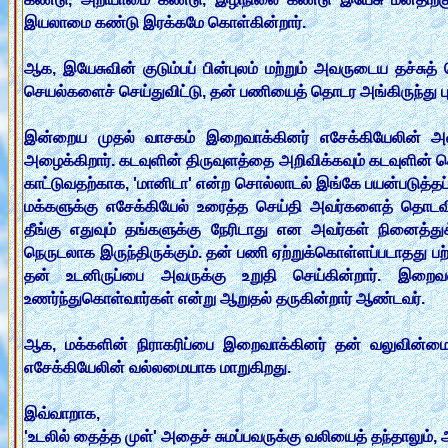
இயலாமை கண்டு இரக்கமே கொள்கின்றார்.
ஆக, இயேசுவின் குடும்பப் பின்புலம் மற்றும் அவருடைய தச்சு
செயல்களைச் செய்துவிட்டு, தன் பணியைத் தொடர அங்கிருந்து புறப
இன்றைய முதல் வாசகம் இறைவாக்கினர் எசேக்கியேலின் அழை
அழைக்கிறார். கடவுளின் திருவுளத்தை அறிவிக்கவும் கடவுளின் 
காட்டுவதற்காக, 'மானிடா' என்ற சொல்லாடல் இங்கே பயன்படுத்தப
மக்களுக்கு எசேக்கியேல் உரைத்த செய்தி அவர்களைத் தொடவி
தீங்கு எதுவும் தங்களுக்கு நேரிடாது என அவர்கள் நினைத்த
நெருடலாக இருந்திருக்கும். தன் பணி ஏற்றுக்கொள்ளப்படாதது பற
தன் உடனிருப்பை அவருக்கு உறுதி செய்கின்றார். இறை
உணர்ந்துகொள்வார்கள் என்று ஆறுதல் தருகின்றார் ஆண்டவர்.
ஆக, மக்களின் நிராகரிப்பை இறைவாக்கினர் தன் வலுவின்மை
எசேக்கியேலின் வல்லமையாக மாறுகிறது.
இவ்வாறாக,
'உடலில் தைத்த முள்' அதைச் சுமப்பவருக்கு வலியைத் தந்தாலும்,