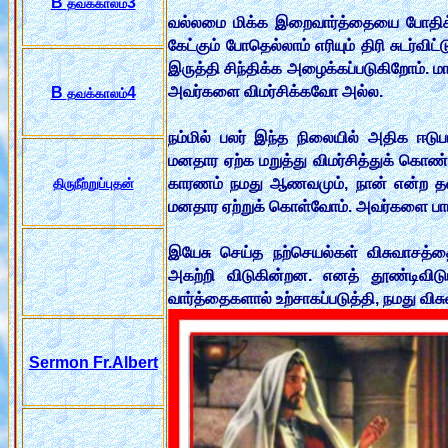
B
3
தவக்காலம்
வல்லமை மிக்க இறைவார்த்தையை போதிக்கு
கேட்கும் போதெல்லாம் எரியும் திரி சுடர்
இருத்தி சிந்திக்க அழைக்கப்படுகிறோம்
அவர்களை விமர்சிக்கவோ அல்ல.
B
4
தவக்காலம்
நம்மில் பலர் இந்த நிலையில் அதிக ஈடுபா
மனதார ஏற்க மறுத்து விமர்சித்துக் கொண்
காரணம் நமது ஆணவமும், நான் என்ற தன்
திருநீற்றுப்புதன்
மனதார ஏற்றுக் கொள்வோம். அவர்களை பார
இயேசு செய்த நற்செயல்கள் விசுவாசத்
அகற்றி விடுகின்றன. எனத் தூண்டிவிடு
வார்த்தைகளால் உற்சாகப்படுத்தி, நமது வி
Sermon Fr.Albert