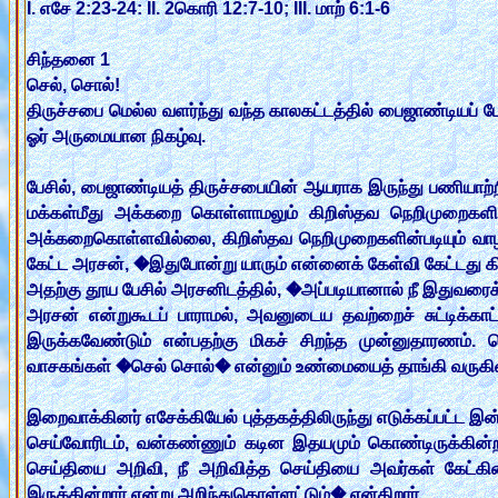
I. எசே 2:23-24: II. 2கொரி 12:7-10; III. மாற் 6:1-6
சிந்தனை 1
செல், சொல்!
திருச்சபை மெல்ல வளர்ந்து வந்த காலகட்டத்தில் பைஜாண்டியப் 
ஓர் அருமையான நிகழ்வு.
பேசில், பைஜாண்டியத் திருச்சபையின் ஆயராக இருந்து பணியாற்
மக்கள்மீது அக்கறை கொள்ளாமலும் கிறிஸ்தவ நெறிமுறைகளின்
அக்கறைகொள்ளவில்லை, கிறிஸ்தவ நெறிமுறைகளின்படியும் வ
கேட்ட அரசன், �இதுபோன்று யாரும் என்னைக் கேள்வி கேட்டது கி
அதற்கு தூய பேசில் அரசனிடத்தில், �அப்படியானால் நீ இதுவரை
அரசன் என்றுகூடப் பாராமல், அவனுடைய தவற்றைச் சுட்டிக்கா
இருக்கவேண்டும் என்பதற்கு மிகச் சிறந்த முன்னுதாரணம். ப
வாசகங்கள் �செல் சொல்� என்னும் உண்மையைத் தாங்கி வருகின்றது
இறைவாக்கினர் எசேக்கியேல் புத்தகத்திலிருந்து எடுக்கப்பட்ட இ
செய்வோரிடம், வன்கண்ணும் கடின இதயமும் கொண்டிருக்கின்ற 
செய்தியை அறிவி, நீ அறிவித்த செய்தியை அவர்கள் கேட்க
இருக்கின்றார் என்று அறிந்துகொள்ளட்டும்� என்கிறார்.