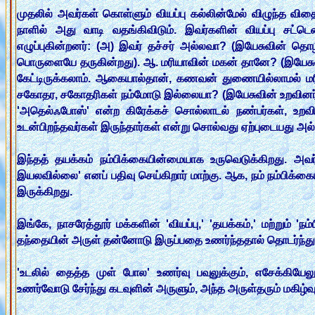
முதலில் அவர்கள் கொள்ளும் வியப்பு கல்லின்மேல் விழுந்த வ
நாளில் அது வாடி வதங்கிவிடும். இவர்களின் வியப்பு சட்ட
எழுப்புகின்றனர்: (அ) இவர் தச்சர் அல்லவா? (இயேசுவின் த
பொருளையே தருகின்றது). ஆ. மரியாவின் மகன் தானே? (இயேசுவின் ப
கேட்டிருக்கலாம். ஆகையால்தான், கணவன் துணையில்லாமல் மரி
சகோதர, சகோதரிகள் நம்மோடு இல்லையா? (இயேசுவின் உறவினர்கள
'அதெல்ஃபோஸ்' என்ற கிரேக்கச் சொல்லாடல் நண்பர்கள், உ
உடன்பிறந்தவர்கள் இருந்தார்கள் என்று சொல்வது ஏற்புடையது அல்
இந்தத் தயக்கம் நம்பிக்கையின்மையாக உருவெடுக்கிறது. அவ
இயலவில்லை' எனப் பதிவு செய்கிறார் மாற்கு. ஆக, நம் நம்பிக்க
இருக்கிறது.
இங்கே, நாசரேத்தூர் மக்களின் 'வியப்பு,' 'தயக்கம்,' மற்றும்
தந்தையின் அருள் தன்னோடு இருப்பதை உணர்ந்ததால் தொடர்ந்து சுற
'உடலில் தைத்த முள் போல' உணர்வு பவுலுக்கும், எசேக்கியேல
உணர்வோடு சேர்ந்து கடவுளின் அருளும், அந்த அருள்தரும் மகிழ்