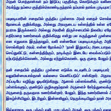
அதன் பொத்தான்கள் நம் இடுப்பு பகுதிக்கு கொடுக்கும் வலியை
அமர்ந்து நம்மை குத்திக்கொண்டிருந்தால் நம்மால் தாங்க முடியுமா
பவுலடியாரின் சதையில் குத்திய முள்ளாக அவர் எதைச் சொல்ல
நோயைக் குறிக்கிறது, அல்லது அவருடைய உள்ளத்தில் உள்ள ஏத
நபராக இருக்கலாம் அல்லது அவரின் திருச்சபையில் நிலவிய ஏதோ 
எதிர்மறை உணர்வைக் குறிக்கிறது என்று பல கருத்துகள் முன்வை
என எதுவாக இருந்தாலும், வலி என்னவோ பவுலடியாருக்கு அதிக
சொல்கிறார் அவர். என்ன நோக்கம்? 'நான் இறுமாப்பு அடையாத
செய்துவிட்டு, கன்னத்திற்கும், நாடிக்கும் இடையே வைக்கப்பட
ஏற்படுத்திக்கொண்ட அல்லது ஏற்றுக்கொண்ட ஒரு குறை. மேலும் இ
தன் சதையில் குத்திய முள்ளை எடுக்க கடவுளிடம் பவுலடியார் 
வலுவின்மையால்தான் வல்லமை வெளிப்படும்' என்கிறார். அத
அப்படியே வழிந்து ஓடிவிடுகிறது. ஆனால் பள்ளங்களில், குண்ட
பள்ளங்களும், குண்டும் குழிகளும்தான் அருளைச் சேர்த்துவை
அருளைத் தருவதாக உணர்கின்றார். மேலும், இந்த உணர்வினால் அ
இகழ்ச்சியிலும், இடரிலும், இன்னலிலும், நெருக்கடியிலும் நான் அக
இவ்வாறாக, ஒரு பக்கம் வலி, மறு பக்கம் அருள். ஒரு பக்கம் வ