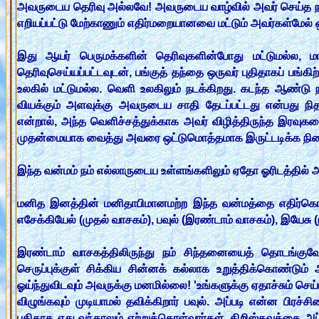
அவருடைய தெரிவு அல்லவே! அவருடைய வாழ்வில் அவர் செய்த நற்கா
எறியப்பட்டு மேற்காணும் எதிர்மறையானவை மட்டும் அவர்கள்மேல்
இது ஆயர் பெருமக்களின் தெரிவுகளின்போது மட்டுமல்ல, ம
தெரிவுசெய்யப்பட்டவுடன், பங்குத் தந்தை ஒருவர் புதிதாகப் பங்கி
உலகில் மட்டுமல்ல. வெளி உலகிலும் நடக்கிறது. கடந்த ஆண்டு ந
வியக்கும் அளவுக்கு அவருடைய சாதி தேடப்பட்டது என்பது ந
என்றால், அந்த வெளிச்சத்துக்காக அவர் விழித்திருந்த இரவுகளை
முதன்மையாக வைத்து அவரை ஒட்டுமொத்தமாக இருட்டடிக்க நினைப
இந்த வன்மம் நம் எல்லாருடைய உள்ளங்களிலும் ஏதோ ஓரிடத்தில் 
மனித இனத்தின் மனிதாபிமானமற்ற இந்த வன்மத்தை எதிர்கொண்
எசேக்கியேல் (முதல் வாசகம்), பவுல் (இரண்டாம் வாசகம்), இயேசு (
இரண்டாம் வாசகத்திலிருந்து நம் சிந்தனையைத் தொடங்குவ
செருப்புக்குள் சிக்கிய சின்னக் கல்லாக உறுத்திக்கொண்டும் 
ஓய்ந்துவிடவும் அவருக்கு மனமில்லை! 'உங்களுக்கு ஏதாச்சும் செய்யண
விழுங்கவும் முடியாமல் தவிக்கிறார் பவுல். அப்படி என்ன பிரச
புதிதாக எது வந்தாலும் ஏற்றுக்கொள்வார்கள். கிறிஸ்தவத்தை அ