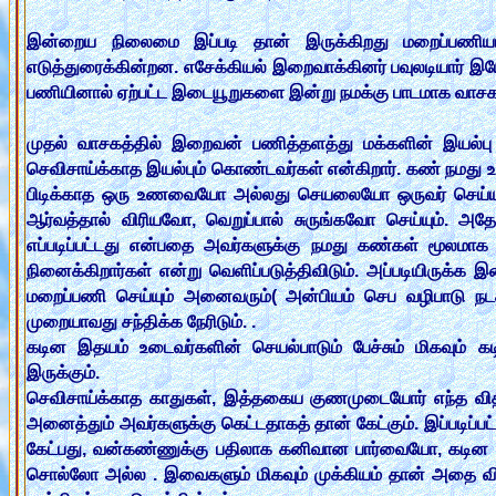
இன்றைய நிலைமை இப்படி தான் இருக்கிறது மறைப்பணியா
எடுத்துரைக்கின்றன. எசேக்கியல் இறைவாக்கினர் பவுலடியார்
பணியினால் ஏற்பட்ட இடையூறுகளை இன்று நமக்கு பாடமாக வாசகங
முதல் வாசகத்தில் இறைவன் பணித்தளத்து மக்களின் இயல்பு 
செவிசாய்க்காத இயல்பும் கொண்டவர்கள் என்கிறார். கண் நமது உணர
பிடிக்காத ஒரு உணவையோ அல்லது செயலையோ ஒருவர் செய்யும் 
ஆர்வத்தால் விரியவோ, வெறுப்பால் சுருங்கவோ செய்யும். அதே
எப்படிப்பட்டது என்பதை அவர்களுக்கு நமது கண்கள் மூலமாக க
நினைக்கிறார்கள் என்று வெளிப்படுத்திவிடும். அப்படியிருக்
மறைப்பணி செய்யும் அனைவரும்( அன்பியம் செப வழிபாடு 
முறையாவது சந்திக்க நேரிடும். .
கடின இதயம் உடைவர்களின் செயல்பாடும் பேச்சும் மிகவும் கட
இருக்கும்.
செவிசாய்க்காத காதுகள், இத்தகைய குணமுடையோர் எந்த விதமா
அனைத்தும் அவர்களுக்கு கெட்டதாகத் தான் கேட்கும். இப்படிப
கேட்பது, வன்கண்ணுக்கு பதிலாக கனிவான பார்வையோ, கடின 
சொல்லோ அல்ல . இவைகளும் மிகவும் முக்கியம் தான் அதை விட