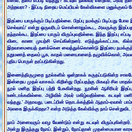
எனில், தீமை எப்படி வந்தது? கடவுள் நல்லவர் என்றால், அவர் 
அற்றவரா? - இப்படி நிறைய மெய்யியல் கேள்விகளை மனுக்குலம் க
இறப்பை யாருக்கும் பிடிப்பதில்லை. பிறப்பு நமக்குப் பிடிப்பது போ
செல்வாய்' என்று ஒருவரிடம் சொன்னாலும்கூட, அவருக்கு இறப்பதற
தந்தால்கூட இறப்பை யாரும் விரும்புவதில்லை. இந்த இறப்பு எப்
விடை காண முயற்சி செய்கின்றனர். எடுத்துக்காட்டாக, கில
இறவாமையைத் தனக்கென வைத்துக்கொண்டு இறப்பை நமக்குத் தந்
நறுமணத் தைலம் பூசு, காதல் மனையாளைத் தழுவிக்கொள், அவள
புதிய பொருள் தரப்படுகின்றது.
இணைத்திருமுறை நூல்களில் ஒன்றாகக் கருதப்படுகின்ற சாலமோ
இன்றைய முதல் வாசகம். கிறிஸ்து பிறப்பதற்கு மிகவும் சில மாதங்க
நூல் மனித இறப்பு பற்றி பேசுகின்றது. நூலின் ஆசிரியர் இறப
உண்டாக்கவில்லை. அழிவில் அவர் மகிழ்வதில்லை. கடவுள் 
வந்தது.' அதாவது, படைப்பின் தொடக்கத்தில் ஆதாம்-ஏவாள் பாம
அலகை இருக்கிறதா? என்ற அடுத்த கேள்விக்கு நாம் சென்றுவிட 
நாம் அனைவரும் வாழ வேண்டும் என்று கடவுள் விரும்புகின்றார்
அன்று இருந்தது நோய். இன்றும், நோய்தான் முதன்மையான காரணி