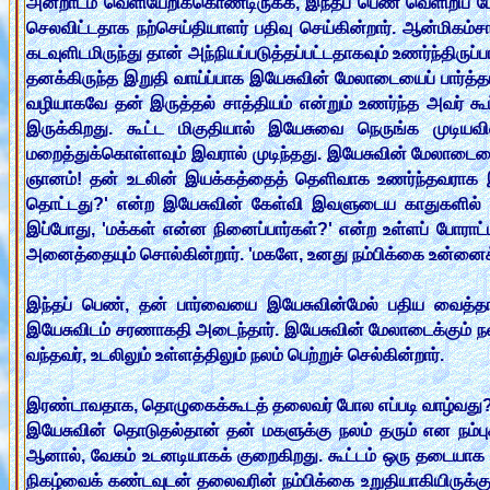
அன்றாடம் வெளியேறிக்கொண்டிருக்க, இந்தப் பெண் வெளிறிப் போய
செலவிட்டதாக நற்செய்தியாளர் பதிவு செய்கின்றார். ஆன்மிகம்சார
கடவுளிடமிருந்து தான் அந்நியப்படுத்தப்பட்டதாகவும் உணர்ந்திருப
தனக்கிருந்த இறுதி வாய்ப்பாக இயேசுவின் மேலாடையைப் பார்த்த
வழியாகவே தன் இருத்தல் சாத்தியம் என்றும் உணர்ந்த அவர் கூட
இருக்கிறது. கூட்ட மிகுதியால் இயேசுவை நெருங்க முடிய
மறைத்துக்கொள்ளவும் இவரால் முடிந்தது. இயேசுவின் மேலாடைய
ஞானம்! தன் உடலின் இயக்கத்தைத் தெளிவாக உணர்ந்தவராக இருக்
தொட்டது?' என்ற இயேசுவின் கேள்வி இவளுடைய காதுகளில் வ
இப்போது, 'மக்கள் என்ன நினைப்பார்கள்?' என்ற உள்ளப் போராட்
அனைத்தையும் சொல்கின்றார். 'மகளே, உனது நம்பிக்கை உன்னைக் 
இந்தப் பெண், தன் பார்வையை இயேசுவின்மேல் பதிய வைத்தாள்
இயேசுவிடம் சரணாகதி அடைந்தார். இயேசுவின் மேலாடைக்கும் நலமாக
வந்தவர், உடலிலும் உள்ளத்திலும் நலம் பெற்றுச் செல்கின்றார்.
இரண்டாவதாக, தொழுகைக்கூடத் தலைவர் போல எப்படி வாழ்வது
இயேசுவின் தொடுதல்தான் தன் மகளுக்கு நலம் தரும் என நம்பு
ஆனால், வேகம் உடனடியாகக் குறைகிறது. கூட்டம் ஒரு தடையாக ம
நிகழ்வைக் கண்டவுடன் தலைவரின் நம்பிக்கை உறுதியாகியிருக்கும்