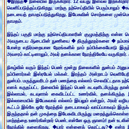
�இறந்த� நிலையில் இருக்கிறார். 12 வயது இளவல் இறக்கிறார்.
வெளிப்படுத்தப்படுகிறது. மாற்கு நற்செய்தியில் பெரும்பாலும் �
நடையைத் தாமதப்படுத்துகிறது. இயேசுவின் சொற்களை முன்மொழி
தாமதம்.
இந்தப் பகுதி மாற்கு நற்செய்தியாளரின் குழுமத்திற்கு என்ன 
அவருடைய ஆடையின் நுணியை � திருத்தூதர்களை � நம்மால் தொ
போன்ற எதிர்மறையான நேரங்களில் நாம் நம்பிக்கையோடு இருந்தா
அவசரம் காட்டினாலும், அவர் தனக்கான நேரத்திலேயே வருகிறார். 
நிகழ்வில் வரும் இந்தப் பெண் மூன்று நிலைகளில் துன்பம் அனுபவிக்க
நம்பினார்கள் இஸ்ரயேல் மக்கள். இரத்தம் அன்றாடம் வெளியேற
துன்பம். மருத்துவரிடம் தன் பணத்தை எல்லாம் செலவிட்டதாக நற்செய
எனக் கருதப்பட்ட நிலையில் இந்தப் பெண் கடவுளிடமிருந்து தான் அ
இல்லாமல், கடவுளால் கைவிடப்பட்ட உணர்வில், தனக்கிருந்த
இல்லாமையில் இயேசுவால் எல்லாம் இயலும் என்றும், அவர் வழியா
கூட்டம் இங்கே ஒரே நேரத்தில் தடையாகவும் வாய்ப்பாகவும் இரு
இருந்ததால் தன் முகத்தை இயேசுவிடமிருந்து மறைத்துக்கொள்ளவ
மாற்றத்தை உணர்கின்றார் பெண். என்னே ஒரு ஞானம்! தன் உடலின் 
நேரத்தில் களைகிறது. �யார் என்னைத் தொட்டது?� என்ற இ