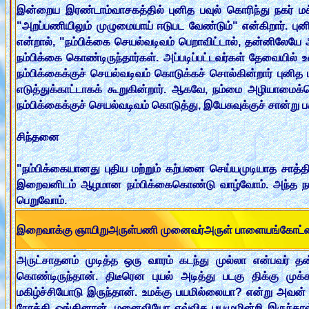
இன்றைய இரண்டாம்வாசகத்தில் புனித பவுல் கொரிந்து நகர் மக
"அறப்பணியிலும் முழுமையாய் ஈடுபட வேண்டும்" என்கிறார். ப
என்றால், "நம்பிக்கை செயல்வடிவம் பெறாவிட்டால், தன்னிலேயே 
நம்பிக்கை கொண்டிருந்தார்கள். அப்படிப்பட்டவர்கள் தேவையி
நம்பிக்கைக்குச் செயல்வடிவம் கொடுக்கச் சொல்கின்றார் புனித
எடுத்துக்காட்டாகக் கூறுகின்றார். ஆகவே, நம்மை அழியாமைக
நம்பிக்கைக்குச் செயல்வடிவம் கொடுத்து, இயேசுவுக்குச் சான்று 
சிந்தனை
"நம்பிக்கையானது புதிய மற்றும் கற்பனை செய்யமுடியாத சாத்த
இறைவனிடம் ஆழமான நம்பிக்கைகொண்டு வாழ்வோம். அந்த நம்
பெறுவோம்.
இறைவாக்கு ஞாயிறுஅருள்பணி முனைவர்அருள் பாளையங்கோட்
அருட்சாதனம் முடித்த ஒரு வாரம் கடந்து முல்லா என்பவர்
கொண்டிருந்தான். திடீரென புயல் அடித்து படகு திக்கு முக
மகிழ்ச்சியோடு இருந்தான். உமக்கு பயமில்லையா? என்று அவன
நோக்கி ஓங்கினான். மனைவியோ எவ்வித பயமுமின்றி இருந்தாள