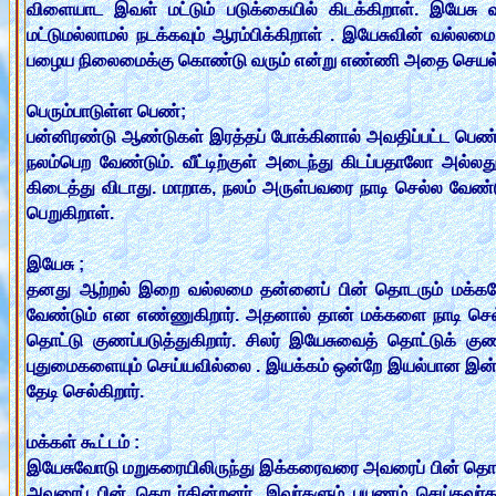
விளையாட இவள் மட்டும் படுக்கையில் கிடக்கிறாள். இயேச
மட்டுமல்லாமல் நடக்கவும் ஆரம்பிக்கிறாள் . இயேசுவின் வல்லம
பழைய நிலைமைக்கு கொண்டு வரும் என்று எண்ணி அதை செயல்படு
பெரும்பாடுள்ள பெண்;
பன்னிரண்டு ஆண்டுகள் இரத்தப் போக்கினால் அவதிப்பட்ட பெண்
நலம்பெற வேண்டும். வீட்டிற்குள் அடைந்து கிடப்பதாலோ அல்
கிடைத்து விடாது. மாறாக, நலம் அருள்பவரை நாடி செல்ல வேண்டு
பெறுகிறாள்.
இயேசு ;
தனது ஆற்றல் இறை வல்லமை தன்னைப் பின் தொடரும் மக்களோடு
வேண்டும் என எண்ணுகிறார். அதனால் தான் மக்களை நாடி செல்
தொட்டு குணப்படுத்துகிறார். சிலர் இயேசுவைத் தொட்டுக் 
புதுமைகளையும் செய்யவில்லை . இயக்கம் ஒன்றே இயல்பான இன்
தேடி செல்கிறார்.
மக்கள் கூட்டம் :
இயேசுவோடு மறுகரையிலிருந்து இக்கரைவரை அவரைப் பின் தொடர்
அவரைப் பின் தொடர்கின்றனர். இவர்களும் பயணம் செய்தவ