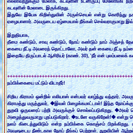
எல்லாவற்றுக்கும் மேலாக, கடவுளின் உடனிருப்பு மேலோங்கி நிற்க
கடவுளின் மேலாடை இருக்கிறது.
இதுவே இயேசு கிறிஸ்துவின் அருள்செயல் என்று கொரிந்து நகர
ஏழையானார். அவருடைய ஏழ்மையால் நீங்கள் செல்வராகுமாறு இவ்வ
இறுதியாக,
தீமை கண்டும், சாவு கண்டும், நோய் கண்டும் நாம் அஞ்சத் த
கையை நீட்டி அவரைத் தொட்டாலோ, அவர் தன் கையை நீட்டி நம்மை
இதையே திருப்பாடல் ஆசிரியர் (காண். 30), 'நீர் என் புலம்பலைக் கள
+++++++++++++++++++++++++++++++++++++++++++++++
நம்பிக்கையை மட்டும் விடாதீர்!
சிறிய கிராமம் ஒன்றில் எலியாஸ் என்பவர் வாழ்ந்து வந்தார். அவ
கிராமத்து மருத்துவர், �இவள் பிழைக்கமாட்டாள்! இந்த நோய்க்க
துறவி ஒருவரைப் பற்றி அவருக்குச் சொல்லப்படுகிறது. �அவர்
அழைத்துவருமாறு புறப்படுகிறார். �உடனே வருகிறேன்!� என்று ச
நலம் கிடைத்துவிடும் என்ற நம்பிக்கை கொஞ்சம் பிறக்கிறது.
அவளுடைய நீண்டகால நோய் நீங்கப் பெற்றாள். துறவியின் ஆற்றல் 