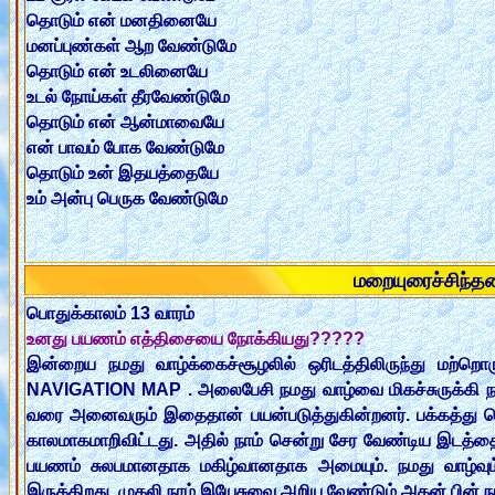
தொடும் என் மனதினையே
மனப்புண்கள் ஆற வேண்டுமே
தொடும் என் உடலினையே
உடல் நோய்கள் தீரவேண்டுமே
தொடும் என் ஆன்மாவையே
என் பாவம் போக வேண்டுமே
தொடும் உன் இதயத்தையே
உம் அன்பு பெருக வேண்டுமே
மறையுரைச்சிந்
பொதுக்காலம் 13 வாரம்
உனது பயணம் எத்திசையை நோக்கியது?????
இன்றைய நமது வாழ்க்கைச்சூழலில் ஒரிடத்திலிருந்து மற்ற
NAVIGATION MAP . அலைபேசி நமது வாழ்வை மிகச்சுருக்கி ந
வரை அனைவரும் இதைதான் பயன்படுத்துகின்றனர். பக்கத்து தெ
காலமாகமாறிவிட்டது. அதில் நாம் சென்று சேர வேண்டிய இடத்
பயணம் சுலபமானதாக மகிழ்வானதாக அமையும். நமது வாழ்வு
இருக்கிறது. முதலி நாம் இயேசுவை அறிய வேண்டும் அதன் பின்