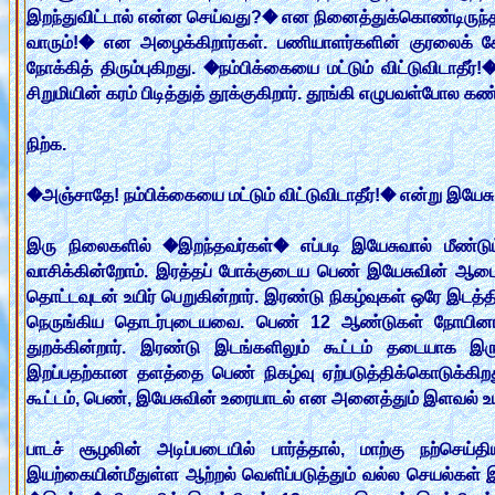
இறந்துவிட்டால் என்ன செய்வது?� என நினைத்துக்கொண்டிருந்த ந
வாரும்!� என அழைக்கிறார்கள். பணியாளர்களின் குரலைக் கே
நோக்கித் திரும்புகிறது. �நம்பிக்கையை மட்டும் விட்டுவிடாத
சிறுமியின் கரம் பிடித்துத் தூக்குகிறார். தூங்கி எழுபவள்போல
நிற்க.
�அஞ்சாதே! நம்பிக்கையை மட்டும் விட்டுவிடாதீர்!� என்று இயேசு 
இரு நிலைகளில் �இறந்தவர்கள்� எப்படி இயேசுவால் மீண்டும்
வாசிக்கின்றோம். இரத்தப் போக்குடைய பெண் இயேசுவின் ஆடை
தொட்டவுடன் உயிர் பெறுகின்றார். இரண்டு நிகழ்வுகள் ஒரே இடத்தி
நெருங்கிய தொடர்புடையவை. பெண் 12 ஆண்டுகள் நோயினால் வ
துறக்கின்றார். இரண்டு இடங்களிலும் கூட்டம் தடையாக இருக
இறப்பதற்கான தளத்தை பெண் நிகழ்வு ஏற்படுத்திக்கொடுக்கிற
கூட்டம், பெண், இயேசுவின் உரையாடல் என அனைத்தும் இளவல் உயி
பாடச் சூழலின் அடிப்படையில் பார்த்தால், மாற்கு நற்செ
இயற்கையின்மீதுள்ள ஆற்றல் வெளிப்படுத்தும் வல்ல செயல்கள் 