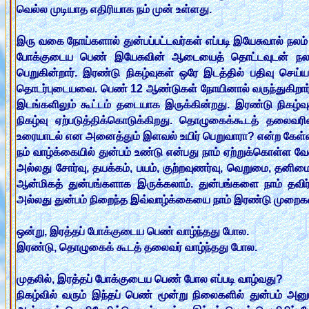
வெல்ல முடியாத எதிரியாக நம் முன் உள்ளது.
இரு வகை நோய்களால் துன்பப்பட்டவர்கள் எப்படி இயேசுவால் நலம்
போக்குடைய பெண் இயேசுவின் ஆடையைத் தொட்டவுடன் நலம் 
பெறுகின்றார். இரண்டு நிகழ்வுகள் ஒரே இடத்தில் பதிவு செய்ய
தொடர்புடையவை. பெண் 12 ஆண்டுகள் நோயினால் வருந்துகிறார். இ
இடங்களிலும் கூட்டம் தடையாக இருக்கின்றது. இரண்டு நிகழ்வ
நிகழ்வு ஏற்படுத்திக்கொடுக்கிறது. தொழுகைக்கூடத் தலைவரி
உரையாடல் என அனைத்தும் இளவல் உயிர் பெறுவாரா? என்ற கேள்வி
நம் வாழ்க்கையில் துன்பம் உண்டு என்பது நாம் ஏற்றுக்கொள்ள வ
அல்லது சோர்வு, தயக்கம், பயம், குற்றவுணர்வு, வெறுமை, தனி
ஆன்மிகத் துன்பங்களாக இருக்கலாம். துன்பங்களை நாம் தவிர
அல்லது துன்பம் நிறைந்த இவ்வாழ்க்கையை நாம் இரண்டு முறைகள
ஒன்று, இரத்தப் போக்குடைய பெண் வாழ்ந்தது போல.
இரண்டு, தொழுகைக் கூடத் தலைவர் வாழ்ந்தது போல.
முதலில், இரத்தப் போக்குடைய பெண் போல எப்படி வாழ்வது?
நிகழ்வில் வரும் இந்தப் பெண் மூன்று நிலைகளில் துன்பம் அனுபவி