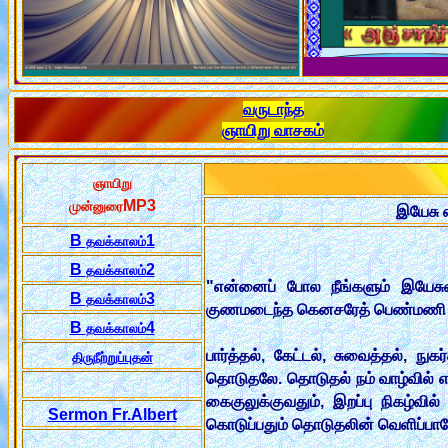
வருடாந்த
ஞாயிறு வாசகம்
ஞாயிறு
MP3
முன்னுரை
இயேசு 
B
1
தவக்காலம்
B
2
தவக்காலம்
"என்னைப் போல நீங்களும் இயேச
B
3
தவக்காலம்
குணமடைந்த கெனசரேத் பெண்மணி நம்
B
4
தவக்காலம்
பார்த்தல், கேட்டல், சுவைத்தல், ந
திருநீற்றுப்புதன்
தொடுதலே. தொடுதல் நம் வாழ்வில் எ
கைகுலுக்குவதும், இறப்பு நிகழ்வி
Sermon Fr.Albert
கொடுப்பதும் தொடுதலின் வெளிப்பாட