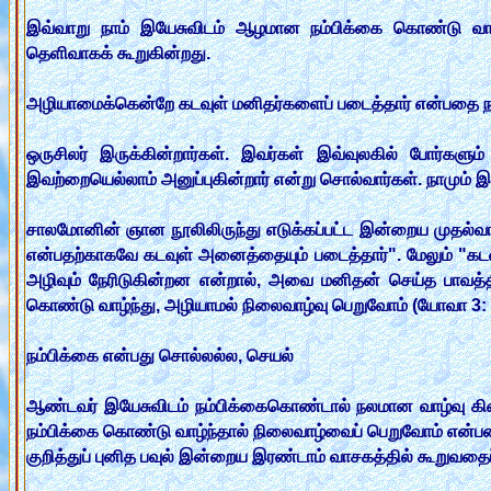
இவ்வாறு நாம் இயேசுவிடம் ஆழமான நம்பிக்கை கொண்டு வா
தெளிவாகக் கூறுகின்றது.
அழியாமைக்கென்றே கடவுள் மனிதர்களைப் படைத்தார் என்பதை ந
ஒருசிலர் இருக்கின்றார்கள். இவர்கள் இவ்வுலகில் போர்களு
இவற்றையெல்லாம் அனுப்புகின்றார் என்று சொல்வார்கள். நாமும்
சாலமோனின் ஞான நூலிலிருந்து எடுக்கப்பட்ட இன்றைய முதல்வாசக
என்பதற்காகவே கடவுள் அனைத்தையும் படைத்தார்". மேலும் "கடவ
அழிவும் நேரிடுகின்றன என்றால், அவை மனிதன் செய்த பாவத்
கொண்டு வாழ்ந்து, அழியாமல் நிலைவாழ்வு பெறுவோம் (யோவா 3: 
நம்பிக்கை என்பது சொல்லல்ல, செயல்
ஆண்டவர் இயேசுவிடம் நம்பிக்கைகொண்டால் நலமான வாழ்வு கிடை
நம்பிக்கை கொண்டு வாழ்ந்தால் நிலைவாழ்வைப் பெறுவோம் என்பன 
குறித்துப் புனித பவுல் இன்றைய இரண்டாம் வாசகத்தில் கூறுவதைப் ப