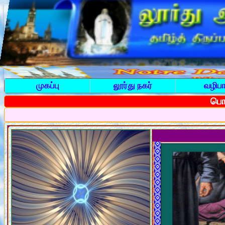
முகப்பு
லூர்து நகர்
வழிபா
பொத