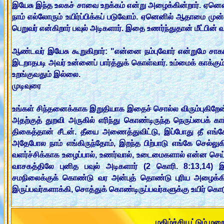
இயேசு இந்த உலகச் சாவை உறக்கம் என்று அழைக்கின்றார். ஏனெனி
நாம் எல்லோரும் உயிர்ப்பிக்கப் படுவோம். ஏனெனில் ஆதாமை மு
பெறுவர் என்கிறார் பவுல் அடிகளார். இதை உணர்ந்துதான் மீட்பி
ஆண்டவர் இயேசு கூறுகிறார்: "என்னை நம்புவோர் என்றுமே சாகமாட்ட
இடறாதபடி அவர் உன்னைப் பார்த்துக் கொள்வார். உம்மைக் காக்க
உறங்குவதும் இல்லை.
முடிவுரை
உங்கள் சிந்தனைக்காக இறுதியாக இதைச் சொல்ல விரும்புகிறேன்.
அதற்குத் துறவி அருகில் எரிந்து கொண்டிருந்த நெருப்பைக் காட
திகைத்தான் சீடன். தீயை அணைத்துவிட்டு, இப்போது தீ எங்க
அதேபோல நாம் எங்கிருந்தோம், இறந்த பிற்பாடு எங்கே செல்லுக
வளர்ச்சிக்காக உழைப்பால், உணர்வால், உடைமைகளால் என்ன செய்
வாசகத்திலே புனித பவுல் அடிகளார் (2 கொரி. 8:13,14) இ
சமநிலைக்குக் கொண்டு வர அன்புத் தொண்டு புரிய அழைக்கி
இருப்பவர்களாக்கி, சொத்துக் கொண்டிருப்பவர்களுக்கு உயிர் கொடு
மகிழ்ச்சியூட்டும் 