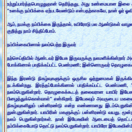
உற்றுப்பார்த்தபொழுதுதான் தெரிந்தது, அது உண்மையான இலை 
"உனக்கு நம்பிக்கை ஏற்படவேண்டும் என்பதற்காகவே, நான் ஓர்
ஆம், நமக்கு நம்பிக்கை இருந்தால், உயிரோடு பல ஆண்டுகள் வாழ
குறித்து நாம் சிந்திப்போம்.
நம்பிக்கையினால் நலம்பெற்ற இருவர்
நற்செய்தியில் ஆண்டவர் இயேசு இருவருக்கு நலமளிக்கின்றார் அ
போக்கினால் பாதிக்கப்பட்ட பெண்மணி; இன்னொருவர் தொழுகைக
இந்த இரண்டு நிகழ்வுகளுக்கும் ஒருசில ஒற்றுமைகள் இருக
நடக்கின்றது. இரத்தப்போக்கினால் பாதிக்கப்பட்ட பெண்
நலம்பெறுகின்றார். தொழுகைக்கூடத் தலைவரான யாயிர் இயேசுவ
பிழைத்துக்கொள்வாள்" என்கிறார். இயேசுவும் அவருடைய மகளை
நிகழ்வுகளிலும் பன்னிரண்டு என்ற எண்ணானது இடம்பெறுகின்
துன்புறுகின்றார். யாயிரின் மகளுக்குப் பன்னிரண்டு வயது. ம
நலம் பெறுகின்றார்கள். நான் இயேசுவின் ஆடையைத் தொட்டா
நம்பிக்கையோடு தொட்டு நலம்பெறுகின்றார். யாயிரோ இயேசுவின்ம