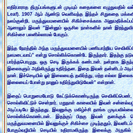
எதிர்பாராத திருப்பங்களுடன் முடியும் கதைகளை எழுதுவதில
Leaf). 1907 ஆம் ஆண்டு வெளிவந்த இந்தச் சிறுகதை மக்களி
நலம்குன்றி, மருத்துவமனையில் சிகிச்சைக்காக அனுமதிக்கப்பட
ஆனாலும் இவன் "இன்னும் ஒருசில நாள்களில் நான் இறந்துவி
சிகிச்சை பலனில்லாமல் போகும்.
இந்த நேரத்தில் அந்த மருத்துவமனையில் பணியாற்றிய செவிலிப்
நலமடைவாய்" என்று சொல்லிக்கொண்டே இருந்தார். இதற்கு நடுவ
பார்த்தபொழுது, ஒரு செடி இருக்கக் கண்டான். நன்றாக இருந்
இலைகளும் அதிலிருந்து உதிர்ந்தன. இதை இவன் தன்னிடம் அடிக்க
நான். இச்செடியில் ஓர் இலையைத் தவிர்த்து, மற்ற எல்லா இலைகளும
இலையைப் போன்று நானும் உதிர்ந்துவிடுவேன்" என்றான்.
இதைப் பொறுமையோடு கேட்டுக்கொண்டிருந்த செவிலிப்பெண், "
சொல்லிவிட்டுச் சென்றார். மறுநாள் காலையில் இவன் சன்னல்வழ
அடிப்படியே இருந்தது. இவனுக்கு மகிழ்ச்சி தாங்க முடியவி
சொல்லிக்கொண்டான். இதற்குப் பிறகு இவன் தனக்குக் கொ
மருத்துவமனையில் இவனுக்குச் சிகிச்சை முடிந்ததும், இவனிட
போகும்வழியில் செடியில் உதிராமலிருந்த இலைக்கு அரு