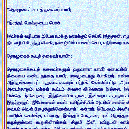
*தொழுகைக் கூடத் தலைவர் யாயீர்,
*இரத்தப் போக்குடைய பெண்.
இவர்கள் வழியாக இயேசு நமக்கு உரைக்கும் செய்தி இதுதான், எழு
தீய வழியிலிருந்து விலகி, நல்வழியில் பயணம் செய், எதிர்ம
தொழுகைக் கூடத் தலைவர் யாயீர் :
தொழுகைக்கூடத் தலைவர்களுள் ஒருவரான யாயீர் எனபவரின் ம
நிலையை கண்ட தந்தை யாயீர், மனமுடைந்து போகிறார். என்ன ச
அற்புதங்களையும் புதுமைகளையும் பற்றிக் கேள்விப்பட்டு 
அடைந்தாலும், மக்கள் கூட்டம் அவரை விடுவதாக இல்லை. இன
பின்தொடர்கின்றனர். இந்நிலையில் தான், இன்றைய கதாநாயகர்
இருந்தாலும், இயேசுவைக் கண்ட மகிழ்ச்சியில் அவரின் காலில் 
வையும் அவள் பிழைத்துக்கொள்வாள்" என்றார். இயேசுவும் அவரின் 
யாயீரின் செவிக்கு எட்டியது. இன்னும் போதகரை ஏன் தொந்தரவு 
கருத்துக்ளை கூறுகின்றார்கள். சிறுமி இனி உயிருடன் வ
வேண்டியதுதான் என்று அவ்வூர் மக்கள் பல கருத்துக்களையு