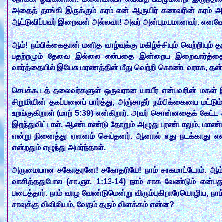
அதைத் தாங்கி இருக்கும் கரம் என் ஆருயிர் கணவரின் கர
ஆட்டுவிப்பவர் இறைவன் அல்லவா! அவர் அன்புமயமானவர். எனவே 
ஆம்! நம்பிக்கைதான் மனித வாழ்வுக்கு மகிழ்ச்சியும் வெற்றியு
பதற்றமும் தேவை இல்லை என்பதை இன்றைய இறைவார்த்தை 
வார்த்தையில் இயேசு மரணத்தின் மீது வெற்றி கொண்டவராக, தன்ன
செபக்கூடத் தலைவர்களுள் ஒருவரான யாயீர் என்பவரின் மகள் இற
சிறுமியின் தகப்பனைப் பார்த்து, அஞ்சாதீர் நம்பிக்கையை மட்டும் 
உறங்குகிறாள் (மாற் 5:39) என்கிறார். அவர் சொன்னதைக் க
இறந்துவிட்டாள். ஆண்டாண்டு தோறும் அழுது புரண்டாலும், மாண்ட
என்று நினைத்து ஏளனம் செய்தனர். ஆனால் எது நடக்காது என்
என்றதும் எழுந்து அமர்ந்தாள்.
அருமையான சகோதரனே! சகோதரியே! நாம் சாகமாட்டோம். ஆம்!
வாசித்ததுபோல (சா.ஞா. 1:13-14) நாம் சாக வேண்டும் என்பத
படைத்தார். நாம் வாழ வேண்டுமென்று விரும்புகிறாரேயொழிய, நாம
சாவுக்கு விவிலியம், வேதம் தரும் விளக்கம் என்ன?