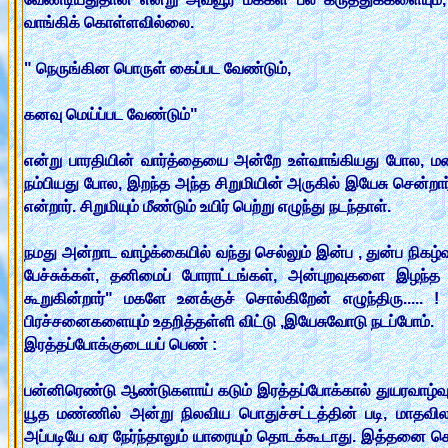
வாங்கிக் கொள்ளவில்லை.
" நெருங்கின பொருள் கைப்பட வேண்டும்,
கனவு மெய்ப்பட வேண்டும்"
என்று பாரதியின் வார்த்தையை அன்றே உள்வாங்கியது போல, மனதி
நம்பியது போல, இறந்த அந்த சிறுமியின் அருகில் இயேசு சென்றார், 
என்றார். சிறுமியும் மீண்டும் உயிர் பெற்று எழுந்து நடந்தாள்.
நமது அன்றாட வாழ்க்கையில் வந்து செல்லும் இன்ப , துன்ப நிகழ
பேச்சுக்கள், தனிமைப் போராட்டங்கள், அன்புறவுகளை இழந்த பி
கூறுகின்றார்" மகளே உனக்குச் சொல்கிறேன் எழுந்திரு.....
பிரச்சனைகளையும் உதறித்தள்ளி விட்டு ,இயேசுவோடு நடப்போம்.
இரத்தப்போக்குடையப் பெண் :
பன்னிரெண்டு ஆண்டுகளாய் கடும் இரத்தப்போக்கால் துயரவாழ்
யூத மண்ணில் அன்று நிலவிய பொதுச்சட்டத்தின் படி, மாதவில
அப்படியே வர நேர்ந்தாலும் யாரையும் தொடக்கூடாது. இத்தனை