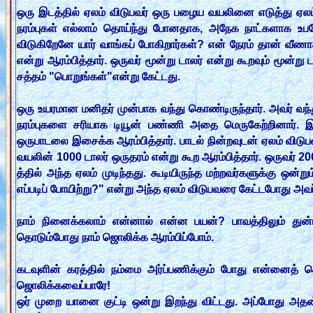
ஒரு இடத்தில் ஏலம் விடுபவர் ஒரு பழைய வயலினை எடுத்து ஏலம
நரம்புகள் எல்லாம் தொய்ந்து போனதாக, அநேக நாட்களாக உபய
விடுகிறேனே யார் வாங்கப் போகிறார்கள்? என் நேரம் தான் வீ
என்று ஆரம்பித்தார். ஒருவர் மூன்று டாலர் என்று கூறவும் மூன்று 
சத்தம் "பொறுங்கள்"என்று கேட்டது.
ஒரு உயரமான மனிதர் முன்பாக வந்து கொண்டிருந்தார். அவர் வ
நரம்புகளை சரியாக டியூன் பண்ணி அதை மெருகேற்றினார்.
ஒருபாடலை இசைக்க ஆரம்பித்தார். பாடல் நின்றவுடன் ஏலம் வி
வயலின் 1000 டாலர் ஒருதரம் என்று கூற ஆரம்பித்தார். ஒருவர் 
த்தில் அந்த ஏலம் முடிந்தது. கூடியிருந்த மற்றவர்களுக்கு ஒ
எப்படிப் போயிற்று?" என்று அந்த ஏலம் விடுபவரை கேட்டபோது
நாம் நினைக்கலாம் என்னால் என்ன பயன்? பாவத்திலும் துன்ப
தொடும்போது நாம் ஜொலிக்க ஆரம்பிப்போம்.
கடவுளின் கரத்தில் நம்மை அர்ப்பணிக்கும் போது என்னைத் த
ஜொலிக்கவைப்பாரே!
ஒர் முறை யானை குட்டி ஒன்று இறந்து விட்டது. அப்போது அதன்