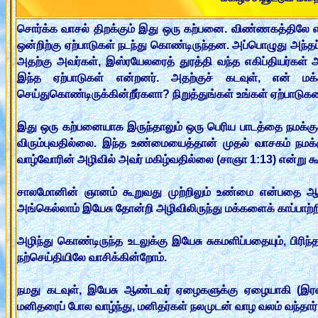
சொர்க்க வாசல் திறக்கும் இது ஒரு கற்பனை. விண்ணகத்திலே எங்
ஒன்றிற்கு ஏற்பாடுகள் நடந்து கொண்டிருந்தன. அப்பொழுது அந்தப்
அதற்கு அவர்கள், இஸ்ரயேலரைத் துரத்தி வந்த எகிப்தியர்கள்
இந்த ஏற்பாடுகள் என்றனர். அதற்குச் கடவுள், என் மக்க
செய்துகொண்டிருக்கின்றீர்களா? நிறுத்துங்கள் உங்கள் ஏற்பாடுக
இது ஒரு கற்பனையாக இருந்தாலும் ஒரு பெரிய பாடத்தை நமக்குக
விரும்புவதில்லை. இந்த உண்மையைத்தான் முதல் வாசகம் நமக்
வாழ்வோரின் அழிவில் அவர் மகிழ்வதில்லை (சாஞா 1:13) என்று கூ
சாலமோனின் ஞானம் கூறுவது முற்றிலும் உண்மை என்பதை ஆண்டவ
அங்கெல்லாம் இயேசு தோன்றி அழிவிலிருந்து மக்களைக் காப்பாற்ற
அழிந்து கொண்டிருந்த உடலுக்கு இயேசு சுகமளிப்பதையும், பிரிந
நற்செய்தியிலே வாசிக்கின்றோம்.
நமது கடவுள், இயேசு ஆண்டவர் ஏழைகளுக்கு ஏழையாகி (இரண்
மனிதரைப் போல வாழ்ந்து, மனிதர்கள் நலமுடன் வாழ வலம் வந்தார்