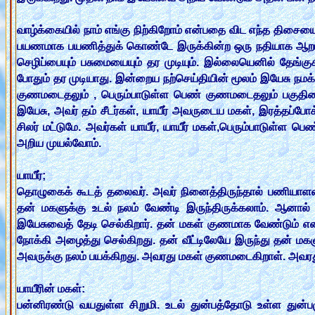
வாழ்க்கையில் நாம் எங்கு நிற்கிறோம் என்பதை விட எந்த திசைய
பயணமாக பயணித்துக் கொண்டே இருக்கின்ற ஒரு நதியாக ஆறாக இர
செழிப்பையும் பசுமையையும் தர முடியும். இல்லையெனில் தேங்குக
போதும் தர முடியாது. இன்றைய நற்செய்தியின் மூலம் இயேசு நமக்
குணமடைதலும் , பெரும்பாடுள்ள பெண் குணமடைதலும் பகுதியை 
இயேசு, அவர் தம் சீடர்கள், யாயீர் அவருடைய மகள், இரத்தப்போ
சிலர் மட்டுமே. அவர்கள் யாயீர், யாயீர் மகள்,பெரும்பாடுள்
அறிய முயல்வோம்.
யாயீர்;
தொழுகைக் கூடத் தலைவர். அவர் நினைத்திருந்தால் பணியா
தன் மகளுக்கு உடல் நலம் வேண்டி இருந்திருக்கலாம். ஆனால்
இயேசுவைத் தேடி செல்கிறார். தன் மகள் குணமாக வேண்டும்
நோக்கி அழைத்து செல்கிறது. தன் வீட்டிலேயே இருந்து தன் ம
அவருக்கு நலம் பயக்கிறது. அவரது மகள் குணமடைகிறாள். அவரது
யாயீரின் மகள்:
பன்னிரண்டு வயதுள்ள சிறுமி. உடல் துன்பத்தோடு உள்ள துன்பமு