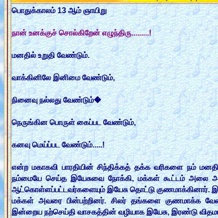
பொதுக்காலம் 13 ஆம் ஞாயிறு
நான் உனக்குச் சொல்கிறேன் எழுந்திரு.........!
மனதில் உறுதி வேண்டும்.
வாக்கினிலே இனிமை வேண்டும்,
நினைவு நல்லது வேண்டும்�
நெருங்கின பொருள் கைப்பட வேண்டும்,
கனவு மெய்ப்பட வேண்டும்.....!
என்ற மகாகவி பாரதியின் சிந்திக்கத் தக்க வரிகளை நம் மனத
நம்மையே செய்த இயேசுவை நோக்கி, மக்கள் கூட்டம் அலை அலைய
ஆட்கொள்ளப்பட்டவர்களையும் இயேசு தொட்டு குணமாக்கினார். இப்ப
மக்கள் அவரை பின்பற்றினர். சிலர் தங்களை குணமாக்க வேண்
இன்றைய நற்செய்தி வாசகத்தின் வழியாக இயேசு, இரண்டு விதமான