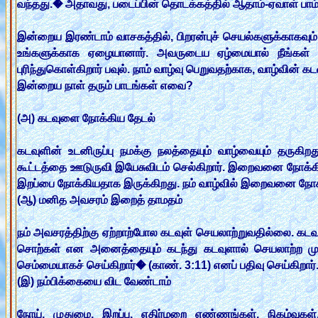
வந்தது.� அதாவது, படைப்பின் தொடக்கத்தில் ஆதாம்-ஏவாள் பாம
இன்றைய இரண்டாம் வாசகத்தில், பிறரன்புச் செயல்களுக்காகவும் கு
உங்களுக்காக ஏழையானார். அவருடைய ஏழ்மையால் நீங்கள் ச
புரிந்துகொள்கிறார் பவுல். நாம் வாழ்வு பெறுவதற்காக, வாழ்வின் க
இன்றைய நாள் தரும் பாடங்கள் எவை?
(அ) கடவுளை நோக்கிய தேடல்
கடவுளின் உடனிருப்பு நமக்கு நலத்தையும் வாழ்வையும் தருகி
கூட்டத்தை ஊடுருவி இயேசுவிடம் செல்கிறார். இறைவனை நோக்கிய
இறப்பை நோக்கியதாக இருக்கிறது. நம் வாழ்வில் இறைவனை நோக
(ஆ) மனித அவசரம் இறைத் தாமதம்
நம் அவசரத்திற்கு ஏற்றாற்போல கடவுள் செயலாற்றுவதில்லை. கடவு
சொற்கள் என அனைத்தையும் கடந்து கடவுளால் செயலாற்ற மு
செம்மையாகச் செய்கிறார்� (காண். 3:11) எனப் பதிவு செய்கிறார்
(இ) நம்பிக்கையை விட வேண்டாம்
நோய், முதுமை, இறப்பு, எதிர்மறை எண்ணங்கள், நிகழ்வுகள