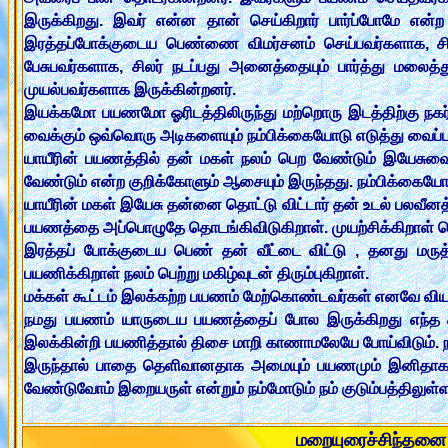
இருக்கிறது. இவர் என்ன தான் செய்கிறார் பார்ப்போமே என்ற
இரத்தப்போக்குடைய பெண்ணை விமர்சனம் செய்பவர்களாக, சில
பேசுபவர்களாக, சிலர் நடப்பது அனைத்தையும் பார்த்து மல
முயல்பவர்களாக இருக்கின்றனர்.
இயக்கமோ பயணமோ ஓரிடத்திலிருந்து மற்றொரு இடத்திற்கு நகர்ந
வைக்கும் ஒவ்வொரு அடிகளையும் நம்பிக்கையோடு எடுத்து வைப
யாயீரின் பயணத்தில் தன் மகள் நலம் பெற வேண்டும் இயேசு
வேண்டும் என்ற குறிக்கோளும் ஆசையும் இருந்தது. நம்பிக்கையோட
யாயீரின் மகள் இயேசு தன்னை தொட்டு விட்டார் தன் உடல் பலவீனத்த
பயணத்தை அப்பொழுதே தொடங்கிவிடுகிறாள். முயற்சிக்கிறாள் வெ
இரத்தப் போக்குடைய பெண் தன் வீட்டை விட்டு , தனது மரு
பயணிக்கிறாள் நலம் பெற்று மகிழ்வுடன் திரும்புகிறாள்.
மக்கள் கூட்டம் இலக்கற்ற பயணம் மேற்கொண்டவர்கள் எனவே வியப்ப
நமது பயணம் யாருடைய பயணத்தைப் போல இருக்கிறது எந்த திசை
இலக்கின்றி பயணித்தால் திசை மாறி காணாமலேயே போய்விடும். 
இருந்தால் பாதை தெளிவானதாக அமையும் பயணமும் இனிதா
வேண்டுவோம் இறையருள் என்றும் நம்மோடும் நம் குடும்பத்தில
மறையுரைச்சிந்தன