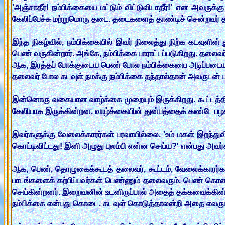
'அஞ்சாதீர்! நம்பிக்கையை மட்டும் விட்டுவிடாதீர்!' என அவருக்
கேலிப்பேச்சு மற்றுமொரு தடை. தடைகளைத் தாண்டிச் சென்றவர் 
இந்த நிகழ்வில், நம்பிக்கையில் இவர் நிலைத்து நிற்க கடவுளின்
பெண் வருகின்றார். அங்கே, நம்பிக்கை பாராட்டப்படுகிறது. தலைவர்
ஆக, இரத்தப் போக்குடைய பெண் போல நம்பிக்கையை அடிப்படைய
தலைவர் போல கடவுள் நமக்கு நம்பிக்கை தந்தால்தான் அவருடன
இன்னொரு வகையான வாழ்க்கை முறையும் இருக்கிறது. கூட்டத்தின
கேலியாக இருக்கின்றன. வாழ்க்கையின் துன்பத்தைக் கண்டே பழகிப
இவர்களுக்கு வேலைக்காரர்கள் பரவாயில்லை. 'உம் மகள் இறந்துவ
கொட்டிவிட்டது! இனி அழுது புலம்பி என்ன செய்ய?' என்பது அவ
ஆக, பெண், தொழுகைக்கூடத் தலைவர், கூட்டம், வேலைக்காரர்கள
பாடங்களைக் கற்பிப்பவர்கள் பெண்ணும் தலைவரும். பெண் கொண்ட
செய்கின்றனர். இறைவனின் உடனிருப்பால் அதைத் தக்கவைக்கின்
நம்பிக்கை என்பது கொடை. கடவுள் கொடுத்தாலன்றி அதை எவரு