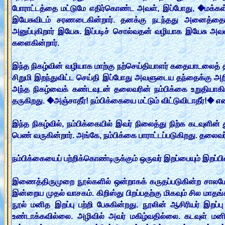
போராட்டத்தை மட்டுமே எதிர்கொண்ட அவள், இப்போது, �மக்கள் 
இயேசுவிடம் சரணடைகின்றார். தனக்கு நடந்தது அனைத்தைய
அனுப்புகிறார் இயேசு. இப்படிச் சொல்வதன் வழியாக இயேசு அவளை
களைகின்றார்.
இந்த நிகழ்வின் வழியாக மாற்கு நற்செய்தியாளர் கதையாடலைத் தாம
சிறுமி இறந்துவிட்ட செய்தி இப்போது அவளுடைய தந்தைக்கு அறிவ
அந்த நிகழ்வைக் கண்டவுடன் தலைவரின் நம்பிக்கை உறுதியாகியிர
தருகிறது. �அஞ்சாதீர்! நம்பிக்கையை மட்டும் விட்டுவிடாதீர்!� எ
இந்த நிகழ்வில், நம்பிக்கையில் இவர் நிலைத்து நிற்க கடவுளின்
பெண் வருகின்றார். அங்கே, நம்பிக்கை பாராட்டப்படுகிறது. தலைவர்
நம்பிக்கையைப் பற்றிக்கொண்டிருக்கும் ஒருவர் இறப்பையும் இறப்ப
இணைத்திருமுறை நூல்களில் ஒன்றாகக் கருதப்படுகின்ற சாலமோ
இன்றைய முதல் வாசகம். கிறிஸ்து பிறப்பதற்கு மிகவும் சில மாதங்க
நூல் மனித இறப்பு பற்றி பேசுகின்றது. நூலின் ஆசிரியர் இறப
உண்டாக்கவில்லை. அழிவில் அவர் மகிழ்வதில்லை. கடவுள் 