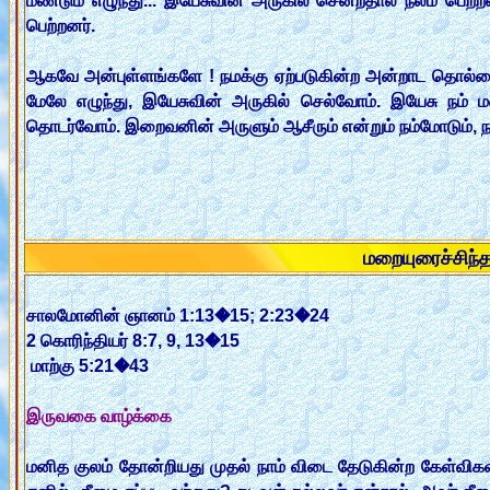
மீண்டும் எழுந்து... இயேசுவின் அருகில் சென்றதால் நலம் பெற
பெற்றனர்.
ஆகவே அன்புள்ளங்களே ! நமக்கு ஏற்படுகின்ற அன்றாட தொல்லைகள
மேலே எழுந்து, இயேசுவின் அருகில் செல்வோம். இயேசு நம
தொடர்வோம். இறைவனின் அருளும் ஆசீரும் என்றும் நம்மோடும்,
மறையுரைச்சி
சாலமோனின் ஞானம் 1:13�15; 2:23�24
2 கொரிந்தியர் 8:7, 9, 13�15
மாற்கு 5:21�43
இருவகை வாழ்க்கை
மனித குலம் தோன்றியது முதல் நாம் விடை தேடுகின்ற கேள்விகள