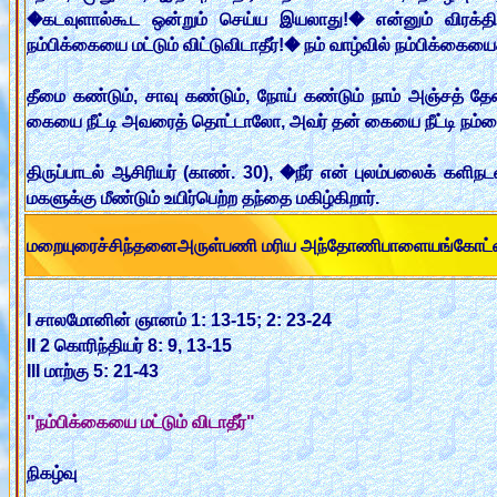
�கடவுளால்கூட ஒன்றும் செய்ய இயலாது!� என்னும் விரக்திக
நம்பிக்கையை மட்டும் விட்டுவிடாதீர்!� நம் வாழ்வில் நம்பிக்கைய
தீமை கண்டும், சாவு கண்டும், நோய் கண்டும் நாம் அஞ்சத் த
கையை நீட்டி அவரைத் தொட்டாலோ, அவர் தன் கையை நீட்டி நம்மை
திருப்பாடல் ஆசிரியர் (காண். 30), �நீர் என் புலம்பலைக் களிநட
மகளுக்கு மீண்டும் உயிர்பெற்ற தந்தை மகிழ்கிறார்.
மறையுரைச்சிந்தனைஅருள்பணி மரிய அந்தோணிபாளையங்கோட
I சாலமோனின் ஞானம் 1: 13-15; 2: 23-24
II 2 கொரிந்தியர் 8: 9, 13-15
III மாற்கு 5: 21-43
"நம்பிக்கையை மட்டும் விடாதீர்"
நிகழ்வு