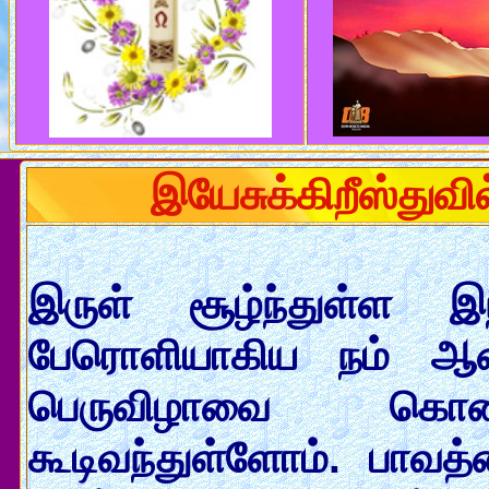
இயேசுக்கிறீஸ்துவி
இருள் சூழ்ந்துள்ள இ
பேரொளியாகிய நம் ஆண்
பெருவிழாவை கொண
கூடிவந்துள்ளோம். பாவத