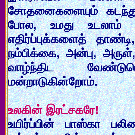
சோதனைகளையும் கடந்து
போல, உமது உடலாம் எங
எதிர்ப்புக்களைத் தாண
நம்பிக்கை, அன்பு, அரு
வாழ்ந்திட வேண்
மன்றாடுகின்றோம்.
உலகின் இரட்சகரே!
உயிர்ப்பின் பாஸ்கா ப