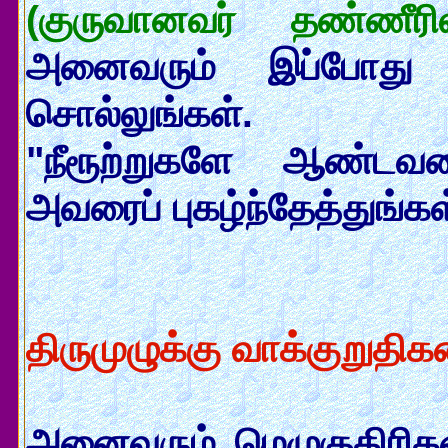
(குருவானவர் தண்ணீரில
அனைவரும் இப்போது
சொல்லுங்கள்.
"நீரூற்றுகளே ஆண்டவர
அவரைப் புகழ்ந்தேத்துங்கள
திருமுழுக்கு வாக்குறுதிகள
அனைவரும் மெழுகுதிரிக