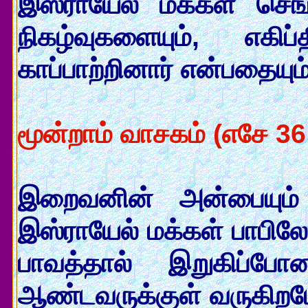
இஸ்ராயேல் மக்கள் செங
நிகழ்வுகளையும், எகி
காப்பாற்றினார் என்பதையும
மூன்றாம் வாசகம் (எசே 36
இறைவனின் அன்பையும்
இஸ்ராயேல் மக்கள் பாபிலோ
பாவத்தால் இறுகிப்போ
ஆண்டவருக்குள் வருகிறபோ