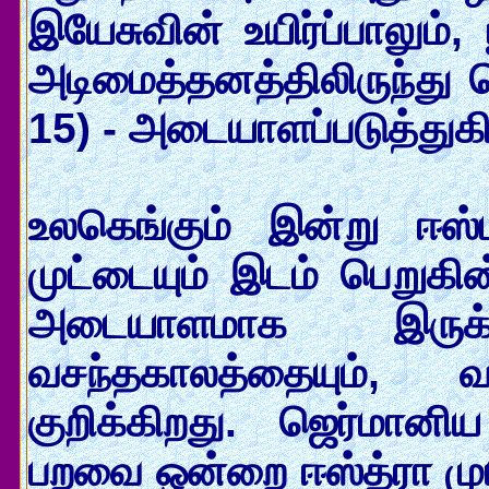
இயேசுவின் உயிர்ப்பாலும்
அடிமைத்தனத்திலிருந்து ப
15) - அடையாளப்படுத்துக
உலகெங்கும் இன்று ஈஸ்
முட்டையும் இடம் பெறுகி
அடையாளமாக இருக்க
வசந்தகாலத்தையும், வள
குறிக்கிறது. ஜெர்மானி
பறவை ஒன்றை ஈஸ்த்ரா முயல