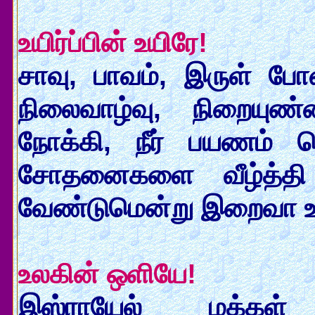
உயிர்ப்பின் உயிரே!
சாவு, பாவம், இருள் போன்
நிலைவாழ்வு, நிறைய
நோக்கி, நீர் பயணம் ச
சோதனைகளை வீழ்த்தி 
வேண்டுமென்று இறைவா உம
உலகின் ஒளியே!
இஸ்ராயேல் மக்கள