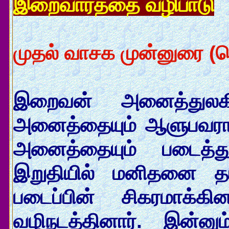
இறைவார்த்தை வழிபாடு
முதல் வாசக முன்னுரை (த
இறைவன் அனைத்துலகி
அனைத்தையும் ஆளுபவராக
அனைத்தையும் படைத்
இறுதியில் மனிதனை 
படைப்பின் சிகரமாக்
வழிநடத்தினார். இன்ன