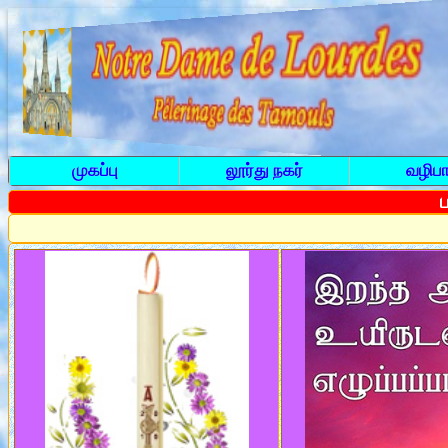
முகப்பு
லூர்து நகர்
வழிபா
ப