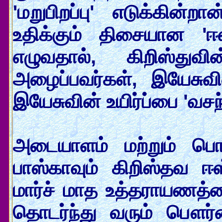
'மறுபிறப்பு' எடுக்கின்ற
உதிக்கும் திசையான 'ஈஸ்ட
எழுவதால், கிறிஸ்துவி
அழைப்பவர்கள், இயேசுவின்
இயேசுவின் உயிர்ப்பை 'வசந்
அடையாளம் மற்றும் பொரு
பாஸ்காவும் கிறிஸ்தவ 
மார்ச் மாத உத்தராயணத்தை
தொடர்ந்து வரும் பௌர்