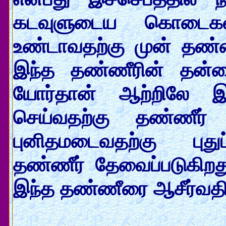
கடவுளுடைய கொடைகள
உண்டாவதற்கு முன் தண்ணீர
இந்த தண்ணீரின் தன்ம
யோர்தான் ஆற்றிலே 
செய்வதற்கு தண்ணீர் 
புனிதமடைவதற்கு புதுப்
தண்ணீர் தேவைப்படுகிற
இந்த தண்ணீரை ஆசீர்வதித்த