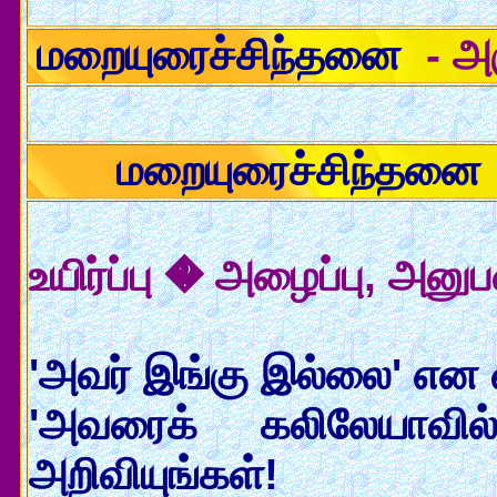
மறையுரைச்சிந்தனை
- அர
மறையுரைச்சிந்தனை
உயிர்ப்பு � அழைப்பு, அனுப
'அவர் இங்கு இல்லை' என வ
'அவரைக் கலிலேயாவில
அறிவியுங்கள்!