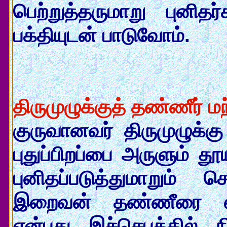
பெற்றுத்தருமாறு புனித
பக்தியுடன் பாடுவோம்.
திருமுழுக்குத் தண்ணீர் மந
குருவானவர் திருமுழுக்கு
புதுப்பிறப்பை அருளும் த
புனிதப்படுத்துமாறும் செ
இறைவன் தண்ணீரை எவ்வ
என்பது இச்செபத்தில் ந