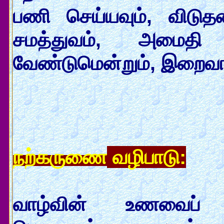
பணி செய்யவும், விடுத
சமத்துவம், அமைதி எ
வேண்டுமென்றும், இறைவா
நற்கருணை
வழிபாடு:
வாழ்வின் உணவைப் 