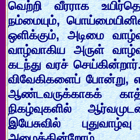
வெற்றி வீரராக உயிர்த
நம்மையும், பொய்மையினின
ஒளிக்கும், அடிமை வாழ்
வாழ்வாகிய அருள் வாழ்விற
கடந்து வரச் செய்கின்றார
விவேகிகளைப் போன்று, எர
ஆண்டவருக்காகக் காத்த
நிகழ்வுகளில் ஆர்வமுட
இயேசுவில் புதுவாழ
அழைக்கின்றோம்.