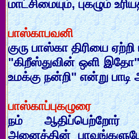
மாட்சிமையும், புகழும் உரி
பாஸ்காபவனி
குரு பாஸ்கா திரியை ஏற்ற
"கிறீஸ்துவின் ஒளி இதோ" 
உமக்கு நன்றி" என்று பாட
பாஸ்காப்புகழுரை
நம் ஆதிப்பெற்றோர் ச
அனைத்தின் பாவங்களுமே 