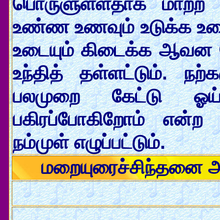
பொருளுள்ளதாக மாற்ற ந
உண்ண உணவும் உடுக்க உடை
உடையும் கிடைக்க ஆவன செ
உந்தித் தள்ளட்டும். ந
பலமுறை கேட்டு ஓய்
பகிரப்போகிறோம் என்ற 
நம்முள் எழுப்பட்டும்.
மறையுரைச்சிந்தனை 