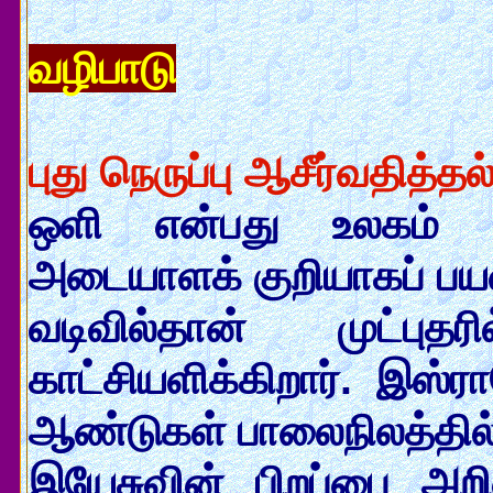
வழிபாடு
புது நெருப்பு ஆசீர்வதித்தல
ஒளி என்பது உலகம் 
அடையாளக் குறியாகப் பயன்
வடிவில்தான் முட்பு
காட்சியளிக்கிறார். இஸ
ஆண்டுகள் பாலைநிலத்தில்
இயேசுவின் பிறப்பை அற