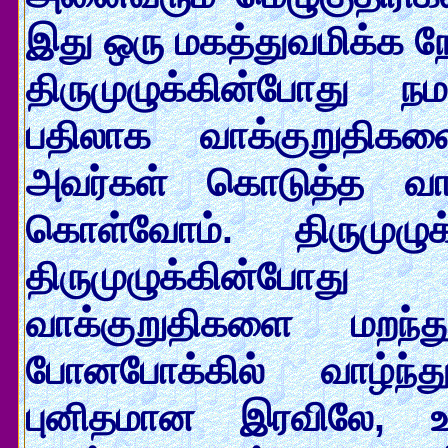
இது ஒரு மகத்துவமிக்க நே
திருமுழுக்கின்போது 
பதிலாக வாக்குறுதிகள
அவர்கள் கொடுத்த வாக்
கொள்வோம். திருமுழு
திருமுழுக்கின்போ
வாக்குறுதிகளை மறந்
போனபோக்கில் வாழ்ந்த
புனிதமான இரவிலே, உய