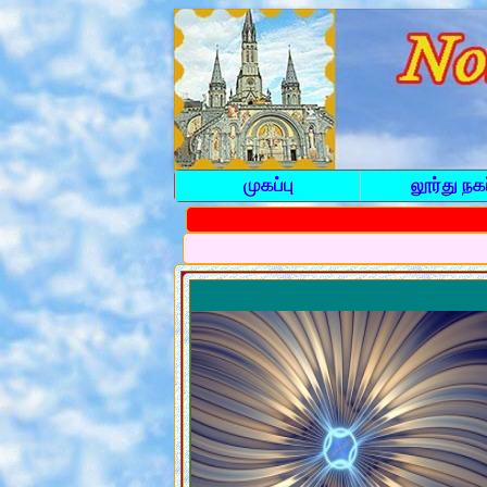
முகப்பு
லூர்து நகர