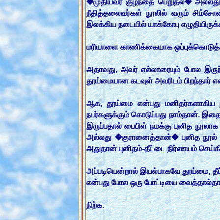
�முதியவர் குழந்தை பெறுதல்� அல்லது 
நீதித்தலைவர்கள் நூலில் வரும் சிம்சோன
இலக்கிய நடையில் யாக்கோபு எழுதியிருக்
மரியாளை காணிக்கையாக ஒப்புக்கொடுத்தது
அதாவது, அவர் எல்லாரையும் போல இருந்
தூய்மையான கடவுள் அவரிடம் பிறந்தார் என
ஆக, தூய்மை என்பது மனிதர்களாகிய நாம
நபர்களுக்கும் கொடுப்பது நாம்தான். இதை 
இருப்பதால் பைபிள் நமக்கு புனித நூலா
அல்லது �குரானைத்தான்� புனித நூல் என
அதுதான் புனிதம்-தீட்டை நிர்ணயம் செய்க
அப்படியென்றால் இயல்பாகவே தூய்மை, தீ
என்பது போல ஒரு போட்டியை வைத்தால்தான
நிற்க.