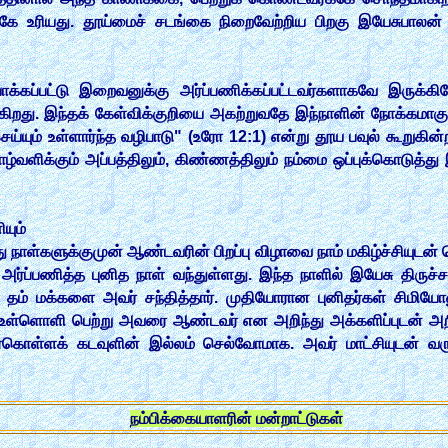
க்கே உரியது. தூய்மைச் சடங்கை நிறைவேற்றிய பிறகு இயேசுபாலன் க
யாக்கப்பட்டு இறைவனுக்கு அர்ப்பணிக்கப்பட்டவர்களாகவே இருக்க
கிறது. இந்தக் கேள்விக்குறியை அகற்றுவதே இந்நாளின் நோக்கமாகு
ெய்யும் உள்ளார்ந்த வழிபாடு" (உரோ 12:1) என்று தூய பவுல் கூறுகி
ாழ்வளிக்கும் அப்பத்திலும், கிண்ணத்திலும் நம்மை ஒப்புக்கொடுத
யும்
நாள்களுக்குமுன் ஆண்டவரின் பிறப்பு விழாவை நாம் மகிழ்ச்சியுடன்
ப்பணித்த புனித நாள் வந்துள்ளது. இந்த நாளில் இயேசு திருச்
 தம் மக்களை அவர் சந்தித்தார். முதியோரான புனிதர்கள் சிமிய
 உள்ளொளி பெற்று அவரை ஆண்டவர் என அறிந்து அக்களிப்புடன் அ
ர்கொள்ளக் கடவுளின் இல்லம் செல்வோமாக. அவர் மாட்சியுடன் வரு
நம்பிக்கையாளரின் மன்றாட்டுகள்