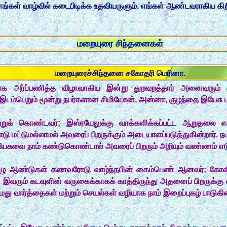
 எங்கள் வாழ்வில் கடைபிடிக்க உதவியருளும். எங்கள் ஆண்டவராகிய கி
மறையுரை சிந்தனைகள்
மறையுரைச்சிந்தனை சகோதரி மெரினா.
 அர்ப்பணித்த விழாவாகிய இன்று துறவறத்தார் அனைவரும் த
இடம்பெறும் மூன்று நபர்களான சிமியோன், அன்னா, குழந்தை இயேசு பற்ற
றுக் கொண்டவர்; இஸ்ரயேலுக்கு வாக்களிக்கப்பட்ட ஆறுதலை எதிர
்டுமல்லாமல் அவரைப் பிறருக்கும் அடையாளப்படுத்துகின்றார். நமது 
யேசுவை நாம் கண்டுகொண்டால் அவரைப் பிறரும் அறியும் வண்ணம் எடுத
ழு ஆண்டுகள் கணவரோடு வாழ்ந்தபின் கைம்பெண் ஆனவர்; கோவிலை 
். இவரும் கடவுளின் வருகைக்காகக் காத்திருந்து அதனைப் பிறருக்கு எ
மது வார்த்தைகள் மற்றும் செயல்கள் வழியாக நாம் இறைப்புகழ் பாடு