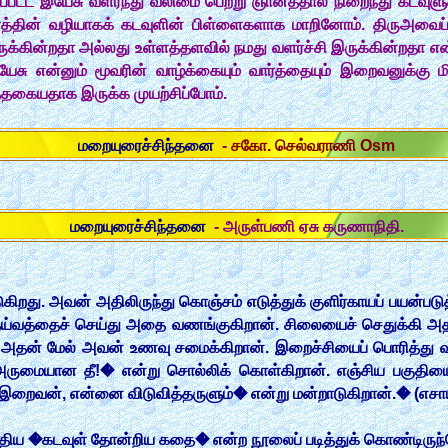
்பட்ட இயேசு வளர்ந்து வலிமை பெற்று ஞானத்தால் நிறைந்து கடவுளுக
ளத்தின் வழியாகக் கடவுளின் பிள்ளைகளாக மாறினோம். திருஅவைப்
ருக்கின்றதா அல்லது உள்ளத்தளவில் நமது வளர்ச்சி இருக்கின்றதா என்
 என்னும் மூவரின் வாழ்க்கையும் வார்த்தையும் இறைவனுக்கு மி
அத்தகையதாக இருக்க முயற்சிப்போம்.
மறையுரைச்சிந்தனை
-
சகோ. செல்வராணி Osm
மறையுரைச்சிந்தனை
- அருள்பணி ஏசு கருணாநிதி.
ுகிறது. அவன் அதிலிருந்து கொஞ்சம் எடுத்துக் குளிர்காயப் பயன்படு
ெய்வத்தைச் செய்து அதை வணங்குகிறான். சிலையைச் செதுக்கி அத
. அதன் மேல் அவன் உணவு சமைக்கிறான். இறைச்சியைப் பொரித்து வயி
அருமையான தீ!� என்று சொல்லிக் கொள்கிறான். எஞ்சிய பகுதிய
 இறைவன், என்னை விடுவித்தருளும்� என்று மன்றாடுகிறான்.� (எசா
எழுதிய �கடவுள் தோன்றிய கதை� என்ற நூலைப் படித்துக் கொண்டிருந்