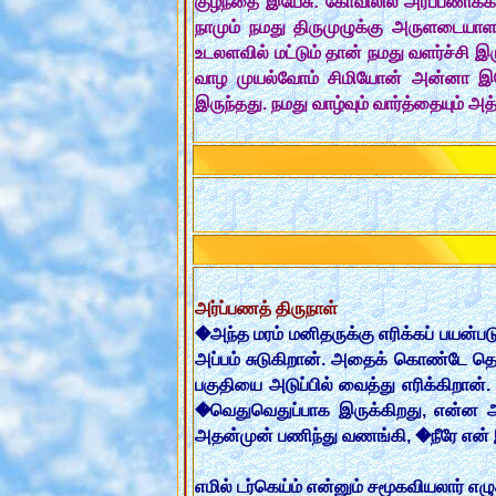
குழந்தை இயேசு: கோவிலில் அர்ப்பணிக்கப
நாமும் நமது திருமுழுக்கு அருளடையா
உடலளவில் மட்டும் தான் நமது வளர்ச்சி இ
வாழ முயல்வோம் சிமியோன் அன்னா இயேசு
இருந்தது. நமது வாழ்வும் வார்த்தையும் 
அர்ப்பணத் திருநாள்
�அந்த மரம் மனிதருக்கு எரிக்கப் பயன்பட
அப்பம் சுடுகிறான். அதைக் கொண்டே த
பகுதியை அடுப்பில் வைத்து எரிக்கிறான்
�வெதுவெதுப்பாக இருக்கிறது, என்ன 
அதன்முன் பணிந்து வணங்கி, �நீரே என்
எமில் டர்கெய்ம் என்னும் சமூகவியலார் 