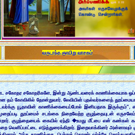
வருடாந்த ஞாயிறு வாசகம்
ொண்ட சகோதர சகோதரிகளே, இன்று ஆண்டவரைக் காணிக்கையாக ஒப்புக
ென தம் கோவிலில் தோன்றுவார். லேவியின் புதல்வர்களைத் தூய்மையா
ர்க்கு யூதாவின் காணிக்கையைப்போல் இனியதாக இருக்கும்",
 முறைப்படி தூய்மைச் சடங்கை நிறைவேற்ற குழந்தையுடன் எருசலே
ின்றார். குழந்தையைக் கையில் ஏந்தி �உமது மீட்பை என் கண்கள
றை வெளிப்பாட்டை எடுத்துரைக்கிறார். இறைவாக்கினர் அன்னாவும் கு
த்தினால் அந்த காணிக்கை, பெற்றுக் கொண்டவர்க்கே சொந்தமாகிறத