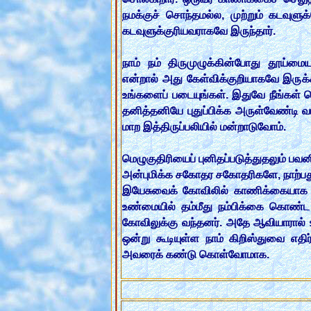
நமக்குச் சொந்தமல்ல, முற்றும் கடவுளு
கடவுளுக்குரியவராகவே இருந்தார்.
நாம் நம் திருமுழுக்கின்போது தூய்மை
என்றால் அது கேள்விக்குறியாகவே இருக்
உங்களைப் படையுங்கள். இதுவே நீங்கள் ச
தனித்தனியே புதுப்பிக்க அருள்வேண்டி வ
மாற இத்திருப்பலியில் மன்றாடுவோம்.
மெழுகுதிரியைப் புனிதப்படுத்துதலும் பவனி
அன்புமிக்க சகோதர சகோதரிகளே, நாற்பது 
இயேசுவைக் கோவிலில் காணிக்கையாக அர்
உண்மையில் தம்மீது நம்பிக்கை கொண்ட
கோவிலுக்கு வந்தனர். அதே ஆவியாரால்
ஒன்று கூடியுள்ள நாம் கிறிஸ்துவை எதி
அவரைக் கண்டு கொள்வோமாக.